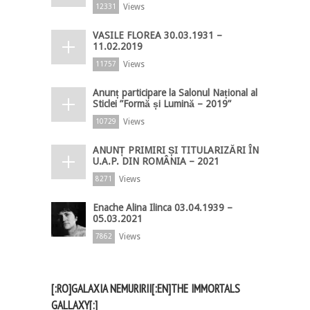
Views
12331
VASILE FLOREA 30.03.1931 –
11.02.2019
Views
11757
Anunț participare la Salonul Național al
Sticlei ”Formă și Lumină – 2019”
Views
10729
ANUNȚ PRIMIRI ȘI TITULARIZĂRI ÎN
U.A.P. DIN ROMÂNIA – 2021
Views
8271
Enache Alina Ilinca 03.04.1939 –
05.03.2021
Views
7862
[:RO]GALAXIA NEMURIRII[:EN]THE IMMORTALS
GALLAXY[:]