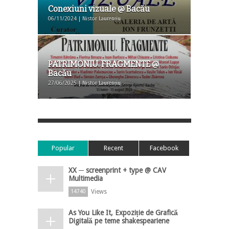
Conexiuni vizuale @ Bacău
06/11/2024 | Nistor Laurențiu
PATRIMONIU. FRAGMENTE @
Bacău
27/06/2025 | Nistor Laurențiu
Popular
Recent
Facebook
XX ─ screenprint + type @ CAV
Multimedia
Views
14740
As You Like It, Expoziție de Grafică
Digitală pe teme shakespeariene