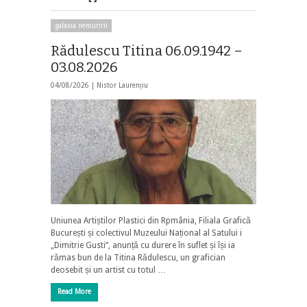
galaxia nemuririi
Rădulescu Titina 06.09.1942 –
03.08.2026
04/08/2026 |
Nistor Laurențiu
Uniunea Artiștilor Plastici din Rpmânia, Filiala Grafică
București și colectivul Muzeului Național al Satului i
„Dimitrie Gusti”, anunță cu durere în suflet și își ia
rămas bun de la Titina Rădulescu, un grafician
deosebit și un artist cu totul …
Read More