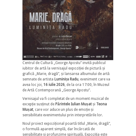
Centrul de Cultură „George Apostu” invită publicul
iubitor de artă la vernisajul expoziției de pictură și
grafică „Marie, dragă”, și lansarea albumului de artă
semnate de artista
Luminița Radu
, eveniment care va
avea loc joi,
16 iulie 2026
, de la ora 17:00, în Muzeul
de Artă Contemporană „George Apostu”.
Vernisajul va fi completat de un moment muzical de
excepție susținut de
Părintele Iulian Mușat
și
Teona
Mușat
, care vor aduce un plus de emoție și
sensibilitate evenimentului prin interpretările lor.
Noul proiect expozițional poartă titlul „Marie, dragă”,
o formulă aparent simplă, dar încărcată de
sensibilitate și profunzime spirituală. Expoziția este