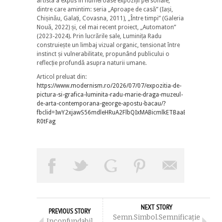
artista a expus în numeroase expoziții personale,
dintre care amintim: seria „Aproape de casă” (Iași,
Chișinău, Galați, Covasna, 2011), „Între timpi” (Galeria
Nouă, 2022) și, cel mai recent proiect, „Automaton”
(2023-2024). Prin lucrările sale, Luminița Radu
construiește un limbaj vizual organic, tensionat între
instinct și vulnerabilitate, propunând publicului o
reflecție profundă asupra naturii umane.
Articol preluat din:
https://www.modernism.ro/2026/07/07/expozitia-de-
pictura-si-grafica-luminita-radu-marie-draga-muzeul-
de-arta-contemporana-george-apostu-bacau/?
fbclid=IwY2xjawS56mdleHRuA2FlbQIxMABicmlkETBaaEtLc1Bk
R0tFag
NEXT STORY
PREVIOUS STORY
Semn.Simbol.Semnificație
Inconfundabil