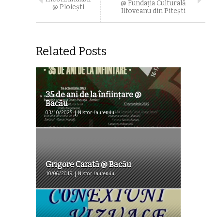
@ Fundația Culturală
@ Ploiești
Ilfoveanu din Pitești
Related Posts
35 de ani de la înfiinţare @
Bacău
03/10/2025 | Nistor Laurențiu
Grigore Carată @ Bacău
10/06/2019 | Nistor Laurențiu