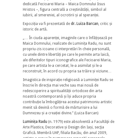
dedicată Fecioarei Maria – Maica Domnului Iisus
Hristos –, figura centrală a creștinătății, simbol al
iubirii, al smereniei, al ocrotirii și al speranței.
Expoziția va fi prezentată de
dr. Luiza Barcan
, critic și
istoric de artă.
„… În ciuda aparenței, imaginile care o înfățișează pe
Maica Domnului, realizate de Luminița Radu, nu sunt
propriu-zis icoane ci interpretări în cheie personală,
cu unele dintre libertăți pe care le permite arta laică,
ale diferitelor tipuri iconografice ale Fecioarei Maria,
pe care artista le-a cercetat, le-a asimilat și le-a
reconstruit, în acord cu propria sa trăire și viziune…
Imagistica de inspirație religioasă a Luminiței Radu se
înscrie în direcția mai veche sau mai nouă de
redescoperire a spiritualității ortodoxe din arta
noastră contemporană și își aduce propria
contribuție la îmbogățirea acestui patrimoniu artistic
menit să devină o formă de mărturisire a lui
Dumnezeu și a creației divine.” (Luiza Barcan)
Luminița Radu
(n. 1979) este absolventă a Facultăţii de
Arte Plastice, Decorative și Design din Iași, secţia
Grafică. Membră UAP, filiala Bacău, din anul 2009,