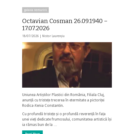
galaxia nemuririi
Octavian Cosman 26.09.1940 –
17.07.2026
18/07/2026 |
Nistor Laurențiu
Uniunea Artiștilor Plastici din România, Filiala Cluj,
anunță cu tristețe trecerea în etermitate a pictoriței
Rodica-Xenia Constantin.
Cu profundă tristețe și o profundă reverență în fața
unei vieți dedicate frumosului, comunitatea artistică își
ia rămas bun de la …