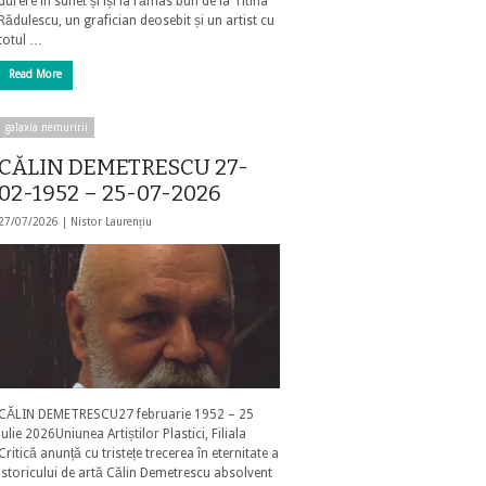
durere în suflet și își ia rămas bun de la Titina
Rădulescu, un grafician deosebit și un artist cu
totul …
Read More
galaxia nemuririi
CĂLIN DEMETRESCU 27-
02-1952 – 25-07-2026
27/07/2026 |
Nistor Laurențiu
CĂLIN DEMETRESCU27 februarie 1952 – 25
iulie 2026Uniunea Artiștilor Plastici, Filiala
Critică anunță cu tristețe trecerea în eternitate a
istoricului de artă Călin Demetrescu absolvent