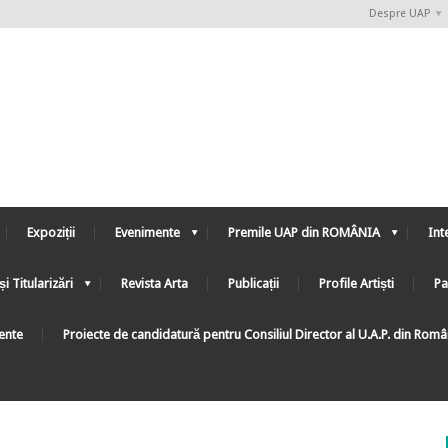
Despre UAP
Expoziții
Evenimente
Premile UAP din ROMÂNIA
Int
și Titularizări
Revista Arta
Publicații
Profile Artiști
Pa
ente
Proiecte de candidatură pentru Consiliul Director al U.A.P. din Rom