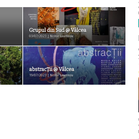
Grupul din Sud @ Vâlcea
03/07/2023 | Nistor Laurențiu
abstracŢii @ Vâlcea
19/07/2023 | Nistor Laurențiu