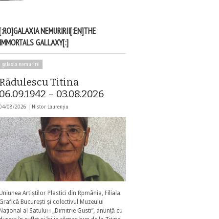
[:RO]GALAXIA NEMURIRII[:EN]THE
IMMORTALS GALLAXY[:]
galaxia nemuririi
Rădulescu Titina
06.09.1942 – 03.08.2026
04/08/2026 |
Nistor Laurențiu
Uniunea Artiștilor Plastici din Rpmânia, Filiala
Grafică București și colectivul Muzeului
Național al Satului i „Dimitrie Gusti”, anunță cu