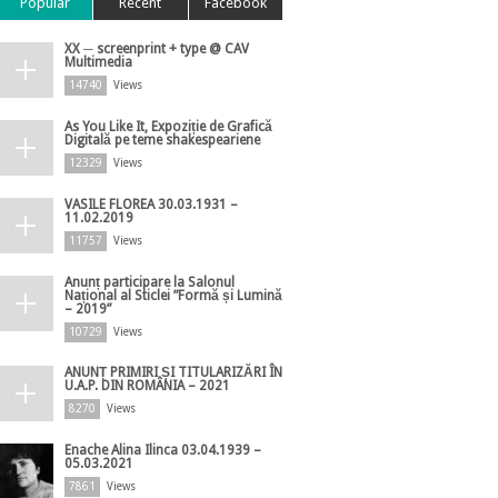
Popular
Recent
Facebook
XX ─ screenprint + type @ CAV
Multimedia
14740
Views
As You Like It, Expoziție de Grafică
Digitală pe teme shakespeariene
12329
Views
VASILE FLOREA 30.03.1931 –
11.02.2019
11757
Views
Anunț participare la Salonul
Național al Sticlei ”Formă și Lumină
– 2019”
10729
Views
ANUNȚ PRIMIRI ȘI TITULARIZĂRI ÎN
U.A.P. DIN ROMÂNIA – 2021
8270
Views
Enache Alina Ilinca 03.04.1939 –
05.03.2021
7861
Views