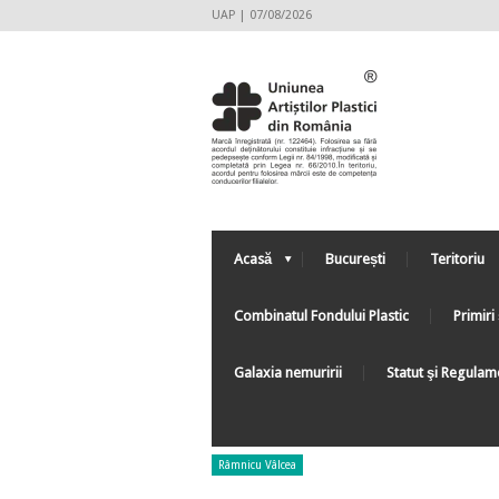
UAP | 07/08/2026
Acasă
București
Teritoriu
Combinatul Fondului Plastic
Primiri 
Galaxia nemuririi
Statut şi Regulam
Râmnicu Vâlcea