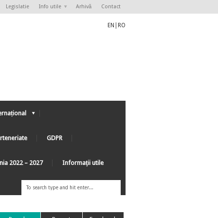
Legislatie
Info utile
Arhivă
Contact
EN
|
RO
ernațional
rteneriate
GDPR
ânia 2022 – 2027
Informaţii utile