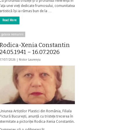
Cu profundă tristețe și o profundă reverență în
fața unei vieți dedicate frumosului, comunitatea
artistică își ia rămas bun de la …
Read More
galaxia nemuririi
Rodica-Xenia Constantin
24.05.1941 – 16.07.2026
17/07/2026 |
Nistor Laurențiu
Uniunea Artiștilor Plastici din România, Filiala
Pictură București, anunță cu tristețe trecerea în
etermitate a pictoriței Rodica-Xenia Constantin.
Dumnezeu să o odihnească!