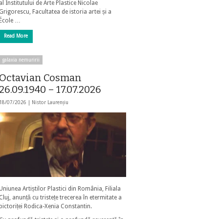
al Institutului de Arte Plastice Nicolae
Grigorescu, Facultatea de istoria artei și a
École …
Read More
galaxia nemuririi
Octavian Cosman
26.09.1940 – 17.07.2026
18/07/2026 |
Nistor Laurențiu
Uniunea Artiștilor Plastici din România, Filiala
Cluj, anunță cu tristețe trecerea în etermitate a
pictoriței Rodica-Xenia Constantin.