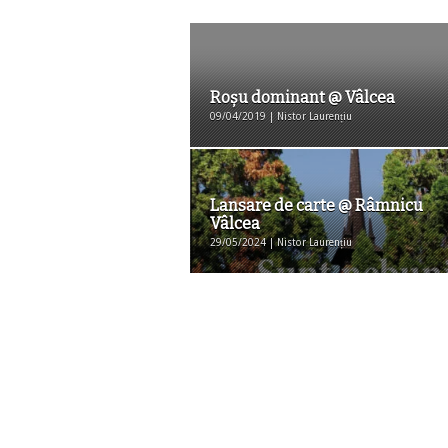
Roșu dominant @ Vâlcea
09/04/2019 | Nistor Laurențiu
Lansare de carte @ Râmnicu
Vâlcea
29/05/2024 | Nistor Laurențiu