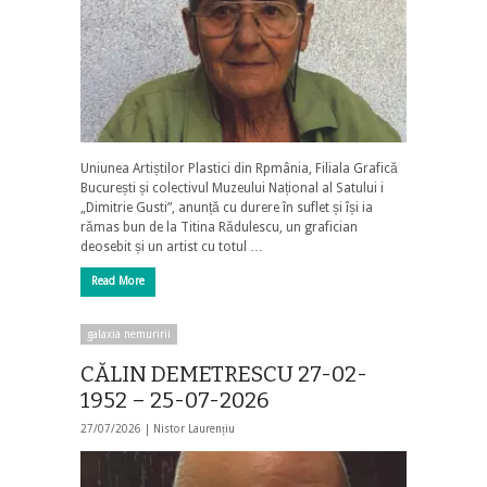
Uniunea Artiștilor Plastici din Rpmânia, Filiala Grafică
București și colectivul Muzeului Național al Satului i
„Dimitrie Gusti”, anunță cu durere în suflet și își ia
rămas bun de la Titina Rădulescu, un grafician
deosebit și un artist cu totul …
Read More
galaxia nemuririi
CĂLIN DEMETRESCU 27-02-
1952 – 25-07-2026
27/07/2026 |
Nistor Laurențiu