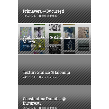
Primavera @ București
14/02/2019 | Nistor Laurențiu
Atelier 35 (+/-) @ Râmnicu
Vâlcea
27/10/2025 | Nistor Laurențiu
Texturi Grafice @ Ialomița
24/02/2018 | Nistor Laurențiu
Constantina Dumitru @
București
06/02/2019 | Nistor Laurențiu