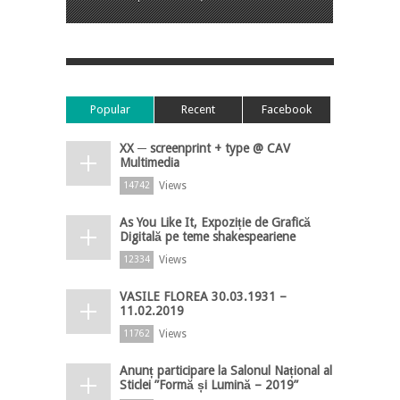
Popular
Recent
Facebook
XX ─ screenprint + type @ CAV
Multimedia
Views
14742
As You Like It, Expoziție de Grafică
Digitală pe teme shakespeariene
Views
12334
VASILE FLOREA 30.03.1931 –
11.02.2019
Views
11762
Anunț participare la Salonul Național al
Sticlei ”Formă și Lumină – 2019”