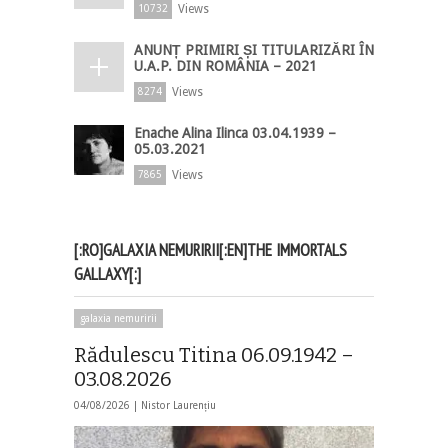
Views
10732
ANUNȚ PRIMIRI ȘI TITULARIZĂRI ÎN
U.A.P. DIN ROMÂNIA – 2021
Views
8274
Enache Alina Ilinca 03.04.1939 –
05.03.2021
Views
7865
[:RO]GALAXIA NEMURIRII[:EN]THE IMMORTALS
GALLAXY[:]
galaxia nemuririi
Rădulescu Titina 06.09.1942 –
03.08.2026
04/08/2026 |
Nistor Laurențiu