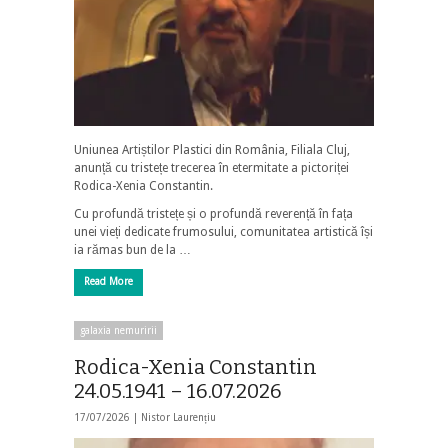
Uniunea Artiștilor Plastici din România, Filiala Cluj,
anunță cu tristețe trecerea în etermitate a pictoriței
Rodica-Xenia Constantin.
Cu profundă tristețe și o profundă reverență în fața
unei vieți dedicate frumosului, comunitatea artistică își
ia rămas bun de la …
Read More
galaxia nemuririi
Rodica-Xenia Constantin
24.05.1941 – 16.07.2026
17/07/2026 |
Nistor Laurențiu