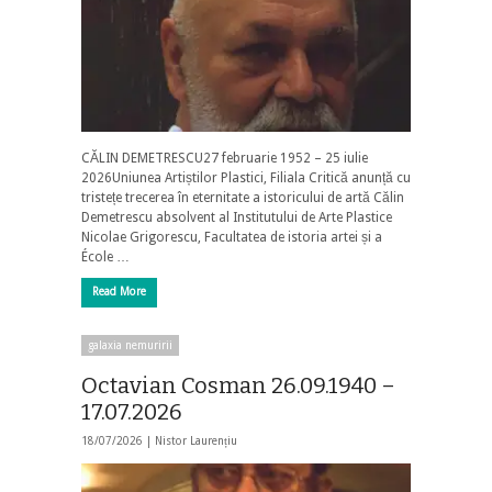
CĂLIN DEMETRESCU27 februarie 1952 – 25 iulie
2026Uniunea Artiștilor Plastici, Filiala Critică anunță cu
tristețe trecerea în eternitate a istoricului de artă Călin
Demetrescu absolvent al Institutului de Arte Plastice
Nicolae Grigorescu, Facultatea de istoria artei și a
École …
Read More
galaxia nemuririi
Octavian Cosman 26.09.1940 –
17.07.2026
18/07/2026 |
Nistor Laurențiu