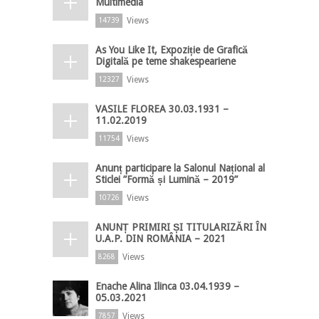
Multimedia
Views
14739
As You Like It, Expoziție de Grafică
Digitală pe teme shakespeariene
Views
12327
VASILE FLOREA 30.03.1931 –
11.02.2019
Views
11754
Anunț participare la Salonul Național al
Sticlei ”Formă și Lumină – 2019”
Views
10726
ANUNȚ PRIMIRI ȘI TITULARIZĂRI ÎN
U.A.P. DIN ROMÂNIA – 2021
Views
8268
Enache Alina Ilinca 03.04.1939 –
05.03.2021
Views
7857