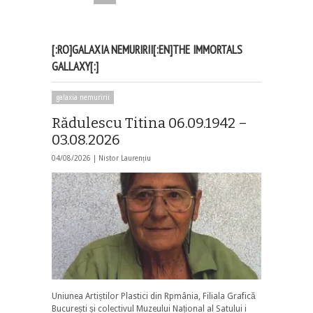
[:RO]GALAXIA NEMURIRII[:EN]THE IMMORTALS
GALLAXY[:]
galaxia nemuririi
Rădulescu Titina 06.09.1942 –
03.08.2026
04/08/2026 |
Nistor Laurențiu
Uniunea Artiștilor Plastici din Rpmânia, Filiala Grafică
București și colectivul Muzeului Național al Satului i