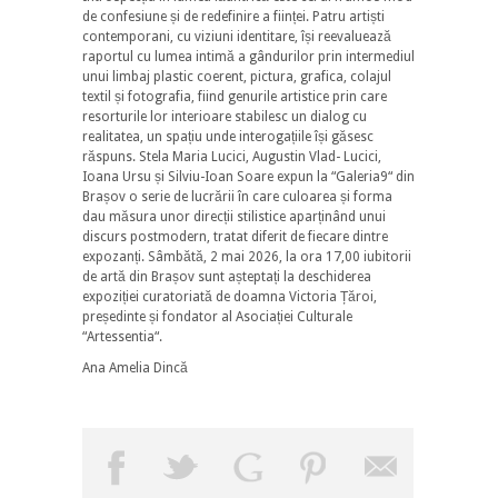
de confesiune și de redefinire a ființei. Patru artiști
contemporani, cu viziuni identitare, își reevaluează
raportul cu lumea intimă a gândurilor prin intermediul
unui limbaj plastic coerent, pictura, grafica, colajul
textil și fotografia, fiind genurile artistice prin care
resorturile lor interioare stabilesc un dialog cu
realitatea, un spațiu unde interogațiile își găsesc
răspuns. Stela Maria Lucici, Augustin Vlad- Lucici,
Ioana Ursu și Silviu-Ioan Soare expun la “Galeria9“ din
Brașov o serie de lucrării în care culoarea și forma
dau măsura unor direcții stilistice aparținând unui
discurs postmodern, tratat diferit de fiecare dintre
expozanți. Sâmbătă, 2 mai 2026, la ora 17,00 iubitorii
de artă din Brașov sunt așteptați la deschiderea
expoziției curatoriată de doamna Victoria Țăroi,
președinte și fondator al Asociației Culturale
“Artessentia“.
Ana Amelia Dincă