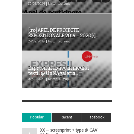
30/08/2024 | Nistor Laurențiu
[:ro]APEL DE PROIECTE
EXPOZIȚIONALE 2019 – 2020[:]...
24/09/2018 | Nistor Laurențiu
Expresii artistice în mediul
textil @ UnNAgaleria...
07/05/2021 | Nistor Laurențiu
Popular
Recent
Facebook
XX ─ screenprint + type @ CAV