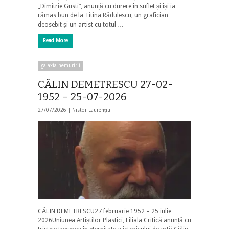
„Dimitrie Gusti”, anunță cu durere în suflet și își ia
rămas bun de la Titina Rădulescu, un grafician
deosebit și un artist cu totul …
Read More
galaxia nemuririi
CĂLIN DEMETRESCU 27-02-
1952 – 25-07-2026
27/07/2026 |
Nistor Laurențiu
CĂLIN DEMETRESCU27 februarie 1952 – 25 iulie
2026Uniunea Artiștilor Plastici, Filiala Critică anunță cu