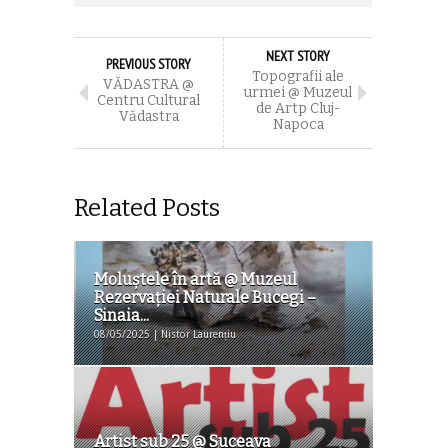
NEXT STORY
PREVIOUS STORY
Topografii ale
VĂDASTRA @
urmei @ Muzeul
Centru Cultural
de Artp Cluj-
Vădastra
Napoca
Related Posts
Moluştele în artă @ Muzeul
Rezervaţiei Naturale Bucegi –
Sinaia...
08/05/2025 | Nistor Laurențiu
Artist sub 25 @ Suceava