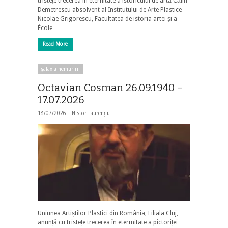
tristețe trecerea în eternitate a istoricului de artă Călin
Demetrescu absolvent al Institutului de Arte Plastice
Nicolae Grigorescu, Facultatea de istoria artei și a
École …
Read More
galaxia nemuririi
Octavian Cosman 26.09.1940 –
17.07.2026
18/07/2026 |
Nistor Laurențiu
Uniunea Artiștilor Plastici din România, Filiala Cluj,
anunță cu tristețe trecerea în etermitate a pictoriței