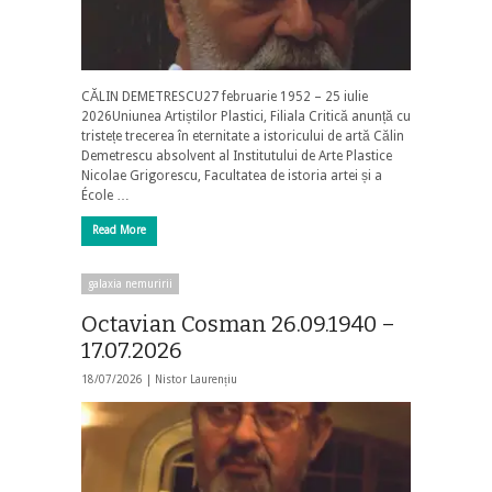
CĂLIN DEMETRESCU27 februarie 1952 – 25 iulie
2026Uniunea Artiștilor Plastici, Filiala Critică anunță cu
tristețe trecerea în eternitate a istoricului de artă Călin
Demetrescu absolvent al Institutului de Arte Plastice
Nicolae Grigorescu, Facultatea de istoria artei și a
École …
Read More
galaxia nemuririi
Octavian Cosman 26.09.1940 –
17.07.2026
18/07/2026 |
Nistor Laurențiu