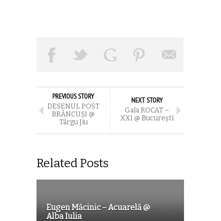
PREVIOUS STORY
NEXT STORY
DESENUL POST
Gala ROCAT –
BRÂNCUȘI @
XXI @ București
Târgu Jiu
Related Posts
Eugen Măcinic – Acuarelă @
Alba Iulia