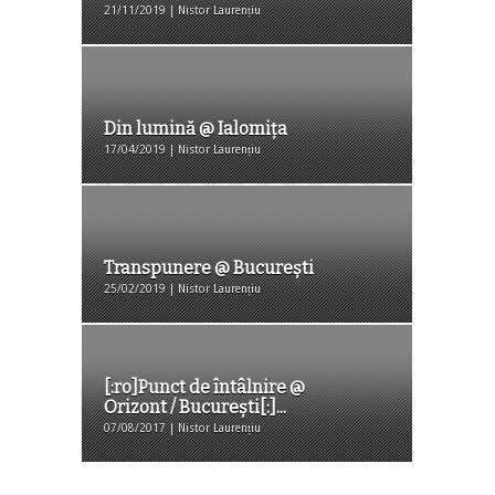
21/11/2019 | Nistor Laurențiu
Din lumină @ Ialomița
17/04/2019 | Nistor Laurențiu
Transpunere @ București
25/02/2019 | Nistor Laurențiu
[:ro]Punct de întâlnire @
Orizont / București[:]...
07/08/2017 | Nistor Laurențiu