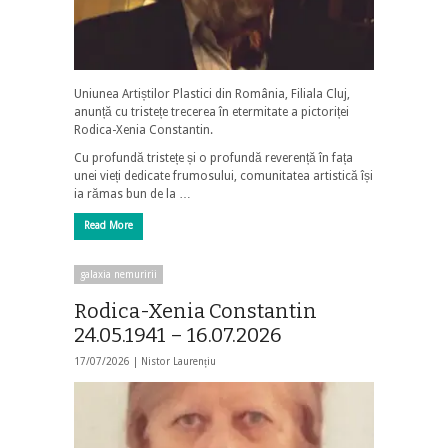
Uniunea Artiștilor Plastici din România, Filiala Cluj,
anunță cu tristețe trecerea în etermitate a pictoriței
Rodica-Xenia Constantin.
Cu profundă tristețe și o profundă reverență în fața
unei vieți dedicate frumosului, comunitatea artistică își
ia rămas bun de la …
Read More
galaxia nemuririi
Rodica-Xenia Constantin
24.05.1941 – 16.07.2026
17/07/2026 |
Nistor Laurențiu