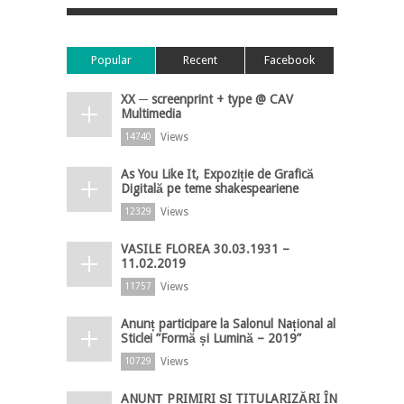
Popular
Recent
Facebook
XX ─ screenprint + type @ CAV
Multimedia
Views
14740
As You Like It, Expoziție de Grafică
Digitală pe teme shakespeariene
Views
12329
VASILE FLOREA 30.03.1931 –
11.02.2019
Views
11757
Anunț participare la Salonul Național al
Sticlei ”Formă și Lumină – 2019”
Views
10729
ANUNȚ PRIMIRI ȘI TITULARIZĂRI ÎN