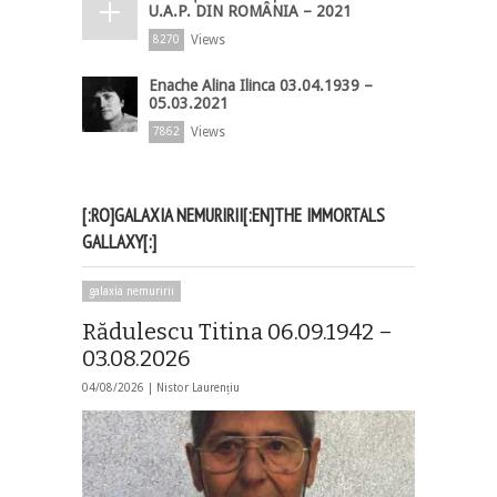
U.A.P. DIN ROMÂNIA – 2021
Views
8270
Enache Alina Ilinca 03.04.1939 –
05.03.2021
Views
7862
[:RO]GALAXIA NEMURIRII[:EN]THE IMMORTALS
GALLAXY[:]
galaxia nemuririi
Rădulescu Titina 06.09.1942 –
03.08.2026
04/08/2026 |
Nistor Laurențiu