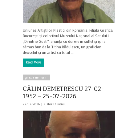
Uniunea Artiștilor Plastici din Rpmânia, Filiala Grafică
București și colectivul Muzeului Național al Satului i
„Dimitrie Gusti”, anunță cu durere în suflet și își ia
rămas bun de la Titina Rădulescu, un grafician
deosebit și un artist cu totul …
Read More
galaxia nemuririi
CĂLIN DEMETRESCU 27-02-
1952 – 25-07-2026
27/07/2026 |
Nistor Laurențiu