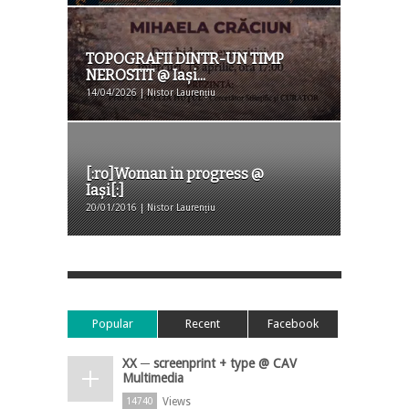
TOPOGRAFII DINTR-UN TIMP
NEROSTIT @ Iași...
14/04/2026 | Nistor Laurențiu
[:ro]Woman in progress @
Iași[:]
20/01/2016 | Nistor Laurențiu
Popular
Recent
Facebook
XX ─ screenprint + type @ CAV
Multimedia
Views
14740