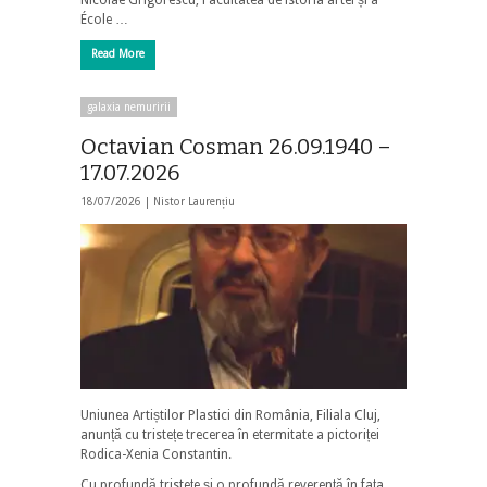
École …
Read More
galaxia nemuririi
Octavian Cosman 26.09.1940 –
17.07.2026
18/07/2026 |
Nistor Laurențiu
Uniunea Artiștilor Plastici din România, Filiala Cluj,
anunță cu tristețe trecerea în etermitate a pictoriței
Rodica-Xenia Constantin.
Cu profundă tristețe și o profundă reverență în fața