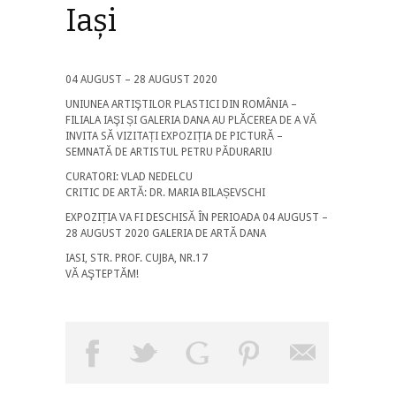
Iași
04 AUGUST – 28 AUGUST 2020
UNIUNEA ARTIŞTILOR PLASTICI DIN ROMÂNIA –
FILIALA IAŞI ȘI GALERIA DANA AU PLĂCEREA DE A VĂ
INVITA SĂ VIZITAȚI EXPOZIȚIA DE PICTURĂ –
SEMNATĂ DE ARTISTUL PETRU PĂDURARIU
CURATORI: VLAD NEDELCU
CRITIC DE ARTĂ: DR. MARIA BILAȘEVSCHI
EXPOZIȚIA VA FI DESCHISĂ ÎN PERIOADA 04 AUGUST –
28 AUGUST 2020 GALERIA DE ARTĂ DANA
IASI, STR. PROF. CUJBA, NR.17
VĂ AŞTEPTĂM!