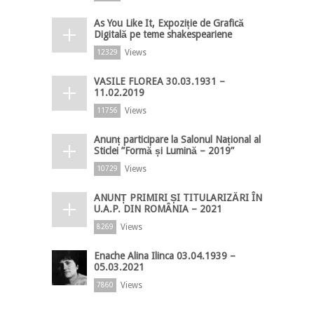
As You Like It, Expoziție de Grafică
Digitală pe teme shakespeariene
Views
12329
VASILE FLOREA 30.03.1931 –
11.02.2019
Views
11756
Anunț participare la Salonul Național al
Sticlei ”Formă și Lumină – 2019”
Views
10729
ANUNȚ PRIMIRI ȘI TITULARIZĂRI ÎN
U.A.P. DIN ROMÂNIA – 2021
Views
8269
Enache Alina Ilinca 03.04.1939 –
05.03.2021
Views
7860