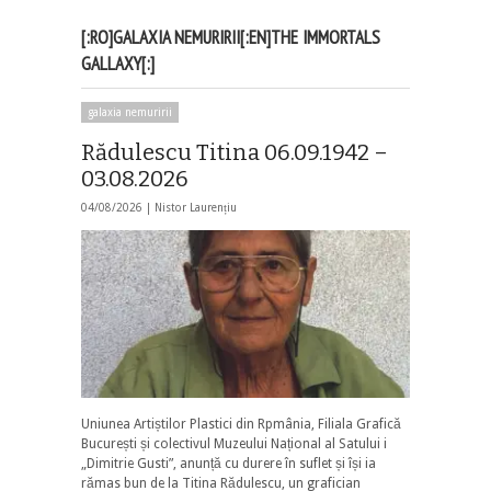
[:RO]GALAXIA NEMURIRII[:EN]THE IMMORTALS
GALLAXY[:]
galaxia nemuririi
Rădulescu Titina 06.09.1942 –
03.08.2026
04/08/2026 |
Nistor Laurențiu
Uniunea Artiștilor Plastici din Rpmânia, Filiala Grafică
București și colectivul Muzeului Național al Satului i
„Dimitrie Gusti”, anunță cu durere în suflet și își ia
rămas bun de la Titina Rădulescu, un grafician