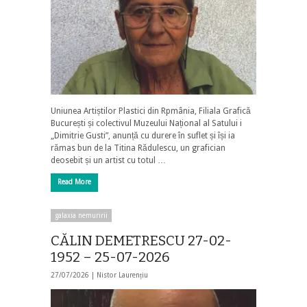
Uniunea Artiștilor Plastici din Rpmânia, Filiala Grafică
București și colectivul Muzeului Național al Satului i
„Dimitrie Gusti”, anunță cu durere în suflet și își ia
rămas bun de la Titina Rădulescu, un grafician
deosebit și un artist cu totul …
Read More
galaxia nemuririi
CĂLIN DEMETRESCU 27-02-
1952 – 25-07-2026
27/07/2026 |
Nistor Laurențiu