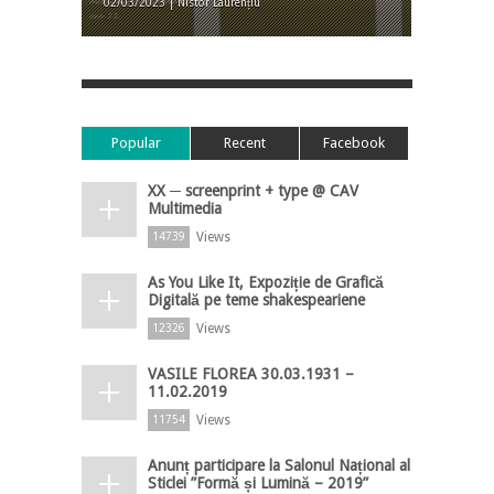
02/03/2023 | Nistor Laurențiu
Popular
Recent
Facebook
XX ─ screenprint + type @ CAV
Multimedia
Views
14739
As You Like It, Expoziție de Grafică
Digitală pe teme shakespeariene
Views
12326
VASILE FLOREA 30.03.1931 –
11.02.2019
Views
11754
Anunț participare la Salonul Național al
Sticlei ”Formă și Lumină – 2019”