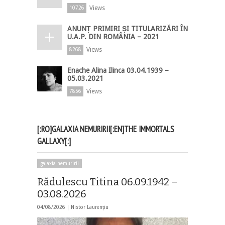
Views
10726
ANUNȚ PRIMIRI ȘI TITULARIZĂRI ÎN
U.A.P. DIN ROMÂNIA – 2021
Views
8268
Enache Alina Ilinca 03.04.1939 –
05.03.2021
Views
7856
[:RO]GALAXIA NEMURIRII[:EN]THE IMMORTALS
GALLAXY[:]
galaxia nemuririi
Rădulescu Titina 06.09.1942 –
03.08.2026
04/08/2026 |
Nistor Laurențiu