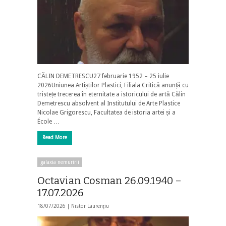
CĂLIN DEMETRESCU27 februarie 1952 – 25 iulie
2026Uniunea Artiștilor Plastici, Filiala Critică anunță cu
tristețe trecerea în eternitate a istoricului de artă Călin
Demetrescu absolvent al Institutului de Arte Plastice
Nicolae Grigorescu, Facultatea de istoria artei și a
École …
Read More
galaxia nemuririi
Octavian Cosman 26.09.1940 –
17.07.2026
18/07/2026 |
Nistor Laurențiu