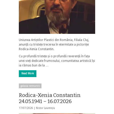
Uniunea Artiștilor Plastici din România, Filiala Cluj,
anunță cu tristețe trecerea în etermitate a pictoriței
Rodica-Xenia Constantin.
Cu profundă tristețe și o profundă reverență în fața
unei vieți dedicate frumosului, comunitatea artistică își
ia rămas bun de la …
Read More
galaxia nemuririi
Rodica-Xenia Constantin
24.05.1941 – 16.07.2026
17/07/2026 |
Nistor Laurențiu