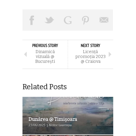
PREVIOUS STORY
NEXT STORY
Dinamică
Licenţă
vizuală @
promoţia 2023
Bucureşti
@ Craiova
Related Posts
Dunărea @ Timişoara
23/06/2025 | Nistor Laurențiu