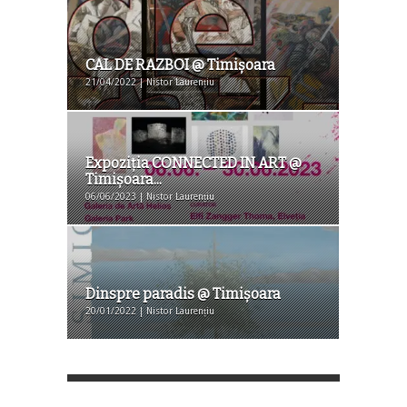
CAL DE RAZBOI @ Timișoara
21/04/2022 | Nistor Laurențiu
Expoziția CONNECTED IN ART @
Timişoara...
06/06/2023 | Nistor Laurențiu
Dinspre paradis @ Timişoara
20/01/2022 | Nistor Laurențiu