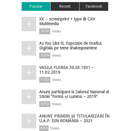
Popular
Recent
Facebook
XX ─ screenprint + type @ CAV
Multimedia
Views
14742
As You Like It, Expoziție de Grafică
Digitală pe teme shakespeariene
Views
12334
VASILE FLOREA 30.03.1931 –
11.02.2019
Views
11762
Anunț participare la Salonul Național al
Sticlei ”Formă și Lumină – 2019”
Views
10732
ANUNȚ PRIMIRI ȘI TITULARIZĂRI ÎN
U.A.P. DIN ROMÂNIA – 2021
Views
8274