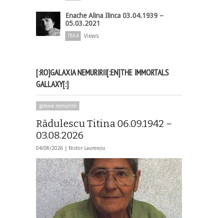
Enache Alina Ilinca 03.04.1939 –
05.03.2021
Views
7864
[:RO]GALAXIA NEMURIRII[:EN]THE IMMORTALS
GALLAXY[:]
galaxia nemuririi
Rădulescu Titina 06.09.1942 –
03.08.2026
04/08/2026 |
Nistor Laurențiu