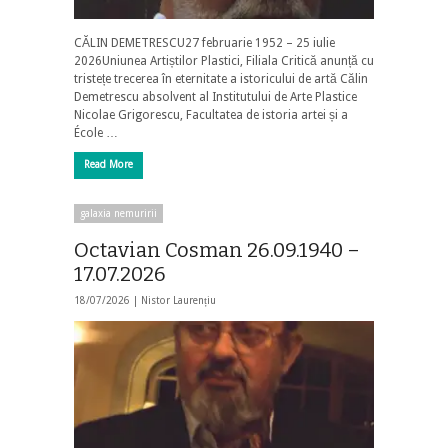
CĂLIN DEMETRESCU27 februarie 1952 – 25 iulie
2026Uniunea Artiștilor Plastici, Filiala Critică anunță cu
tristețe trecerea în eternitate a istoricului de artă Călin
Demetrescu absolvent al Institutului de Arte Plastice
Nicolae Grigorescu, Facultatea de istoria artei și a
École …
Read More
galaxia nemuririi
Octavian Cosman 26.09.1940 –
17.07.2026
18/07/2026 |
Nistor Laurențiu