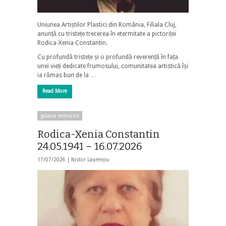
Uniunea Artiștilor Plastici din România, Filiala Cluj,
anunță cu tristețe trecerea în etermitate a pictoriței
Rodica-Xenia Constantin.
Cu profundă tristețe și o profundă reverență în fața
unei vieți dedicate frumosului, comunitatea artistică își
ia rămas bun de la …
Read More
galaxia nemuririi
Rodica-Xenia Constantin
24.05.1941 – 16.07.2026
17/07/2026 |
Nistor Laurențiu