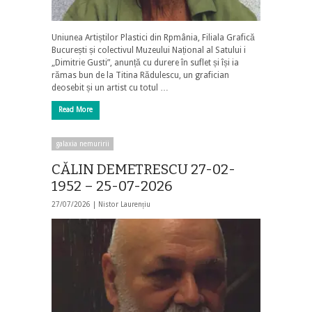
Uniunea Artiștilor Plastici din Rpmânia, Filiala Grafică
București și colectivul Muzeului Național al Satului i
„Dimitrie Gusti”, anunță cu durere în suflet și își ia
rămas bun de la Titina Rădulescu, un grafician
deosebit și un artist cu totul …
Read More
galaxia nemuririi
CĂLIN DEMETRESCU 27-02-
1952 – 25-07-2026
27/07/2026 |
Nistor Laurențiu