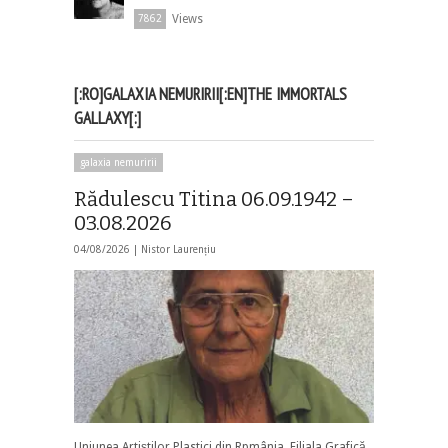
Views
7862
[:RO]GALAXIA NEMURIRII[:EN]THE IMMORTALS
GALLAXY[:]
galaxia nemuririi
Rădulescu Titina 06.09.1942 –
03.08.2026
04/08/2026 |
Nistor Laurențiu
Uniunea Artiștilor Plastici din Rpmânia, Filiala Grafică