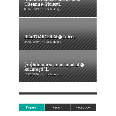
Olteanu @ Ploiești...
09/02/2019 | Nistor Laurențiu
REînTOARCEREA @ Tulcea
24/03/2019 | Nistor Laurențiu
[:ro]Adinuța și ursul împăiat @
București[:]...
17/05/2016 | Nistor Laurențiu
Popular
Recent
Facebook