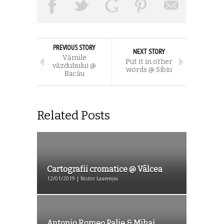
PREVIOUS STORY
NEXT STORY
Vămile
Put it in other
văzduhului @
words @ Sibiu
Bacău
Related Posts
Cartografii cromatice @ Vâlcea
12/01/2019 | Nistor Laurențiu
Antonio Romeo Palie & Mihai