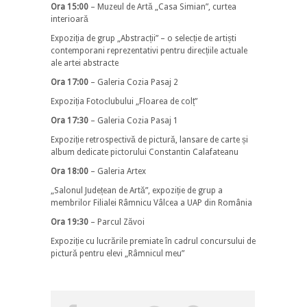
Ora 15:00
– Muzeul de Artă „Casa Simian”, curtea
interioară
Expoziția de grup „Abstracții” – o selecție de artiști
contemporani reprezentativi pentru direcțiile actuale
ale artei abstracte
Ora 17:00
– Galeria Cozia Pasaj 2
Expoziția Fotoclubului „Floarea de colț”
Ora 17:30
– Galeria Cozia Pasaj 1
Expoziție retrospectivă de pictură, lansare de carte și
album dedicate pictorului Constantin Calafateanu
Ora 18:00
– Galeria Artex
„Salonul Județean de Artă”, expoziție de grup a
membrilor Filialei Râmnicu Vâlcea a UAP din România
Ora 19:30
– Parcul Zăvoi
Expoziție cu lucrările premiate în cadrul concursului de
pictură pentru elevi „Râmnicul meu”