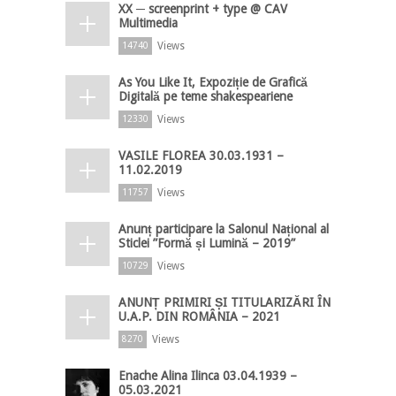
XX ─ screenprint + type @ CAV
Multimedia
Views
14740
As You Like It, Expoziție de Grafică
Digitală pe teme shakespeariene
Views
12330
VASILE FLOREA 30.03.1931 –
11.02.2019
Views
11757
Anunț participare la Salonul Național al
Sticlei ”Formă și Lumină – 2019”
Views
10729
ANUNȚ PRIMIRI ȘI TITULARIZĂRI ÎN
U.A.P. DIN ROMÂNIA – 2021
Views
8270
Enache Alina Ilinca 03.04.1939 –
05.03.2021