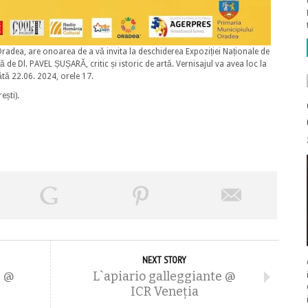
 Oradea, are onoarea de a vă invita la deschiderea Expoziției Naționale de
 Dl. PAVEL ȘUȘARĂ, critic și istoric de artă. Vernisajul va avea loc la
tă 22.06. 2024, orele 17.
ști).
NEXT STORY
e @
L`apiario galleggiante @
ICR Veneţia