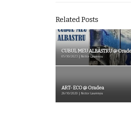
Related Posts
CUBUL MEU ALBASTRU @ Orad
05/10/2023 | Nistor Laurențiu
ART- ECO @ Oradea
26/10/2020 | Nistor Laurențiu