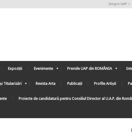
Despre UAP
Expoziții
Evenimente
Premile UAP din ROMÂNIA
Int
și Titularizări
Revista Arta
Publicații
Profile Artiști
Pa
ente
Proiecte de candidatură pentru Consiliul Director al U.A.P. din Rom