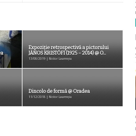
Expoziție retrospectivă a pictorului
ea
JÁNOS KRISTÓFI (1925 – 2014) @ O...
13/08/2019 | Nistor Laurențiu
Dincolo de formă @ Oradea
11/12/2018 | Nistor Laurențiu