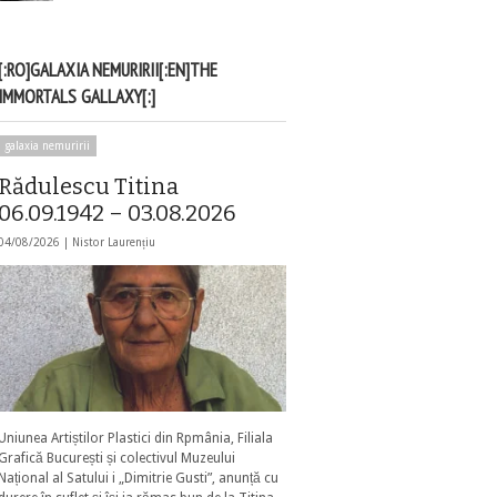
[:RO]GALAXIA NEMURIRII[:EN]THE
IMMORTALS GALLAXY[:]
galaxia nemuririi
Rădulescu Titina
06.09.1942 – 03.08.2026
04/08/2026 |
Nistor Laurențiu
Uniunea Artiștilor Plastici din Rpmânia, Filiala
Grafică București și colectivul Muzeului
Național al Satului i „Dimitrie Gusti”, anunță cu