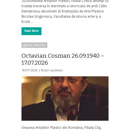
2026Uniunea Artiștilor Plastici, Filiala Critică anunță cu
tristețe trecerea în eternitate a istoricului de artă Călin
Demetrescu absolvent al Institutului de Arte Plastice
Nicolae Grigorescu, Facultatea de istoria artei și a
École …
Read More
galaxia nemuririi
Octavian Cosman 26.09.1940 –
17.07.2026
18/07/2026 |
Nistor Laurențiu
Uniunea Artiștilor Plastici din România, Filiala Cluj,