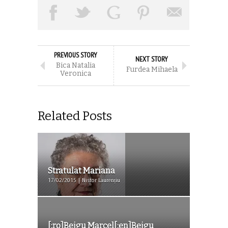
PREVIOUS STORY
NEXT STORY
Bica Natalia
Furdea Mihaela
Veronica
Related Posts
Stratulat Mariana
17/02/2015 | Nistor Laurențiu
[:ro]Bejgu Marcel[:en]Bejgu