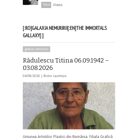
Views
7864
[:RO]GALAXIA NEMURIRII[:EN]THE IMMORTALS
GALLAXY[:]
galaxia nemuririi
Rădulescu Titina 06.09.1942 –
03.08.2026
04/08/2026 |
Nistor Laurențiu
Uniunea Artiștilor Plastici din Rpmânia, Filiala Grafică