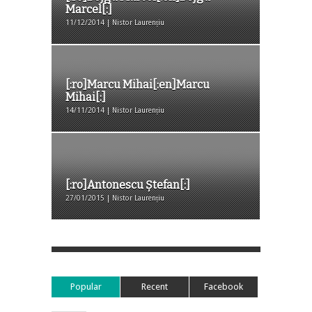
Marcel[:]
11/12/2014 | Nistor Laurențiu
[:ro]Marcu Mihai[:en]Marcu
Mihai[:]
14/11/2014 | Nistor Laurențiu
[:ro]Antonescu Ștefan[:]
27/01/2015 | Nistor Laurențiu
Popular
Recent
Facebook