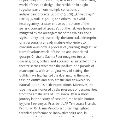
opportunity for the visitors, to break into the exciting
world of fashion design. The exhibition brought
together parts from multiple collections or
independent projects: „Gothic” (2008), „Anne Boleyn”
(2010), „Nautilus” (2005) and others. To avoid
heterogeneity, creator chose as the theme of the
generic concept of „puzzle”, but the risk was however
mitigated by the arrangement of the exhibits, their
stylistic unity and, especially, the unmistakable imprint
of a personality already mature who knows to
conclude even now, a process of „burning stages”. Far
from frivolous world of fashion and associated
gossips Cristiana Sabina Faur imagines tunics,
corsets, tops, collars and accessories suitable for the
theater scene rather than the podium or a parade of
mannequins. With an original way of setting, the
outfits have highlighted the dual nature, the one of
fashion outfits and also artistic and answered so
natural to the aesthetic expectations. Moreover, the
opening was honored by the presence of personalities
from the artistic elite of Timisoara. After a short
journey in the history of costume, made with humor
by John Szekernyes, President UAP-Timisoara Branch,
Prof.Univ. Dr. Elena Minodora Tulcan highlighted
technical performance, innovative spirit and, in