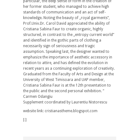
particular, the deep sense of form in the creation of
her former student, who managed to achieve high
standards of communication and an act of self-
knowledge. Noting the beauty of „royal garments”,
Prof.Univ.Dr. Carol David appreciated the ability of
Cristiana Sabina Faur to create organic, highly
structured, in contrast to the „entropy current world”
and identified in the gothic parts of clothing a
necessarily sign of seriousness and tragic
assumption. Speaking last, the designer wanted to
emphasize the importance of aesthetic accessory in
relation to attire, and has defined the evolution in
recent years as a continuing exploration of creativity.
Graduated from the Faculty of Arts and Design at the
University of West Timisoara and UAP member,
Cristiana Sabina Faur is at the 12th presentation to
the public and the second personal exhibition. ”
Carmen Odangiu
Supplement coordinated by Laurentiu Nistorescu
website link: cristianastheme.blogspot.com
[:]