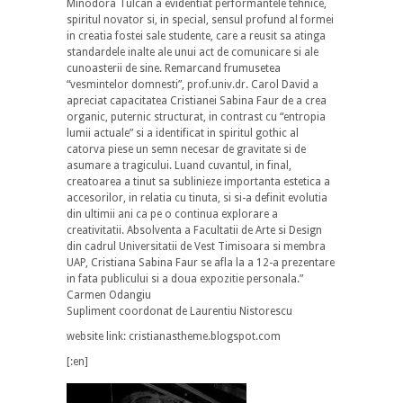
Minodora Tulcan a evidentiat performantele tehnice,
spiritul novator si, in special, sensul profund al formei
in creatia fostei sale studente, care a reusit sa atinga
standardele inalte ale unui act de comunicare si ale
cunoasterii de sine. Remarcand frumusetea
“vesmintelor domnesti”, prof.univ.dr. Carol David a
apreciat capacitatea Cristianei Sabina Faur de a crea
organic, puternic structurat, in contrast cu “entropia
lumii actuale” si a identificat in spiritul gothic al
catorva piese un semn necesar de gravitate si de
asumare a tragicului. Luand cuvantul, in final,
creatoarea a tinut sa sublinieze importanta estetica a
accesorilor, in relatia cu tinuta, si si-a definit evolutia
din ultimii ani ca pe o continua explorare a
creativitatii. Absolventa a Facultatii de Arte si Design
din cadrul Universitatii de Vest Timisoara si membra
UAP, Cristiana Sabina Faur se afla la a 12-a prezentare
in fata publicului si a doua expozitie personala.”
Carmen Odangiu
Supliment coordonat de Laurentiu Nistorescu
website link: cristianastheme.blogspot.com
[:en]