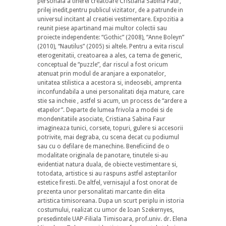
personala a tinerei creatoare Cristiana Sabina Faur,
prilej inedit,pentru publicul vizitator, de a patrunde in
universul incitant al creatiei vestimentare. Expozitia a
reunit piese apartinand mai multor colectii sau
proiecte independente: “Gothic” (2008), “Anne Boleyn”
(2010), “Nautilus” (2005) si altele. Pentru a evita riscul
eterogenitatii, creatoarea a ales, ca tema de generic,
conceptual de “puzzle”, dar riscul a fost oricum
atenuat prin modul de aranjare a exponatelor,
unitatea stilistica a acestora si, indeosebi, amprenta
inconfundabila a unei personalitati deja mature, care
stie sa incheie , astfel si acum, un process de “ardere a
etapelor”. Departe de lumea frivola a modei si de
mondenitatiile asociate, Cristiana Sabina Faur
imagineaza tunici, corsete, topuri, gulere si accesorii
potrivite, mai degraba, cu scena decat cu podiumul
sau cu o defilare de manechine. Beneficiind de o
modalitate originala de panotare, tinutele si-au
evidentiat natura duala, de obiecte vestimentare si,
totodata, artistice si au raspuns astfel asteptarilor
estetice firesti. De altfel, vernisajul a fost onorat de
prezenta unor personalitati marcante din elita
artistica timisoreana. Dupa un scurt periplu in istoria
costumului, realizat cu umor de Ioan Szekernyes,
presedintele UAP-Filiala Timisoara, prof.univ. dr. Elena