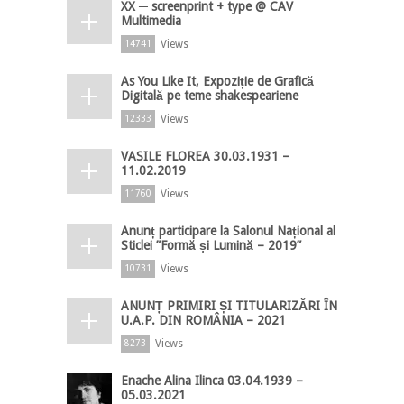
XX ─ screenprint + type @ CAV
Multimedia
Views
14741
As You Like It, Expoziție de Grafică
Digitală pe teme shakespeariene
Views
12333
VASILE FLOREA 30.03.1931 –
11.02.2019
Views
11760
Anunț participare la Salonul Național al
Sticlei ”Formă și Lumină – 2019”
Views
10731
ANUNȚ PRIMIRI ȘI TITULARIZĂRI ÎN
U.A.P. DIN ROMÂNIA – 2021
Views
8273
Enache Alina Ilinca 03.04.1939 –
05.03.2021