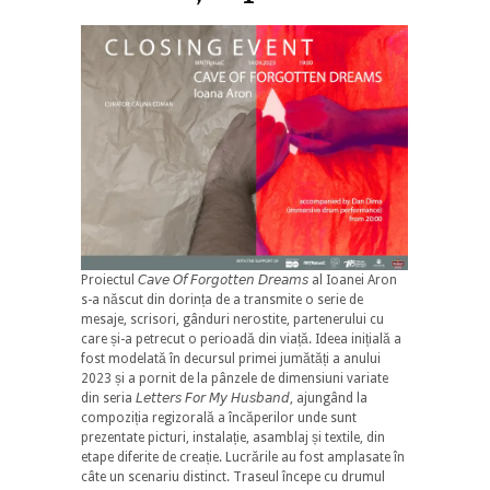
Proiectul 𝘊𝘢𝘷𝘦 𝘖𝘧 𝘍𝘰𝘳𝘨𝘰𝘵𝘵𝘦𝘯 𝘋𝘳𝘦𝘢𝘮𝘴 al Ioanei Aron
s-a născut din dorința de a transmite o serie de
mesaje, scrisori, gânduri nerostite, partenerului cu
care și-a petrecut o perioadă din viață. Ideea inițială a
fost modelată în decursul primei jumătăți a anului
2023 și a pornit de la pânzele de dimensiuni variate
din seria 𝘓𝘦𝘵𝘵𝘦𝘳𝘴 𝘍𝘰𝘳 𝘔𝘺 𝘏𝘶𝘴𝘣𝘢𝘯𝘥, ajungând la
compoziția regizorală a încăperilor unde sunt
prezentate picturi, instalație, asamblaj și textile, din
etape diferite de creație. Lucrările au fost amplasate în
câte un scenariu distinct. Traseul începe cu drumul