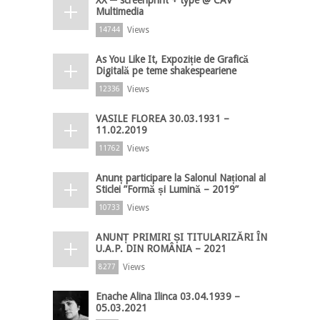
Multimedia
Views
14744
As You Like It, Expoziție de Grafică
Digitală pe teme shakespeariene
Views
12336
VASILE FLOREA 30.03.1931 –
11.02.2019
Views
11762
Anunț participare la Salonul Național al
Sticlei ”Formă și Lumină – 2019”
Views
10733
ANUNȚ PRIMIRI ȘI TITULARIZĂRI ÎN
U.A.P. DIN ROMÂNIA – 2021
Views
8277
Enache Alina Ilinca 03.04.1939 –
05.03.2021