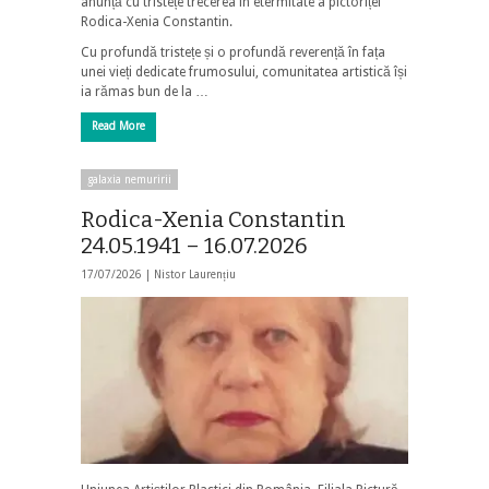
anunță cu tristețe trecerea în etermitate a pictoriței
Rodica-Xenia Constantin.
Cu profundă tristețe și o profundă reverență în fața
unei vieți dedicate frumosului, comunitatea artistică își
ia rămas bun de la …
Read More
galaxia nemuririi
Rodica-Xenia Constantin
24.05.1941 – 16.07.2026
17/07/2026 |
Nistor Laurențiu