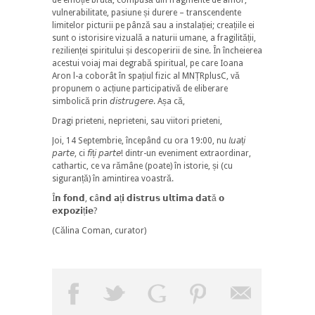
vulnerabilitate, pasiune și durere – transcendente
limitelor picturii pe pânză sau a instalației; creațiile ei
sunt o istorisire vizuală a naturii umane, a fragilității,
rezilienței spiritului și descoperirii de sine. În încheierea
acestui voiaj mai degrabă spiritual, pe care Ioana
Aron l-a coborât în spațiul fizic al MNȚRplusC, vă
propunem o acțiune participativă de eliberare
simbolică prin 𝘥𝘪𝘴𝘵𝘳𝘶𝘨𝘦𝘳𝘦. Așa că,
Dragi prieteni, neprieteni, sau viitori prieteni,
Joi, 14 Septembrie, începând cu ora 19:00, nu 𝘭𝘶𝘢ț𝘪
𝘱𝘢𝘳𝘵𝘦, ci 𝘧𝘪ț𝘪 𝘱𝘢𝘳𝘵𝘦! dintr-un eveniment extraordinar,
cathartic, ce va rămâne (poate) în istorie, și (cu
siguranță) în amintirea voastră.
Î𝗻 𝗳𝗼𝗻𝗱, 𝗰â𝗻𝗱 𝗮ț𝗶 𝗱𝗶𝘀𝘁𝗿𝘂𝘀 𝘂𝗹𝘁𝗶𝗺𝗮 𝗱𝗮𝘁ă 𝗼
𝗲𝘅𝗽𝗼𝘇𝗶ț𝗶𝗲?
(Călina Coman, curator)