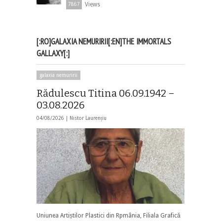
Views
7867
[:RO]GALAXIA NEMURIRII[:EN]THE IMMORTALS
GALLAXY[:]
galaxia nemuririi
Rădulescu Titina 06.09.1942 –
03.08.2026
04/08/2026 |
Nistor Laurențiu
Uniunea Artiștilor Plastici din Rpmânia, Filiala Grafică