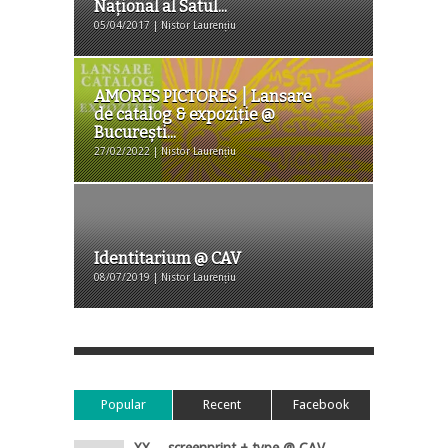
Național al Satul...
05/04/2017 | Nistor Laurențiu
AMORES PICTORES ⎮ Lansare
de catalog & expoziție @
București...
27/02/2022 | Nistor Laurențiu
Identitarium @ CAV
08/07/2019 | Nistor Laurențiu
Popular
Recent
Facebook
XX ─ screenprint + type @ CAV