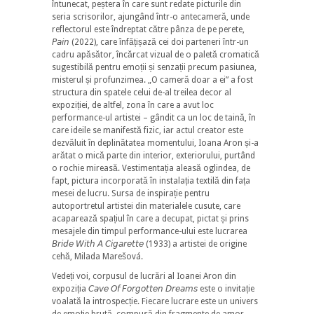
întunecat, peștera în care sunt redate picturile din
seria scrisorilor, ajungând într-o antecameră, unde
reflectorul este îndreptat către pânza de pe perete,
𝘗𝘢𝘪𝘯 (2022), care înfățișază cei doi parteneri într-un
cadru apăsător, încărcat vizual de o paletă cromatică
sugestibilă pentru emoții și senzații precum pasiunea,
misterul și profunzimea. „O cameră doar a ei” a fost
structura din spatele celui de-al treilea decor al
expoziției, de altfel, zona în care a avut loc
performance-ul artistei – gândit ca un loc de taină, în
care ideile se manifestă fizic, iar actul creator este
dezvăluit în deplinătatea momentului, Ioana Aron și-a
arătat o mică parte din interior, exteriorului, purtând
o rochie mireasă. Vestimentația aleasă oglindea, de
fapt, pictura incorporată în instalația textilă din fața
mesei de lucru. Sursa de inspirație pentru
autoportretul artistei din materialele cusute, care
acaparează spațiul în care a decupat, pictat și prins
mesajele din timpul performance-ului este lucrarea
𝘉𝘳𝘪𝘥𝘦 𝘞𝘪𝘵𝘩 𝘈 𝘊𝘪𝘨𝘢𝘳𝘦𝘵𝘵𝘦 (1933) a artistei de origine
cehă, Milada Marešová.
Vedeți voi, corpusul de lucrări al Ioanei Aron din
expoziția 𝘊𝘢𝘷𝘦 𝘖𝘧 𝘍𝘰𝘳𝘨𝘰𝘵𝘵𝘦𝘯 𝘋𝘳𝘦𝘢𝘮𝘴 este o invitație
voalată la introspecție. Fiecare lucrare este un univers
de emoție brută, compusă din fragmente de amor,