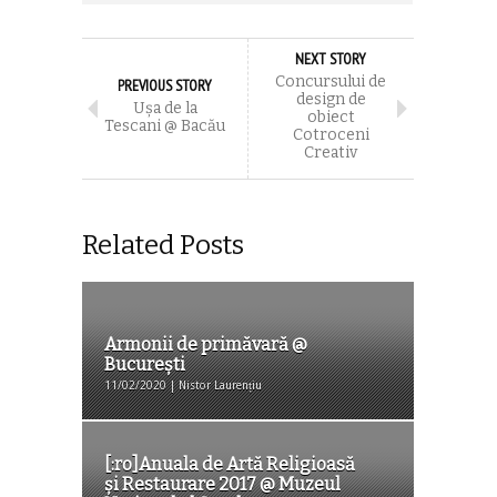
NEXT STORY
Concursului de
PREVIOUS STORY
design de
Uşa de la
obiect
Tescani @ Bacău
Cotroceni
Creativ
Related Posts
Armonii de primăvară @
București
11/02/2020 | Nistor Laurențiu
[:ro]Anuala de Artă Religioasă
și Restaurare 2017 @ Muzeul