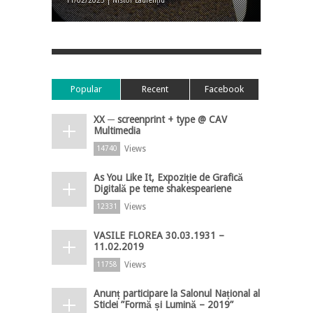
11/02/2023 | Nistor Laurențiu
Popular
Recent
Facebook
XX ─ screenprint + type @ CAV
Multimedia
Views
14740
As You Like It, Expoziție de Grafică
Digitală pe teme shakespeariene
Views
12331
VASILE FLOREA 30.03.1931 –
11.02.2019
Views
11758
Anunț participare la Salonul Național al
Sticlei ”Formă și Lumină – 2019”