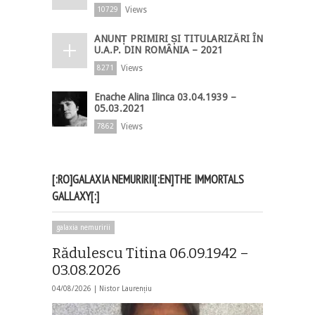
Views
10729
ANUNȚ PRIMIRI ȘI TITULARIZĂRI ÎN
U.A.P. DIN ROMÂNIA – 2021
Views
8271
Enache Alina Ilinca 03.04.1939 –
05.03.2021
Views
7862
[:RO]GALAXIA NEMURIRII[:EN]THE IMMORTALS
GALLAXY[:]
galaxia nemuririi
Rădulescu Titina 06.09.1942 –
03.08.2026
04/08/2026 |
Nistor Laurențiu