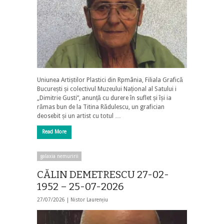
Uniunea Artiștilor Plastici din Rpmânia, Filiala Grafică
București și colectivul Muzeului Național al Satului i
„Dimitrie Gusti”, anunță cu durere în suflet și își ia
rămas bun de la Titina Rădulescu, un grafician
deosebit și un artist cu totul …
Read More
galaxia nemuririi
CĂLIN DEMETRESCU 27-02-
1952 – 25-07-2026
27/07/2026 |
Nistor Laurențiu