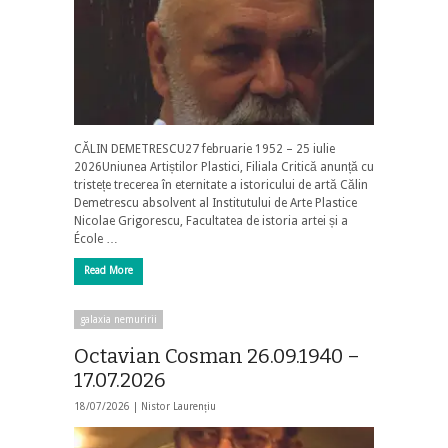
CĂLIN DEMETRESCU27 februarie 1952 – 25 iulie
2026Uniunea Artiștilor Plastici, Filiala Critică anunță cu
tristețe trecerea în eternitate a istoricului de artă Călin
Demetrescu absolvent al Institutului de Arte Plastice
Nicolae Grigorescu, Facultatea de istoria artei și a
École …
Read More
galaxia nemuririi
Octavian Cosman 26.09.1940 –
17.07.2026
18/07/2026 |
Nistor Laurențiu