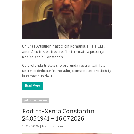
Uniunea Artiștilor Plastici din România, Filiala Cluj,
anunță cu tristețe trecerea în etermitate a pictoriței
Rodica-Xenia Constantin.
Cu profundă tristețe și o profundă reverență în fața
unei vieți dedicate frumosului, comunitatea artistică își
ia rămas bun de la …
Read More
galaxia nemuririi
Rodica-Xenia Constantin
24.05.1941 – 16.07.2026
17/07/2026 |
Nistor Laurențiu