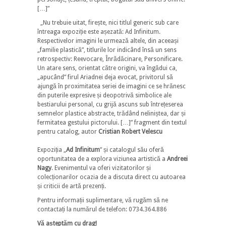
[…]”
„Nu trebuie uitat, firește, nici titlul generic sub care
întreaga expoziție este așezată: Ad Infinitum.
Respectivelor imagini le urmează altele, din aceeași
„familie plastică”, titlurile lor indicând însă un sens
retrospectiv: Reevocare, Înrădăcinare, Personificare.
Un atare sens, orientat către origini, va îngădui ca,
„apucând” firul Ariadnei deja evocat, privitorul să
ajungă în proximitatea seriei de imagini ce se hrănesc
din puterile expresive și deopotrivă simbolice ale
bestiarului personal, cu grijă ascuns sub întrețeserea
semnelor plastice abstracte, trădând neliniștea, dar și
fermitatea gestului pictorului. […]” fragment din textul
pentru catalog, autor
Cristian Robert Velescu
Expoziția „
Ad Infinitum
” și catalogul său oferă
oportunitatea de a explora viziunea artistică a
Andreei
Nagy
. Evenimentul va oferi vizitatorilor și
colecționarilor ocazia de a discuta direct cu autoarea
și criticii de artă prezenți.
Pentru informații suplimentare, vă rugăm să ne
contactați la numărul de telefon: 0734.364.886
Vă așteptăm cu drag!