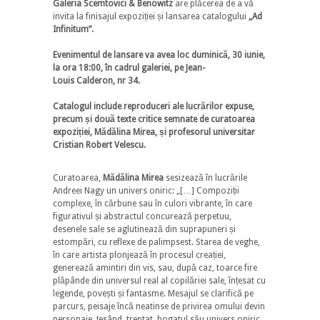
Galeria Scemtovici & Benowitz
are plăcerea de a vă
invita la finisajul expoziției și lansarea catalogului
„Ad
Infinitum”.
Evenimentul de lansare va avea loc duminică, 30 iunie,
la ora 18:00, în cadrul galeriei, pe Jean-
Louis Calderon, nr 34.
Catalogul include reproduceri ale lucrărilor expuse,
precum și două texte critice semnate de curatoarea
expoziției, Mădălina Mirea, și profesorul universitar
Cristian Robert Velescu.
Curatoarea,
Mădălina Mirea
sesizează în lucrările
Andreei Nagy un univers oniric: „[…] Compoziții
complexe, în cărbune sau în culori vibrante, în care
figurativul și abstractul concurează perpetuu,
desenele sale se aglutinează din suprapuneri și
estompări, cu reflexe de palimpsest. Starea de veghe,
în care artista plonjează în procesul creației,
generează amintiri din vis, sau, după caz, toarce fire
plăpânde din universul real al copilăriei sale, înțesat cu
legende, povești și fantasme. Mesajul se clarifică pe
parcurs, peisaje încă neatinse de privirea omului devin
personaje, țesând, treptat, bogatul său univers oniric.