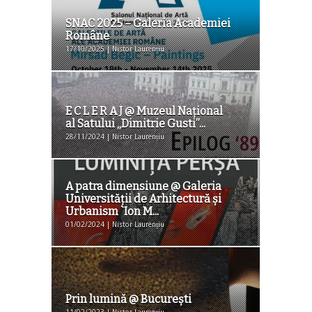
SNAC 2025 – Galeria Academiei
Române
17/10/2025 | Nistor Laurențiu
E C L E R A J @ Muzeul Naţional
al Satului „Dimitrie Gusti”...
28/11/2024 | Nistor Laurențiu
A patra dimensiune @ Galeria
Universităţii de Arhitectură şi
Urbanism `Ion M...
01/02/2024 | Nistor Laurențiu
Prin lumină @ Bucureşti