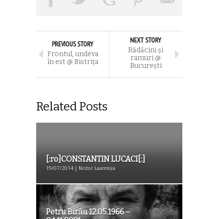
NEXT STORY
PREVIOUS STORY
Rădăcini și
Frontul, undeva
ramuri @
în est @ Bistriţa
Bucureşti
Related Posts
[:ro]CONSTANTIN LUCACI[:]
19/07/2014 | Nistor Laurențiu
Petru Birău 12.05.1966 –