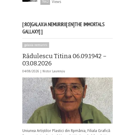
Views
7862
[:RO]GALAXIA NEMURIRII[:EN]THE IMMORTALS
GALLAXY[:]
galaxia nemuririi
Rădulescu Titina 06.09.1942 –
03.08.2026
04/08/2026 |
Nistor Laurențiu
Uniunea Artiștilor Plastici din Rpmânia, Filiala Grafică