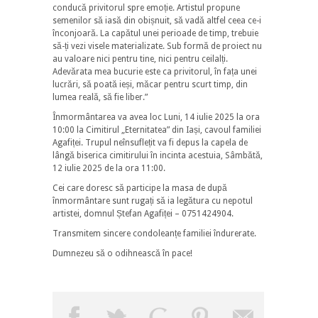
conducă privitorul spre emoție. Artistul propune
semenilor să iasă din obișnuit, să vadă altfel ceea ce-i
înconjoară. La capătul unei perioade de timp, trebuie
să-ți vezi visele materializate. Sub formă de proiect nu
au valoare nici pentru tine, nici pentru ceilalți.
Adevărata mea bucurie este ca privitorul, în fața unei
lucrări, să poată ieși, măcar pentru scurt timp, din
lumea reală, să fie liber.”
Înmormântarea va avea loc Luni, 14 iulie 2025 la ora
10:00 la Cimitirul „Eternitatea” din Iași, cavoul familiei
Agafiței. Trupul neînsuflețit va fi depus la capela de
lângă biserica cimitirului în incinta acestuia, Sâmbătă,
12 iulie 2025 de la ora 11:00.
Cei care doresc să participe la masa de după
înmormântare sunt rugați să ia legătura cu nepotul
artistei, domnul Ștefan Agafiței – 0751424904.
Transmitem sincere condoleanțe familiei îndurerate.
Dumnezeu să o odihnească în pace!