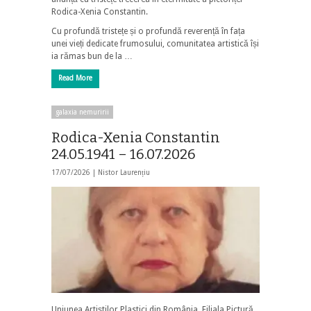
Rodica-Xenia Constantin.
Cu profundă tristețe și o profundă reverență în fața
unei vieți dedicate frumosului, comunitatea artistică își
ia rămas bun de la …
Read More
galaxia nemuririi
Rodica-Xenia Constantin
24.05.1941 – 16.07.2026
17/07/2026 |
Nistor Laurențiu
Uniunea Artiștilor Plastici din România, Filiala Pictură