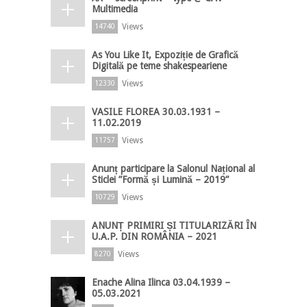
Multimedia
Views
14740
As You Like It, Expoziție de Grafică
Digitală pe teme shakespeariene
Views
12330
VASILE FLOREA 30.03.1931 –
11.02.2019
Views
11757
Anunț participare la Salonul Național al
Sticlei ”Formă și Lumină – 2019”
Views
10729
ANUNȚ PRIMIRI ȘI TITULARIZĂRI ÎN
U.A.P. DIN ROMÂNIA – 2021
Views
8270
Enache Alina Ilinca 03.04.1939 –
05.03.2021