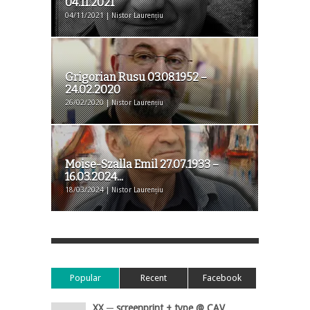
04.11.2021
04/11/2021 | Nistor Laurențiu
Grigorian Rusu 03.08.1952 –
24.02.2020
26/02/2020 | Nistor Laurențiu
Moise-Szalla Emil 27.07.1933 –
16.03.2024...
18/03/2024 | Nistor Laurențiu
Popular
Recent
Facebook
XX ─ screenprint + type @ CAV