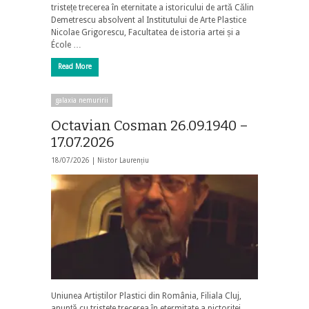
tristețe trecerea în eternitate a istoricului de artă Călin
Demetrescu absolvent al Institutului de Arte Plastice
Nicolae Grigorescu, Facultatea de istoria artei și a
École …
Read More
galaxia nemuririi
Octavian Cosman 26.09.1940 –
17.07.2026
18/07/2026 |
Nistor Laurențiu
Uniunea Artiștilor Plastici din România, Filiala Cluj,
anunță cu tristețe trecerea în etermitate a pictoriței