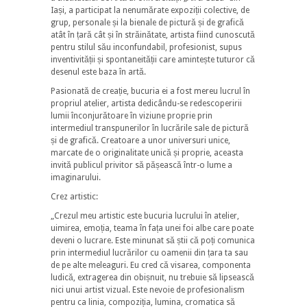
Iași, a participat la nenumărate expoziții colective, de
grup, personale și la bienale de pictură și de grafică
atât în țară cât și în străinătate, artista fiind cunoscută
pentru stilul său inconfundabil, profesionist, supus
inventivității și spontaneității care amintește tuturor că
desenul este baza în artă.
Pasionată de creație, bucuria ei a fost mereu lucrul în
propriul atelier, artista dedicându-se redescoperirii
lumii înconjurătoare în viziune proprie prin
intermediul transpunerilor în lucrările sale de pictură
și de grafică. Creatoare a unor universuri unice,
marcate de o originalitate unică și proprie, aceasta
invită publicul privitor să pășească într-o lume a
imaginarului.
Crez artistic:
„Crezul meu artistic este bucuria lucrului în atelier,
uimirea, emoția, teama în fața unei foi albe care poate
deveni o lucrare. Este minunat să știi că poți comunica
prin intermediul lucrărilor cu oamenii din țara ta sau
de pe alte meleaguri. Eu cred că visarea, componenta
ludică, extragerea din obișnuit, nu trebuie să lipsească
nici unui artist vizual. Este nevoie de profesionalism
pentru ca linia, compoziția, lumina, cromatica să