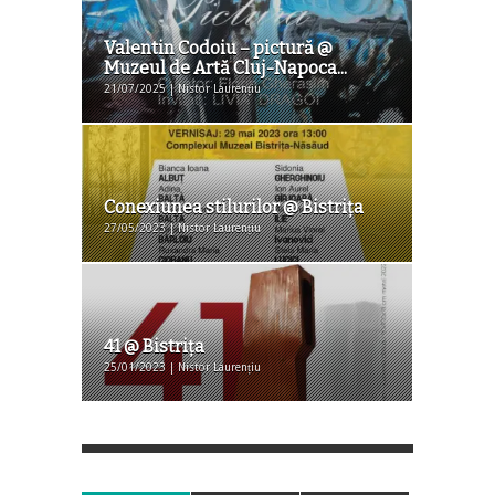
Valentin Codoiu – pictură @
Muzeul de Artă Cluj-Napoca...
21/07/2025 | Nistor Laurențiu
Conexiunea stilurilor @ Bistriţa
27/05/2023 | Nistor Laurențiu
41 @ Bistriţa
25/01/2023 | Nistor Laurențiu