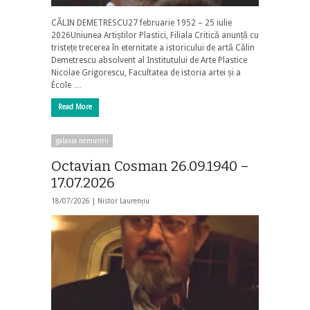
CĂLIN DEMETRESCU27 februarie 1952 – 25 iulie
2026Uniunea Artiștilor Plastici, Filiala Critică anunță cu
tristețe trecerea în eternitate a istoricului de artă Călin
Demetrescu absolvent al Institutului de Arte Plastice
Nicolae Grigorescu, Facultatea de istoria artei și a
École …
Read More
galaxia nemuririi
Octavian Cosman 26.09.1940 –
17.07.2026
18/07/2026 |
Nistor Laurențiu