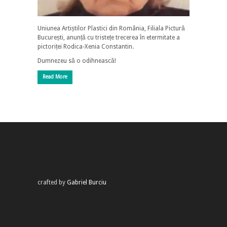
Uniunea Artiștilor Plastici din România, Filiala Pictură
București, anunță cu tristețe trecerea în etermitate a
pictoriței Rodica-Xenia Constantin.
Dumnezeu să o odihnească!
Read More
crafted by
Gabriel Burciu