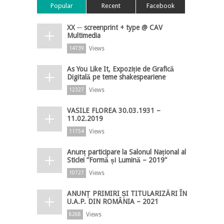
Popular
Recent
Facebook
XX ─ screenprint + type @ CAV
Multimedia
Views
14739
As You Like It, Expoziție de Grafică
Digitală pe teme shakespeariene
Views
12327
VASILE FLOREA 30.03.1931 –
11.02.2019
Views
11754
Anunț participare la Salonul Național al
Sticlei ”Formă și Lumină – 2019”
Views
10727
ANUNȚ PRIMIRI ȘI TITULARIZĂRI ÎN
U.A.P. DIN ROMÂNIA – 2021
Views
8268