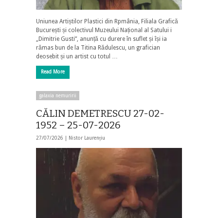
Uniunea Artiștilor Plastici din Rpmânia, Filiala Grafică
București și colectivul Muzeului Național al Satului i
„Dimitrie Gusti”, anunță cu durere în suflet și își ia
rămas bun de la Titina Rădulescu, un grafician
deosebit și un artist cu totul …
Read More
galaxia nemuririi
CĂLIN DEMETRESCU 27-02-
1952 – 25-07-2026
27/07/2026 |
Nistor Laurențiu