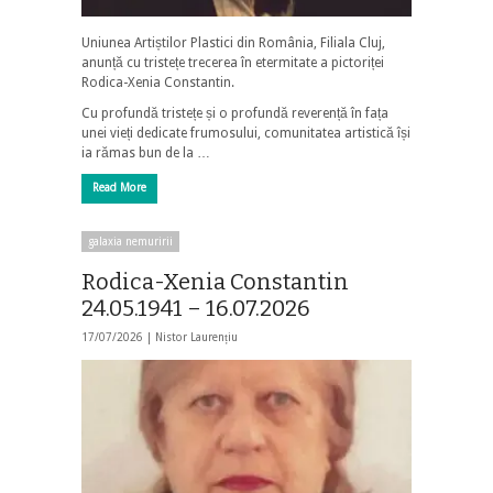
Uniunea Artiștilor Plastici din România, Filiala Cluj,
anunță cu tristețe trecerea în etermitate a pictoriței
Rodica-Xenia Constantin.
Cu profundă tristețe și o profundă reverență în fața
unei vieți dedicate frumosului, comunitatea artistică își
ia rămas bun de la …
Read More
galaxia nemuririi
Rodica-Xenia Constantin
24.05.1941 – 16.07.2026
17/07/2026 |
Nistor Laurențiu