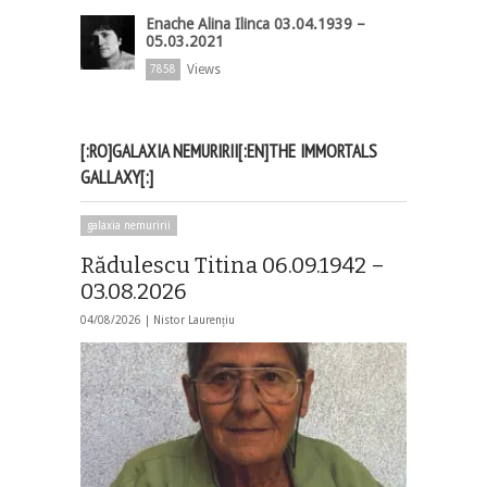
Enache Alina Ilinca 03.04.1939 –
05.03.2021
Views
7858
[:RO]GALAXIA NEMURIRII[:EN]THE IMMORTALS
GALLAXY[:]
galaxia nemuririi
Rădulescu Titina 06.09.1942 –
03.08.2026
04/08/2026 |
Nistor Laurențiu