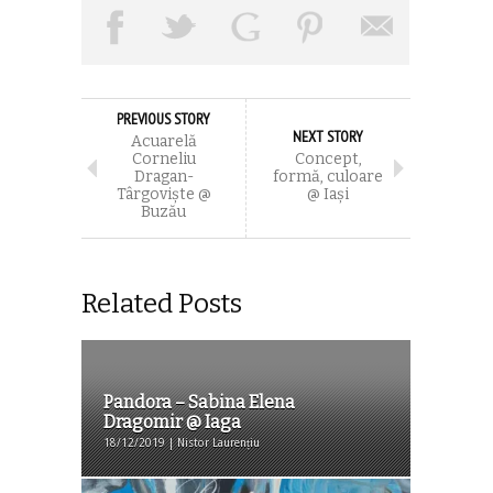
PREVIOUS STORY
NEXT STORY
Acuarelă
Corneliu
Concept,
Dragan-
formă, culoare
Târgovişte @
@ Iaşi
Buzău
Related Posts
Pandora – Sabina Elena
Dragomir @ Iaga
18/12/2019 | Nistor Laurențiu