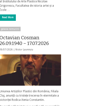
al Institutului de Arte Plastice Nicolae
Grigorescu, Facultatea de istoria artei și a
École …
Read More
galaxia nemuririi
Octavian Cosman
26.09.1940 – 17.07.2026
18/07/2026 |
Nistor Laurențiu
Uniunea Artiștilor Plastici din România, Filiala
Cluj, anunță cu tristețe trecerea în etermitate a
pictoriței Rodica-Xenia Constantin.