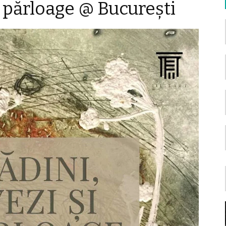
şi părloage @ Bucureşti