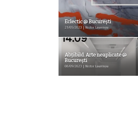
Eclectic @ Bucureşti
21/05/2023 | Nistor Laurențiu
Abţibild. Arte neaplicate @
Bucureşti
08/09/2023 | Nistor Laurențiu