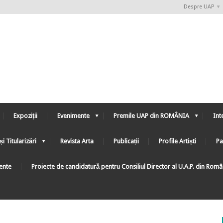
Despre UAP
Expoziții
Evenimente
Premile UAP din ROMÂNIA
Int
și Titularizări
Revista Arta
Publicații
Profile Artiști
Pa
ente
Proiecte de candidatură pentru Consiliul Director al U.A.P. din Rom