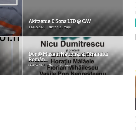
Akitzenie & Sons LTD @ CAV
11/02/2020 | Nistor Laurențiu
Dor @ Muzeul Național al Țăranului
Român...
06/05/2026 | Nistor Laurențiu