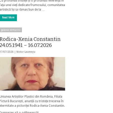
Cu profundă tristețe și o profundă reverență în
fața unei vieți dedicate frumosului, comunitatea
artistică își ia rămas bun de la …
Read More
galaxia nemuririi
Rodica-Xenia Constantin
24.05.1941 – 16.07.2026
17/07/2026 |
Nistor Laurențiu
Uniunea Artiștilor Plastici din România, Filiala
Pictură București, anunță cu tristețe trecerea în
etermitate a pictoriței Rodica-Xenia Constantin.
Dumnezeu să o odihnească!