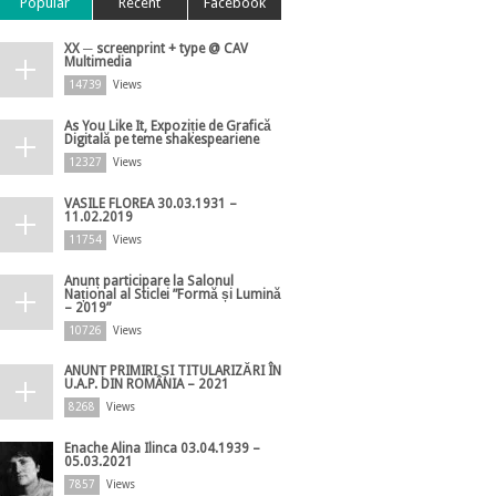
Popular
Recent
Facebook
XX ─ screenprint + type @ CAV
Multimedia
14739
Views
As You Like It, Expoziție de Grafică
Digitală pe teme shakespeariene
12327
Views
VASILE FLOREA 30.03.1931 –
11.02.2019
11754
Views
Anunț participare la Salonul
Național al Sticlei ”Formă și Lumină
– 2019”
10726
Views
ANUNȚ PRIMIRI ȘI TITULARIZĂRI ÎN
U.A.P. DIN ROMÂNIA – 2021
8268
Views
Enache Alina Ilinca 03.04.1939 –
05.03.2021
7857
Views