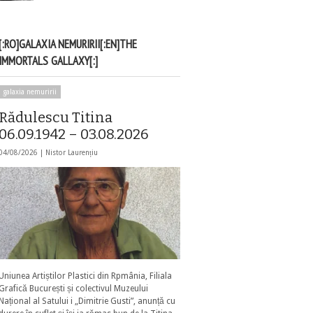
[:RO]GALAXIA NEMURIRII[:EN]THE
IMMORTALS GALLAXY[:]
galaxia nemuririi
Rădulescu Titina
06.09.1942 – 03.08.2026
04/08/2026 |
Nistor Laurențiu
Uniunea Artiștilor Plastici din Rpmânia, Filiala
Grafică București și colectivul Muzeului
Național al Satului i „Dimitrie Gusti”, anunță cu