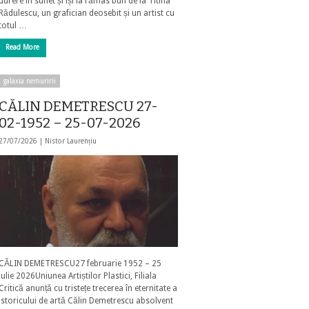
durere în suflet și își ia rămas bun de la Titina
Rădulescu, un grafician deosebit și un artist cu
totul …
Read More
galaxia nemuririi
CĂLIN DEMETRESCU 27-
02-1952 – 25-07-2026
27/07/2026 |
Nistor Laurențiu
CĂLIN DEMETRESCU27 februarie 1952 – 25
iulie 2026Uniunea Artiștilor Plastici, Filiala
Critică anunță cu tristețe trecerea în eternitate a
istoricului de artă Călin Demetrescu absolvent