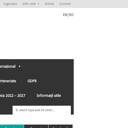
Legislatie
Info utile
Arhivă
Contact
EN
|
RO
ernațional
rteneriate
GDPR
ânia 2022 – 2027
Informaţii utile