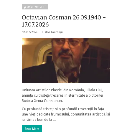
galaxia nemuririi
Octavian Cosman 26.09.1940 –
17.07.2026
18/07/2026 |
Nistor Laurențiu
Uniunea Artiștilor Plastici din România, Filiala Cluj,
anunță cu tristețe trecerea în etermitate a pictoriței
Rodica-Xenia Constantin.
Cu profundă tristețe și o profundă reverență în fața
unei vieți dedicate frumosului, comunitatea artistică își
ia rămas bun de la …
Read More