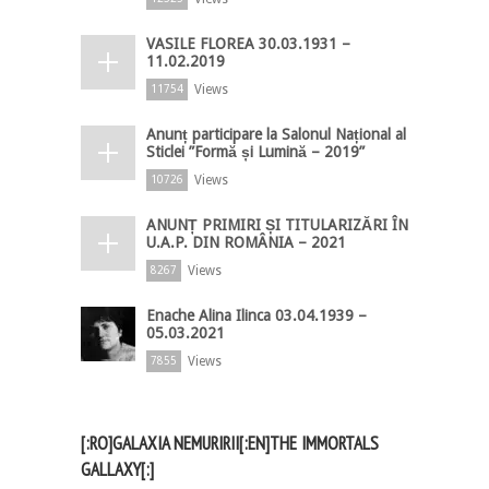
VASILE FLOREA 30.03.1931 –
11.02.2019
Views
11754
Anunț participare la Salonul Național al
Sticlei ”Formă și Lumină – 2019”
Views
10726
ANUNȚ PRIMIRI ȘI TITULARIZĂRI ÎN
U.A.P. DIN ROMÂNIA – 2021
Views
8267
Enache Alina Ilinca 03.04.1939 –
05.03.2021
Views
7855
[:RO]GALAXIA NEMURIRII[:EN]THE IMMORTALS
GALLAXY[:]