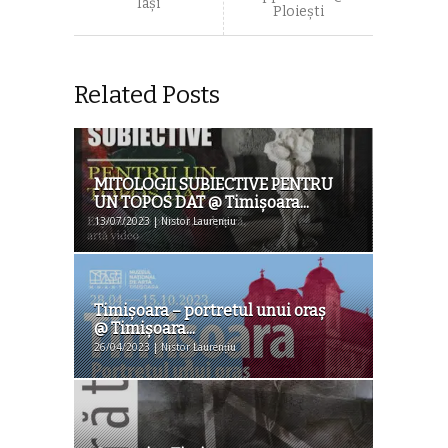
Iași
Ploiești
Related Posts
MITOLOGII SUBIECTIVE PENTRU
UN TOPOS DAT @ Timişoara...
13/07/2023 | Nistor Laurențiu
Timișoara – portretul unui oraș
@ Timişoara...
26/04/2023 | Nistor Laurențiu