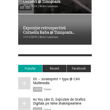
Cerneri @ Timişoara
23/01/2024 | Nistor Laurențiu
Expoziție retrospectivă
Corneliu Baba @ Timișoara...
17/11/2019 | Nistor Laurențiu
Popular
Recent
Facebook
XX ─ screenprint + type @ CAV
Multimedia
Views
14739
As You Like It, Expoziție de Grafică
Digitală pe teme shakespeariene
Views
12325