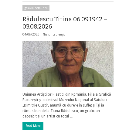
galaxia nemuririi
Rădulescu Titina 06.09.1942 –
03.08.2026
04/08/2026 |
Nistor Laurențiu
Uniunea Artiștilor Plastici din Rpmânia, Filiala Grafică
București și colectivul Muzeului Național al Satului i
„Dimitrie Gusti”, anunță cu durere în suflet și își ia
rămas bun de la Titina Rădulescu, un grafician
deosebit și un artist cu totul …
Read More