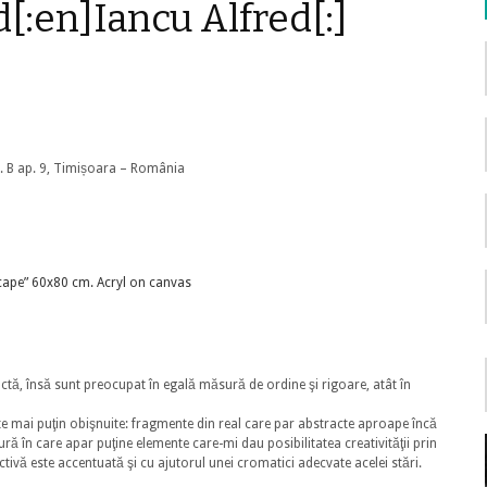
d[:en]Iancu Alfred[:]
sc. B ap. 9, Timișoara – România
actă, însă sunt preocupat în egală măsură de ordine şi rigoare, atât în
ate mai puţin obişnuite: fragmente din real care par abstracte aproape încă
tură în care apar puţine elemente care-mi dau posibilitatea creativităţii prin
ctivă este accentuată şi cu ajutorul unei cromatici adecvate acelei stări.