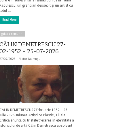
durere în suflet și își ia rămas bun de la Titina
Rădulescu, un grafician deosebit și un artist cu
totul …
Read More
galaxia nemuririi
CĂLIN DEMETRESCU 27-
02-1952 – 25-07-2026
27/07/2026 |
Nistor Laurențiu
CĂLIN DEMETRESCU27 februarie 1952 – 25
iulie 2026Uniunea Artiștilor Plastici, Filiala
Critică anunță cu tristețe trecerea în eternitate a
istoricului de artă Călin Demetrescu absolvent