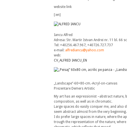
website link
[:en]
Iancu Alfred
Adresa: Str. Martir Istvan Andrei nr. 11 bl. 66 
Tel: +40256.467.967, +40726.727.737
e-mail:
alfrediancu@yahoo.com
web:
CV_ALFRED IANCU_EN
„Landscape”-60×80-cm.-Acryl-on-canvas
Prezentare Demers Artistic
My art has an expressionist –abstract nature, 
composition, as well as in chromatic.
Large spaces do easily conquer me, and also do
seem abstract almost from the very beginning.
I do prefer large spaces in nature, where the a
trough the representation of the nature, where