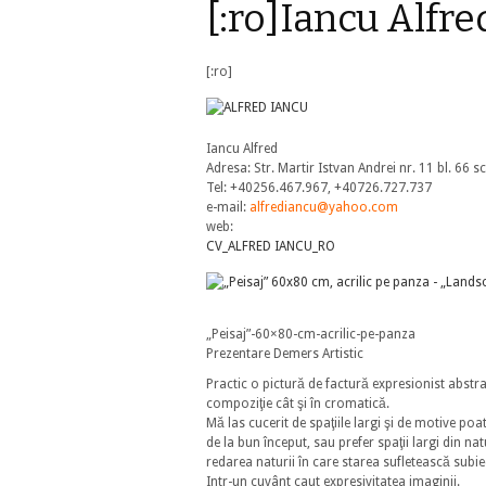
[:ro]Iancu Alfre
[:ro]
Iancu Alfred
Adresa: Str. Martir Istvan Andrei nr. 11 bl. 66 
Tel: +40256.467.967, +40726.727.737
e-mail:
alfrediancu@yahoo.com
web:
CV_ALFRED IANCU_RO
„Peisaj”-60×80-cm-acrilic-pe-panza
Prezentare Demers Artistic
Practic o pictură de factură expresionist abstr
compoziţie cât şi în cromatică.
Mă las cucerit de spaţiile largi şi de motive po
de la bun început, sau prefer spaţii largi din na
redarea naturii în care starea sufletească subie
Intr-un cuvânt caut expresivitatea imaginii.