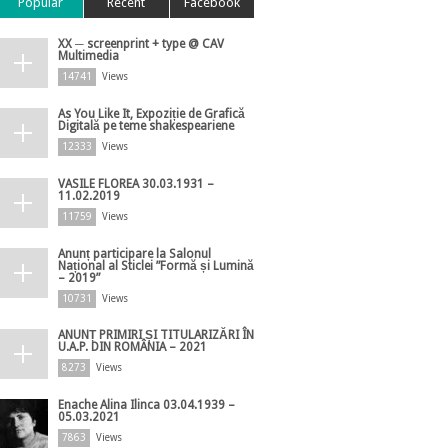
Popular
Recent
Facebook
XX ─ screenprint + type @ CAV
Multimedia
14741
Views
As You Like It, Expoziție de Grafică
Digitală pe teme shakespeariene
12333
Views
VASILE FLOREA 30.03.1931 –
11.02.2019
11759
Views
Anunț participare la Salonul
Național al Sticlei ”Formă și Lumină
– 2019”
10731
Views
ANUNȚ PRIMIRI ȘI TITULARIZĂRI ÎN
U.A.P. DIN ROMÂNIA – 2021
8273
Views
Enache Alina Ilinca 03.04.1939 –
05.03.2021
7863
Views