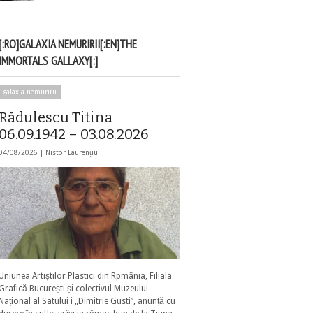
[:RO]GALAXIA NEMURIRII[:EN]THE
IMMORTALS GALLAXY[:]
galaxia nemuririi
Rădulescu Titina
06.09.1942 – 03.08.2026
04/08/2026 |
Nistor Laurențiu
Uniunea Artiștilor Plastici din Rpmânia, Filiala
Grafică București și colectivul Muzeului
Național al Satului i „Dimitrie Gusti”, anunță cu