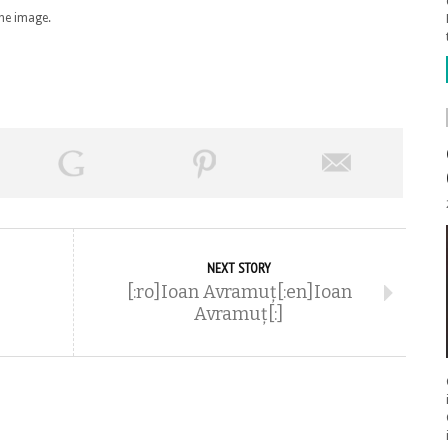
the image.
NEXT STORY
[:ro]Ioan Avramuț[:en]Ioan
Avramuț[:]