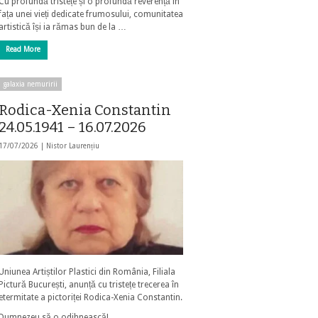
Cu profundă tristețe și o profundă reverență în
fața unei vieți dedicate frumosului, comunitatea
artistică își ia rămas bun de la …
Read More
galaxia nemuririi
Rodica-Xenia Constantin
24.05.1941 – 16.07.2026
17/07/2026 |
Nistor Laurențiu
Uniunea Artiștilor Plastici din România, Filiala
Pictură București, anunță cu tristețe trecerea în
etermitate a pictoriței Rodica-Xenia Constantin.
Dumnezeu să o odihnească!