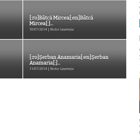
[:ro]Bâtcă Mircea[:en]Bâtcă
Mircea[:]...
10/07/2014 | Nistor Laurențiu
[:ro]Şerban Anamaria[:en]Şerban
Anamaria[:]...
11/07/2014 | Nistor Laurențiu