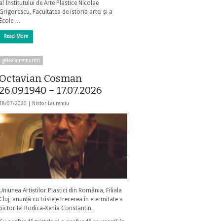
al Institutului de Arte Plastice Nicolae
Grigorescu, Facultatea de istoria artei și a
École …
Read More
galaxia nemuririi
Octavian Cosman
26.09.1940 – 17.07.2026
18/07/2026 |
Nistor Laurențiu
Uniunea Artiștilor Plastici din România, Filiala
Cluj, anunță cu tristețe trecerea în etermitate a
pictoriței Rodica-Xenia Constantin.