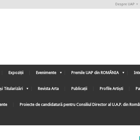
Despre UAP
Expoziții
Evenimente
Premile UAP din ROMÂNIA
Int
și Titularizări
Revista Arta
Publicații
Profile Artiști
Pa
ente
Proiecte de candidatură pentru Consiliul Director al U.A.P. din Rom