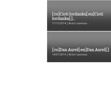
[:ro]Cioti Iordanka[:en]Cioti
Iordanka[:]...
17/11/2014 | Nistor Laurențiu
[:ro]Dan Aurel[:en]Dan Aurel[:]
14/07/2014 | Nistor Laurențiu