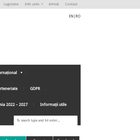
Legislatie
Info utile
Arhivă
Contact
EN
|
RO
ernațional
rteneriate
GDPR
ânia 2022 – 2027
Informaţii utile