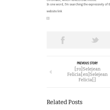
chromatic, which reflects that mood.
In one word, I’m searching the expressivity of 
website link
[:]
PREVIOUS STORY
[:ro]Selejean
Felicia[:en]Selejean
Felicia[:]
Related Posts