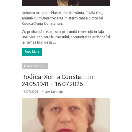
Uniunea Artiștilor Plastici din România, Filiala Cluj,
anunță cu tristețe trecerea în etermitate a pictoriței
Rodica-Xenia Constantin.
Cu profundă tristețe și o profundă reverență în fața
unei vieți dedicate frumosului, comunitatea artistică își
ia rămas bun de la …
Read More
galaxia nemuririi
Rodica-Xenia Constantin
24.05.1941 – 16.07.2026
17/07/2026 |
Nistor Laurențiu