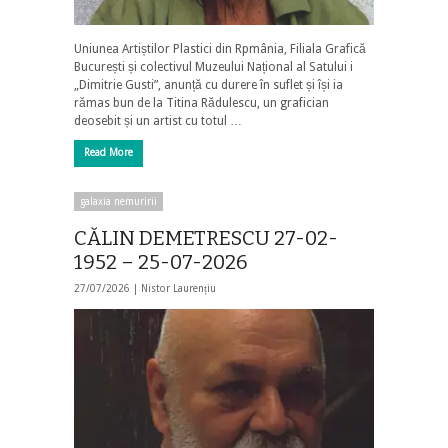
Uniunea Artiștilor Plastici din Rpmânia, Filiala Grafică
București și colectivul Muzeului Național al Satului i
„Dimitrie Gusti”, anunță cu durere în suflet și își ia
rămas bun de la Titina Rădulescu, un grafician
deosebit și un artist cu totul …
Read More
galaxia nemuririi
CĂLIN DEMETRESCU 27-02-
1952 – 25-07-2026
27/07/2026 |
Nistor Laurențiu