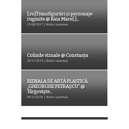
[:ro]Transfigurări și personaje
ruginite @ Baia Mare[:]...
21/08/2017 | Nistor Laurențiu
Colinde vizuale @ Constanța
29/11/2019 | Nistor Laurențiu
BIENALA DE ARTĂ PLASTICĂ
„GHEORGHE PETRAŞCU” @
Târgoviște...
09/12/2018 | Nistor Laurențiu