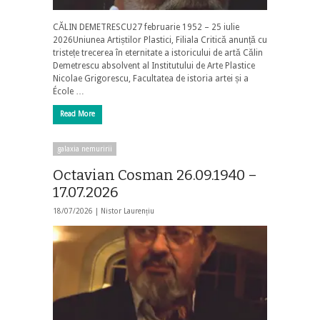
CĂLIN DEMETRESCU27 februarie 1952 – 25 iulie
2026Uniunea Artiștilor Plastici, Filiala Critică anunță cu
tristețe trecerea în eternitate a istoricului de artă Călin
Demetrescu absolvent al Institutului de Arte Plastice
Nicolae Grigorescu, Facultatea de istoria artei și a
École …
Read More
galaxia nemuririi
Octavian Cosman 26.09.1940 –
17.07.2026
18/07/2026 |
Nistor Laurențiu