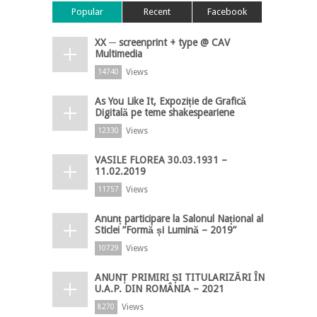
Popular
Recent
Facebook
XX ─ screenprint + type @ CAV
Multimedia
Views
14740
As You Like It, Expoziție de Grafică
Digitală pe teme shakespeariene
Views
12330
VASILE FLOREA 30.03.1931 –
11.02.2019
Views
11757
Anunț participare la Salonul Național al
Sticlei ”Formă și Lumină – 2019”
Views
10729
ANUNȚ PRIMIRI ȘI TITULARIZĂRI ÎN
U.A.P. DIN ROMÂNIA – 2021
Views
8270