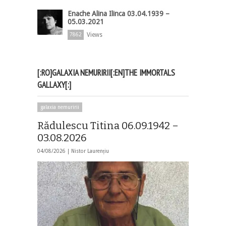
Enache Alina Ilinca 03.04.1939 –
05.03.2021
Views
7862
[:RO]GALAXIA NEMURIRII[:EN]THE IMMORTALS
GALLAXY[:]
galaxia nemuririi
Rădulescu Titina 06.09.1942 –
03.08.2026
04/08/2026 |
Nistor Laurențiu