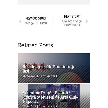
NEXT STORY
PREVIOUS STORY
Caractere @
Noi @ Bulgaria
Timişoara
Related Posts
Rezidențele «No Frontier» @
Iaşi
28/02/2024 | Nistor Laurențiu
Valentina Druţă – Pictură /
Grafică @ Muzeul de Artă Cluj-
Napoca...
05/04/2024 | Nistor Laurențiu