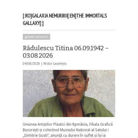
[:RO]GALAXIA NEMURIRII[:EN]THE IMMORTALS
GALLAXY[:]
galaxia nemuririi
Rădulescu Titina 06.09.1942 –
03.08.2026
04/08/2026 |
Nistor Laurențiu
Uniunea Artiștilor Plastici din Rpmânia, Filiala Grafică
București și colectivul Muzeului Național al Satului i
„Dimitrie Gusti”, anunță cu durere în suflet și își ia