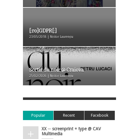
[:ro]GDPR[:]
23/05/2018 | Nistor Laurențiu
Sortir du noir @ Craiova
25/02/2026 | Nistor Laurențiu
Popular
Recent
Facebook
XX ─ screenprint + type @ CAV
Multimedia