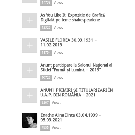
Views
14739
As You Like It, Expoziție de Grafică
Digitală pe teme shakespeariene
Views
12325
VASILE FLOREA 30.03.1931 –
11.02.2019
Views
11754
Anunț participare la Salonul Național al
Sticlei ”Formă și Lumină – 2019”
Views
10726
ANUNȚ PRIMIRI ȘI TITULARIZĂRI ÎN
U.A.P. DIN ROMÂNIA – 2021
Views
8267
Enache Alina Ilinca 03.04.1939 –
05.03.2021
Views
7855