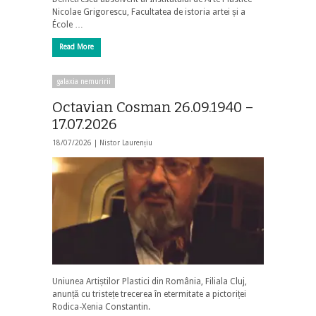
Nicolae Grigorescu, Facultatea de istoria artei și a
École …
Read More
galaxia nemuririi
Octavian Cosman 26.09.1940 –
17.07.2026
18/07/2026 |
Nistor Laurențiu
Uniunea Artiștilor Plastici din România, Filiala Cluj,
anunță cu tristețe trecerea în etermitate a pictoriței
Rodica-Xenia Constantin.