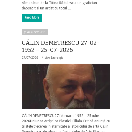
rămas bun de la Titina Rădulescu, un grafician
deosebit și un artist cu totul …
Read More
galaxia nemuririi
CĂLIN DEMETRESCU 27-02-
1952 – 25-07-2026
27/07/2026 |
Nistor Laurențiu
CĂLIN DEMETRESCU27 februarie 1952 – 25 iulie
2026Uniunea Artiștilor Plastici, Filiala Critică anunță cu
tristețe trecerea în eternitate a istoricului de artă Călin
Demetrescu absolvent al Institutului de Arte Plastice