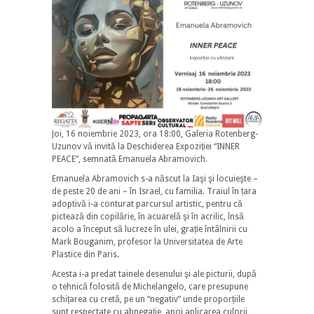
Joi, 16 noiembrie 2023, ora 18:00, Galeria Rotenberg-
Uzunov vă invită la Deschiderea Expoziției “INNER
PEACE”, semnată Emanuela Abramovich.
Emanuela Abramovich s-a născut la Iaşi şi locuieşte –
de peste 20 de ani – în Israel, cu familia. Traiul în țara
adoptivă i-a conturat parcursul artistic, pentru că
pictează din copilărie, în acuarelă şi în acrilic, însă
acolo a început să lucreze în ulei, grație întâlnirii cu
Mark Bouganim, profesor la Universitatea de Arte
Plastice din
Paris.
Acesta i-a predat tainele desenului şi ale picturii, după
o tehnică folosită de Michelangelo, care presupune
schițarea cu cretă, pe un “negativ” unde proporțiile
sunt respectate cu abnegație, apoi aplicarea culorii,