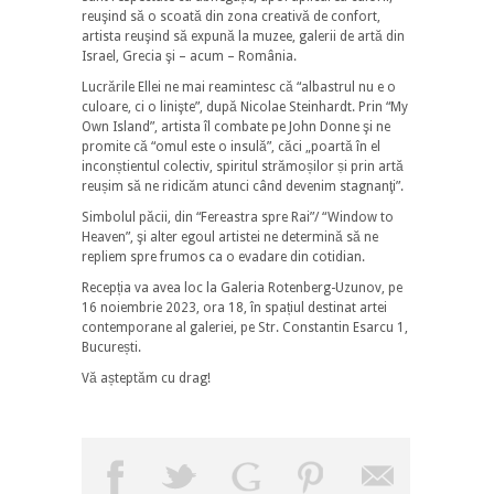
reuşind să o scoată din zona creativă de confort,
artista reuşind să expună la muzee, galerii de artă din
Israel, Grecia şi – acum – România.
Lucrările Ellei ne mai reamintesc că “albastrul nu e o
culoare, ci o linişte”, după Nicolae Steinhardt. Prin “My
Own Island”, artista îl combate pe John Donne şi ne
promite că “omul este o insulă”, căci „poartă în el
inconștientul colectiv, spiritul strămoșilor ṣi prin artă
reușim să ne ridicăm atunci când devenim stagnanţi”.
Simbolul păcii, din “Fereastra spre Rai”/ “Window to
Heaven”, şi alter egoul artistei ne determină să ne
repliem spre frumos ca o evadare din cotidian.
Recepția va avea loc la Galeria Rotenberg-Uzunov, pe
16 noiembrie 2023, ora 18, în spațiul destinat artei
contemporane al galeriei, pe Str. Constantin Esarcu 1,
București.
Vă așteptăm cu drag!