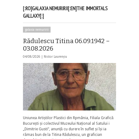
[:RO]GALAXIA NEMURIRII[:EN]THE IMMORTALS
GALLAXY[:]
galaxia nemuririi
Rădulescu Titina 06.09.1942 –
03.08.2026
04/08/2026 |
Nistor Laurențiu
Uniunea Artiștilor Plastici din Rpmânia, Filiala Grafică
București și colectivul Muzeului Național al Satului i
„Dimitrie Gusti”, anunță cu durere în suflet și își ia
rămas bun de la Titina Rădulescu, un grafician