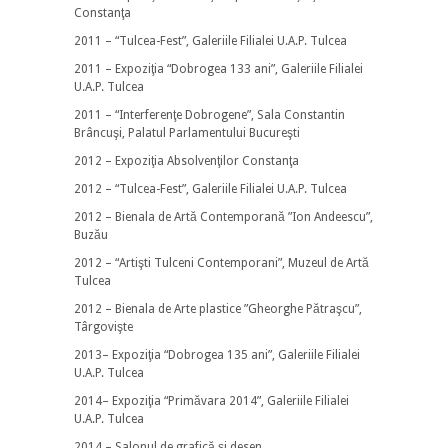
Constanţa
2011 – “Tulcea-Fest”, Galeriile Filialei U.A.P. Tulcea
2011 – Expoziţia “Dobrogea 133 ani”, Galeriile Filialei
U.A.P. Tulcea
2011 – “Interferenţe Dobrogene”, Sala Constantin
Brâncuşi, Palatul Parlamentului Bucureşti
2012 – Expoziţia Absolvenţilor Constanţa
2012 – “Tulcea-Fest”, Galeriile Filialei U.A.P. Tulcea
2012 – Bienala de Artă Contemporană ”Ion Andeescu”,
Buzău
2012 – “Artişti Tulceni Contemporani”, Muzeul de Artă
Tulcea
2012 – Bienala de Arte plastice ”Gheorghe Pătraşcu”,
Târgovişte
2013– Expoziţia “Dobrogea 135 ani”, Galeriile Filialei
U.A.P. Tulcea
2014– Expoziţia “Primăvara 2014”, Galeriile Filialei
U.A.P. Tulcea
2014 – Salonul de grafică şi desen