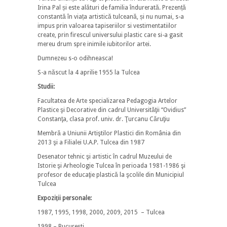
Irina Pal și este alături de familia îndurerată. Prezență
constantă în viața artistică tulceană, și nu numai, s-a
impus prin valoarea tapiseriilor si vestimentatiilor
create, prin firescul universului plastic care si-a gasit
mereu drum spre inimile iubitorilor artei.
Dumnezeu s-o odihneasca!
S-a născut la 4 aprilie 1955 la Tulcea
Studii:
Facultatea de Arte specializarea Pedagogia Artelor
Plastice şi Decorative din cadrul Universităţii “Ovidius”
Constanţa, clasa prof. univ. dr. Ţurcanu Căruţiu
Membră a Uniunii Artiştilor Plastici din România din
2013 şi a Filialei U.A.P. Tulcea din 1987
Desenator tehnic şi artistic în cadrul Muzeului de
Istorie şi Arheologie Tulcea în perioada 1981-1986 şi
profesor de educaţie plastică la şcolile din Municipiul
Tulcea
Expoziţii
personale:
1987, 1995, 1998, 2000, 2009, 2015 – Tulcea
1998 – Bucureşti