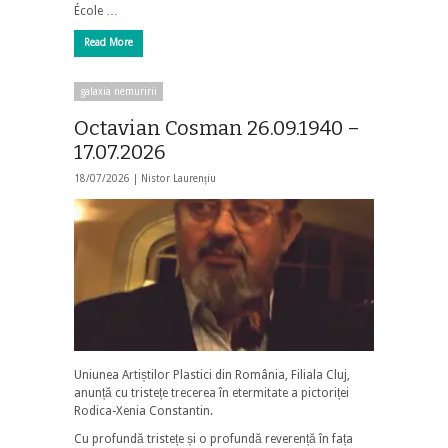
École …
Read More
galaxia nemuririi
Octavian Cosman 26.09.1940 –
17.07.2026
18/07/2026 |
Nistor Laurențiu
Uniunea Artiștilor Plastici din România, Filiala Cluj,
anunță cu tristețe trecerea în etermitate a pictoriței
Rodica-Xenia Constantin.
Cu profundă tristețe și o profundă reverență în fața