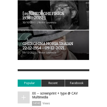
[:ro]GHEORGHE FIRICĂ
1938 – 2015[:]
30/10/2015 | Nistor Laurențiu
GHERGHINA HORIA TRAIAN
22-12-1954 – 09-12-2021...
09/12/2021 | Nistor Laurențiu
Popular
Recent
Facebook
XX ─ screenprint + type @ CAV
Multimedia
Views
14743