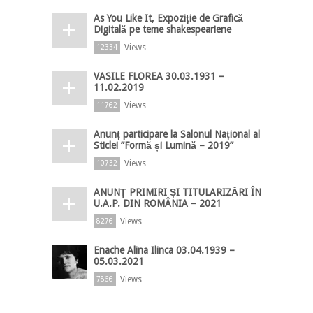
As You Like It, Expoziție de Grafică
Digitală pe teme shakespeariene
Views
12334
VASILE FLOREA 30.03.1931 –
11.02.2019
Views
11762
Anunț participare la Salonul Național al
Sticlei ”Formă și Lumină – 2019”
Views
10732
ANUNȚ PRIMIRI ȘI TITULARIZĂRI ÎN
U.A.P. DIN ROMÂNIA – 2021
Views
8276
Enache Alina Ilinca 03.04.1939 –
05.03.2021
Views
7866