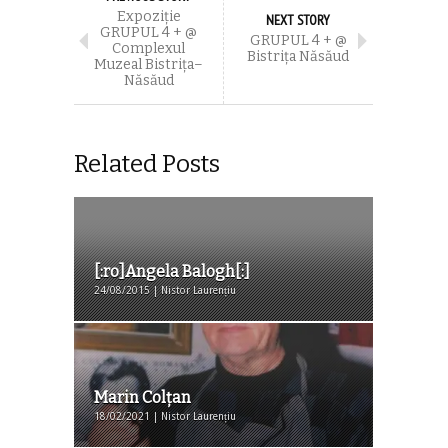
Expoziție
NEXT STORY
GRUPUL 4 + @
GRUPUL 4 + @
Complexul
Bistrița Năsăud
Muzeal Bistrița–
Năsăud
Related Posts
[:ro]Angela Balogh[:]
24/08/2015 | Nistor Laurențiu
Marin Colțan
18/02/2021 | Nistor Laurențiu