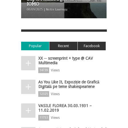
IOMO
08/09/2025 | Nistor Laurențiu
Popular
Recent
Facebook
XX ─ screenprint + type @ CAV
Multimedia
Views
14739
As You Like It, Expoziție de Grafică
Digitală pe teme shakespeariene
Views
12325
VASILE FLOREA 30.03.1931 –
11.02.2019
Views
11753