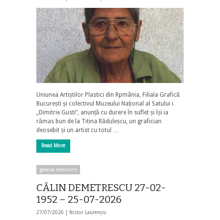
Uniunea Artiștilor Plastici din Rpmânia, Filiala Grafică
București și colectivul Muzeului Național al Satului i
„Dimitrie Gusti”, anunță cu durere în suflet și își ia
rămas bun de la Titina Rădulescu, un grafician
deosebit și un artist cu totul …
Read More
galaxia nemuririi
CĂLIN DEMETRESCU 27-02-
1952 – 25-07-2026
27/07/2026 |
Nistor Laurențiu