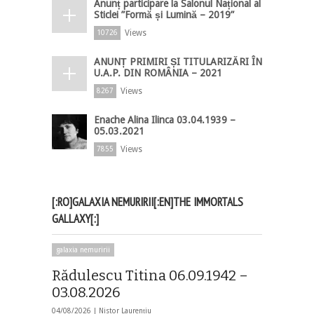
Anunț participare la Salonul Național al
Sticlei ”Formă și Lumină – 2019”
Views
10726
ANUNȚ PRIMIRI ȘI TITULARIZĂRI ÎN
U.A.P. DIN ROMÂNIA – 2021
Views
8267
Enache Alina Ilinca 03.04.1939 –
05.03.2021
Views
7855
[:RO]GALAXIA NEMURIRII[:EN]THE IMMORTALS
GALLAXY[:]
galaxia nemuririi
Rădulescu Titina 06.09.1942 –
03.08.2026
04/08/2026 |
Nistor Laurențiu