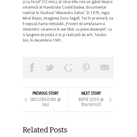
și cu focul” (12 min.), al cărui titlu reia un gând despre
ceramică al maestrului Costel Badea, documentar
realizat în Studioul “Alexandru Sahia”, în 1978, regia
Mirel Ilieșiu, imaginea Doru Segall. Tot în premieră, va
fi expusă harta intitulată „Proiect de amplasare a
obiectelor ceramice în aer liber cu piese desenate”, cu
o lungime de peste 2 m şi realizată de arh. Teodor
Ion, în decembrie 1981.
PREVIOUS STORY
NEXT STORY
INCURSIUNI @
BIPB 2019 @
Iași
București
Related Posts