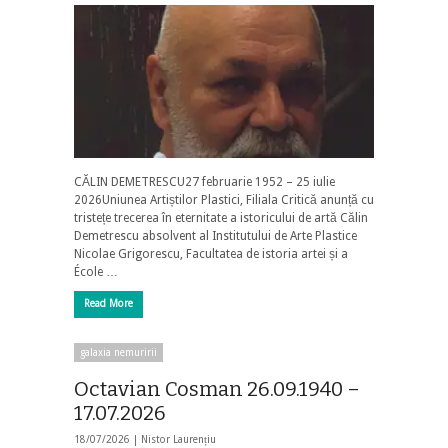
CĂLIN DEMETRESCU27 februarie 1952 – 25 iulie
2026Uniunea Artiștilor Plastici, Filiala Critică anunță cu
tristețe trecerea în eternitate a istoricului de artă Călin
Demetrescu absolvent al Institutului de Arte Plastice
Nicolae Grigorescu, Facultatea de istoria artei și a
École …
Read More
galaxia nemuririi
Octavian Cosman 26.09.1940 –
17.07.2026
18/07/2026 |
Nistor Laurențiu