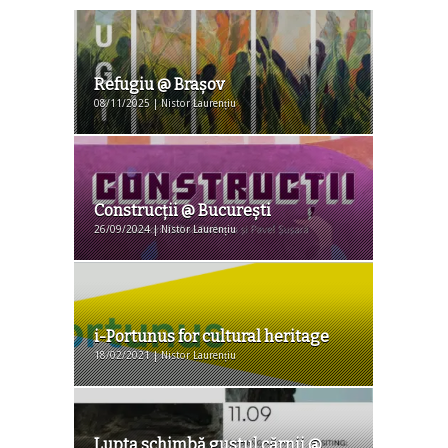
Refugiu @ Braşov
08/11/2025 | Nistor Laurențiu
Construcții @ Bucureşti
26/09/2024 | Nistor Laurențiu
i-Portunus for cultural heritage
18/02/2021 | Nistor Laurențiu
Lupta schimbă gustul cărnii @