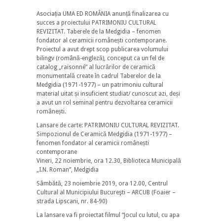
Asociația UMA ED ROMÂNIA anunță finalizarea cu
succes a proiectului PATRIMONIU CULTURAL
REVIZITAT. Taberele de la Medgidia – fenomen
fondator al ceramicii românești contemporane.
Proiectul a avut drept scop publicarea volumului
bilingv (română-engleză), conceput ca un fel de
catalog „raisonné” al lucrărilor de ceramică
monumentală create în cadrul Taberelor de la
Medgidia (1971-1977) – un patrimoniu cultural
material uitat și insuficient studiat/ cunoscut azi, deși
a avut un rol seminal pentru dezvoltarea ceramicii
românești.
Lansare de carte: PATRIMONIU CULTURAL REVIZITAT.
Simpozionul de Ceramică Medgidia (1971-1977) –
fenomen fondator al ceramicii românești
contemporane
Vineri, 22 noiembrie, ora 12.30, Biblioteca Municipală
„I.N. Roman”, Medgidia
Sâmbătă, 23 noiembrie 2019, ora 12.00, Centrul
Cultural al Municipiului Bucureşti – ARCUB (Foaier –
strada Lipscani, nr. 84-90)
La lansare va fi proiectat filmul “Jocul cu lutul, cu apa