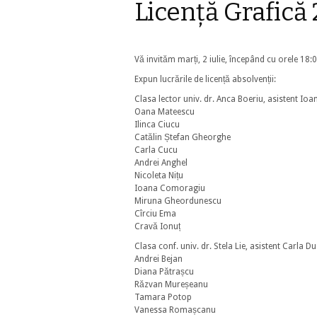
Licență Grafic
Vă invităm marți, 2 iulie, începând cu orele 18:0
Expun lucrările de licență absolvenții:
Clasa lector univ. dr. Anca Boeriu, asistent Io
Oana Mateescu
Ilinca Ciucu
Catălin Ștefan Gheorghe
Carla Cucu
Andrei Anghel
Nicoleta Nițu
Ioana Comoragiu
Miruna Gheordunescu
Cîrciu Ema
Cravă Ionuț
Clasa conf. univ. dr. Stela Lie, asistent Carla D
Andrei Bejan
Diana Pătrașcu
Răzvan Mureșeanu
Tamara Potop
Vanessa Romașcanu