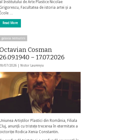
al Institutului de Arte Plastice Nicolae
Grigorescu, Facultatea de istoria artei și a
École …
Read More
galaxia nemuririi
Octavian Cosman
26.09.1940 – 17.07.2026
18/07/2026 |
Nistor Laurențiu
Uniunea Artiștilor Plastici din România, Filiala
Cluj, anunță cu tristețe trecerea în etermitate a
pictoriței Rodica-Xenia Constantin.