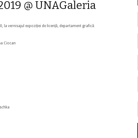
ă 2019 @ UNAGaleria
0, la vernisajul expoziției de licență, departament grafică
ana Ciocan
uschka