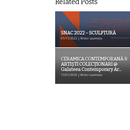
Related Posts
SNAC 2022 – SCULPTURĂ
01/11/2022 | Nistor Laurențiu
CERAMICA CONTEMPORANĂ &
ARTIȘTI COLECȚIONARI @
Galateea Contemporary Ar...
13/01/2020 | Nistor Laurențiu