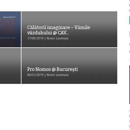
Călătorii imaginare – Vămile
văzduhului @ CAV...
17/08/2019 | Nistor Laurențiu
Pro Nomos @ București
08/01/2019 | Nistor Laurențiu