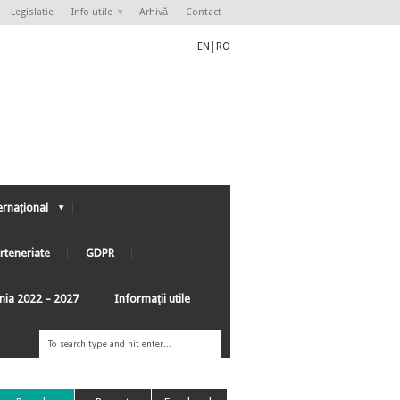
Legislatie
Info utile
Arhivă
Contact
EN
|
RO
ernațional
rteneriate
GDPR
ânia 2022 – 2027
Informaţii utile