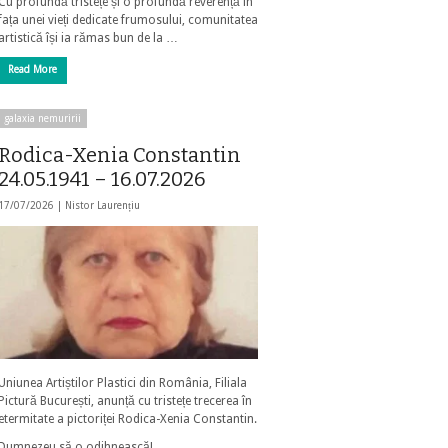
Cu profundă tristețe și o profundă reverență în
fața unei vieți dedicate frumosului, comunitatea
artistică își ia rămas bun de la …
Read More
galaxia nemuririi
Rodica-Xenia Constantin
24.05.1941 – 16.07.2026
17/07/2026 |
Nistor Laurențiu
Uniunea Artiștilor Plastici din România, Filiala
Pictură București, anunță cu tristețe trecerea în
etermitate a pictoriței Rodica-Xenia Constantin.
Dumnezeu să o odihnească!