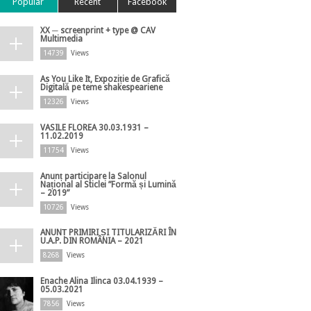
Popular
Recent
Facebook
XX ─ screenprint + type @ CAV
Multimedia
14739
Views
As You Like It, Expoziție de Grafică
Digitală pe teme shakespeariene
12326
Views
VASILE FLOREA 30.03.1931 –
11.02.2019
11754
Views
Anunț participare la Salonul
Național al Sticlei ”Formă și Lumină
– 2019”
10726
Views
ANUNȚ PRIMIRI ȘI TITULARIZĂRI ÎN
U.A.P. DIN ROMÂNIA – 2021
8268
Views
Enache Alina Ilinca 03.04.1939 –
05.03.2021
7856
Views