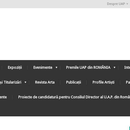
Despre UAP
Expoziții
Evenimente
Premile UAP din ROMÂNIA
Int
și Titularizări
Revista Arta
Publicații
Profile Artiști
Pa
ente
Proiecte de candidatură pentru Consiliul Director al U.A.P. din Rom