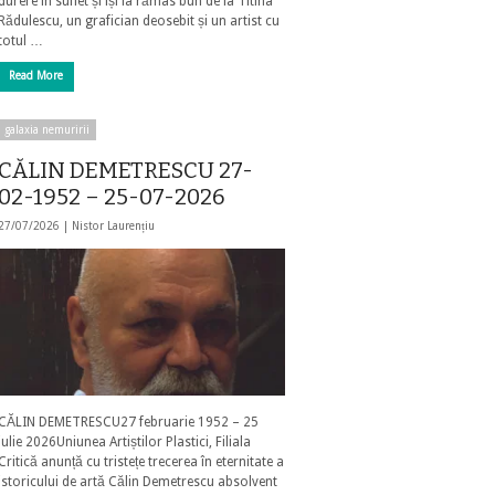
durere în suflet și își ia rămas bun de la Titina
Rădulescu, un grafician deosebit și un artist cu
totul …
Read More
galaxia nemuririi
CĂLIN DEMETRESCU 27-
02-1952 – 25-07-2026
27/07/2026 |
Nistor Laurențiu
CĂLIN DEMETRESCU27 februarie 1952 – 25
iulie 2026Uniunea Artiștilor Plastici, Filiala
Critică anunță cu tristețe trecerea în eternitate a
istoricului de artă Călin Demetrescu absolvent