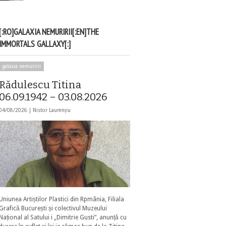
[:RO]GALAXIA NEMURIRII[:EN]THE
IMMORTALS GALLAXY[:]
galaxia nemuririi
Rădulescu Titina
06.09.1942 – 03.08.2026
04/08/2026 |
Nistor Laurențiu
Uniunea Artiștilor Plastici din Rpmânia, Filiala
Grafică București și colectivul Muzeului
Național al Satului i „Dimitrie Gusti”, anunță cu