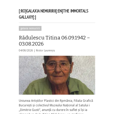
[:RO]GALAXIA NEMURIRII[:EN]THE IMMORTALS
GALLAXY[:]
galaxia nemuririi
Rădulescu Titina 06.09.1942 –
03.08.2026
04/08/2026 |
Nistor Laurențiu
Uniunea Artiștilor Plastici din Rpmânia, Filiala Grafică
București și colectivul Muzeului Național al Satului i
„Dimitrie Gusti”, anunță cu durere în suflet și își ia