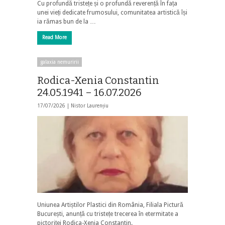
Cu profundă tristețe și o profundă reverență în fața
unei vieți dedicate frumosului, comunitatea artistică își
ia rămas bun de la …
Read More
galaxia nemuririi
Rodica-Xenia Constantin
24.05.1941 – 16.07.2026
17/07/2026 |
Nistor Laurențiu
Uniunea Artiștilor Plastici din România, Filiala Pictură
București, anunță cu tristețe trecerea în etermitate a
pictoriței Rodica-Xenia Constantin.