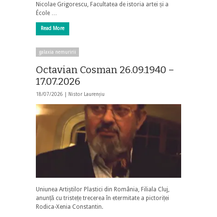
Nicolae Grigorescu, Facultatea de istoria artei și a
École …
Read More
galaxia nemuririi
Octavian Cosman 26.09.1940 –
17.07.2026
18/07/2026 |
Nistor Laurențiu
Uniunea Artiștilor Plastici din România, Filiala Cluj,
anunță cu tristețe trecerea în etermitate a pictoriței
Rodica-Xenia Constantin.