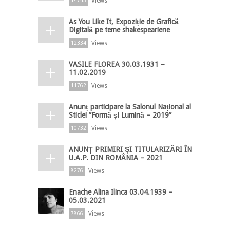
Views
14743
As You Like It, Expoziție de Grafică
Digitală pe teme shakespeariene
Views
12334
VASILE FLOREA 30.03.1931 –
11.02.2019
Views
11762
Anunț participare la Salonul Național al
Sticlei ”Formă și Lumină – 2019”
Views
10732
ANUNȚ PRIMIRI ȘI TITULARIZĂRI ÎN
U.A.P. DIN ROMÂNIA – 2021
Views
8276
Enache Alina Ilinca 03.04.1939 –
05.03.2021
Views
7866