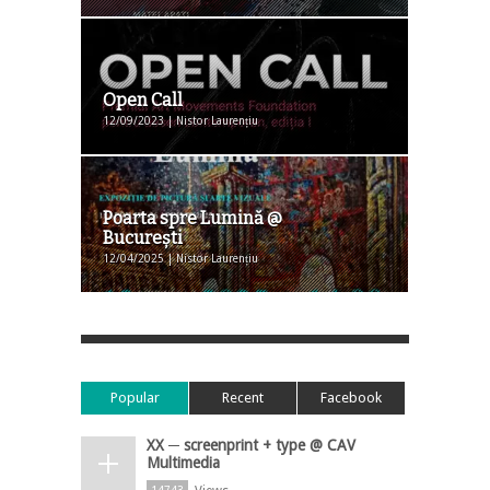
Open Call
12/09/2023 | Nistor Laurențiu
Poarta spre Lumină @
Bucureşti
12/04/2025 | Nistor Laurențiu
Popular
Recent
Facebook
XX ─ screenprint + type @ CAV
Multimedia