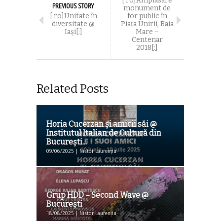
[:ro]Amplasare
PREVIOUS STORY
monument de
[:ro]Unitate în
for public în
diversitate @
Piața Unirii, Baia
Iași[:]
Mare –
Centenar
2018[:]
Related Posts
Horia Cucerzan şi amicii săi @
Institutul Italian de Cultură din
Bucureşti...
09/06/2025 | Nistor Laurențiu
Grup HDD – Second Wave @
Bucureşti
18/08/2025 | Nistor Laurențiu