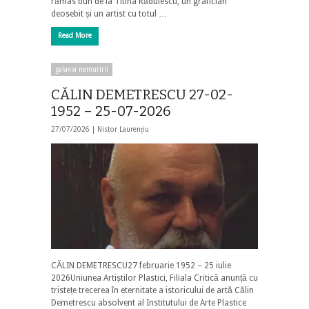
rămas bun de la Titina Rădulescu, un grafician
deosebit și un artist cu totul …
Read More
galaxia nemuririi
CĂLIN DEMETRESCU 27-02-
1952 – 25-07-2026
27/07/2026 |
Nistor Laurențiu
CĂLIN DEMETRESCU27 februarie 1952 – 25 iulie
2026Uniunea Artiștilor Plastici, Filiala Critică anunță cu
tristețe trecerea în eternitate a istoricului de artă Călin
Demetrescu absolvent al Institutului de Arte Plastice