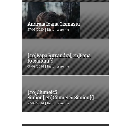
Andreia Ioana Cismasiu
27/05/2020 | Nistor Laurențiu
[:ro]Papa Ruxandra[:en]Papa
Ruxandra[:]
08/09/2014 | Nistor Laurențiu
[:ro]Ciumeică
Simion[:en]Ciumeică Simion[:]...
27/08/2014 | Nistor Laurențiu