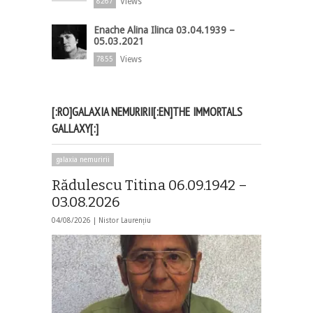
Views
8267
Enache Alina Ilinca 03.04.1939 –
05.03.2021
Views
7855
[:RO]GALAXIA NEMURIRII[:EN]THE IMMORTALS
GALLAXY[:]
galaxia nemuririi
Rădulescu Titina 06.09.1942 –
03.08.2026
04/08/2026 |
Nistor Laurențiu