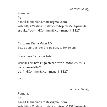
Adresa: Galați,
Romania
Tel:
e-mail:
luanadiana.matei@gmail.com
web:
https://galateni.net/forum/topic/22534-pensula-
si-dalta/?do=findComment&comment=118827
CV_Luana Diana Matei_RO
Sete de cunoastere, ulei pe panza, 60×80 cm
Prezentare Demers Artistic
website link:
https://galateni.net/forum/topic/22534-
pensula-si-dalta/?
do=findComment&comment=118827
[:en]
Adresa: Galați,
Romania
Tel:
e-mail:
luanadiana.matei@gmail.com
web:
https://galateni.net/forum/topic/22534-pensula-