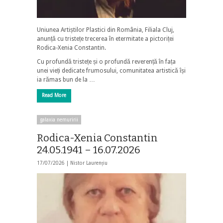
Uniunea Artiștilor Plastici din România, Filiala Cluj,
anunță cu tristețe trecerea în etermitate a pictoriței
Rodica-Xenia Constantin.
Cu profundă tristețe și o profundă reverență în fața
unei vieți dedicate frumosului, comunitatea artistică își
ia rămas bun de la …
Read More
galaxia nemuririi
Rodica-Xenia Constantin
24.05.1941 – 16.07.2026
17/07/2026 |
Nistor Laurențiu