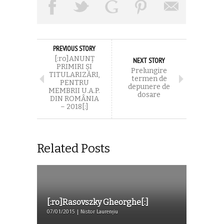
PREVIOUS STORY
[:ro]ANUNȚ
NEXT STORY
PRIMIRI ȘI
Prelungire
TITULARIZĂRI,
termen de
PENTRU
depunere de
MEMBRII U.A.P.
dosare
DIN ROMÂNIA
– 2018[:]
Related Posts
[:ro]Rasovszky Gheorghe[:]
07/01/2015 | Nistor Laurențiu