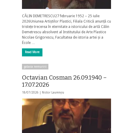
CĂLIN DEMETRESCU27 februarie 1952 – 25 iulie
2026Uniunea Artiștilor Plastici, Filiala Critică anunță cu
tristețe trecerea în eternitate a istoricului de artă Călin
Demetrescu absolvent al Institutului de Arte Plastice
Nicolae Grigorescu, Facultatea de istoria artei și a
École …
Read More
galaxia nemuririi
Octavian Cosman 26.09.1940 –
17.07.2026
18/07/2026 |
Nistor Laurențiu