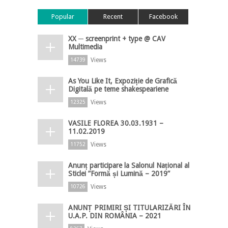
Popular
Recent
Facebook
XX ─ screenprint + type @ CAV
Multimedia
Views
14739
As You Like It, Expoziție de Grafică
Digitală pe teme shakespeariene
Views
12325
VASILE FLOREA 30.03.1931 –
11.02.2019
Views
11752
Anunț participare la Salonul Național al
Sticlei ”Formă și Lumină – 2019”
Views
10726
ANUNȚ PRIMIRI ȘI TITULARIZĂRI ÎN
U.A.P. DIN ROMÂNIA – 2021