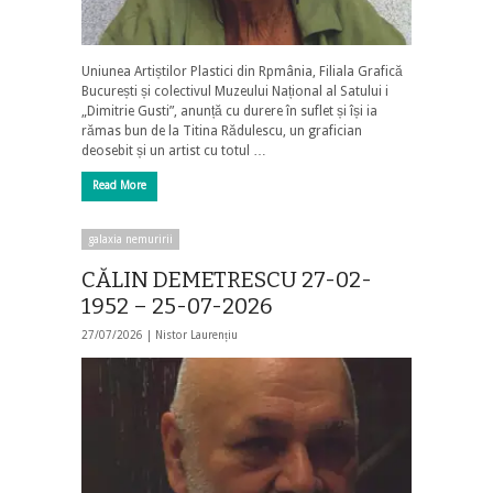
Uniunea Artiștilor Plastici din Rpmânia, Filiala Grafică
București și colectivul Muzeului Național al Satului i
„Dimitrie Gusti”, anunță cu durere în suflet și își ia
rămas bun de la Titina Rădulescu, un grafician
deosebit și un artist cu totul …
Read More
galaxia nemuririi
CĂLIN DEMETRESCU 27-02-
1952 – 25-07-2026
27/07/2026 |
Nistor Laurențiu