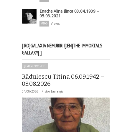
Enache Alina Ilinca 03.04.1939 –
05.03.2021
Views
7866
[:RO]GALAXIA NEMURIRII[:EN]THE IMMORTALS
GALLAXY[:]
galaxia nemuririi
Rădulescu Titina 06.09.1942 –
03.08.2026
04/08/2026 |
Nistor Laurențiu