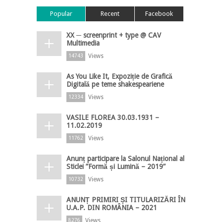
Popular
Recent
Facebook
XX ─ screenprint + type @ CAV
Multimedia
Views
14743
As You Like It, Expoziție de Grafică
Digitală pe teme shakespeariene
Views
12334
VASILE FLOREA 30.03.1931 –
11.02.2019
Views
11762
Anunț participare la Salonul Național al
Sticlei ”Formă și Lumină – 2019”
Views
10732
ANUNȚ PRIMIRI ȘI TITULARIZĂRI ÎN
U.A.P. DIN ROMÂNIA – 2021
Views
8276