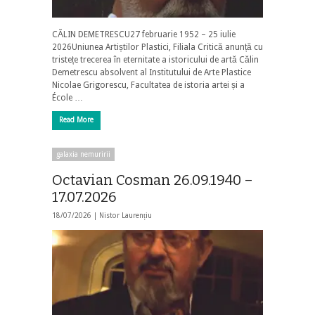
CĂLIN DEMETRESCU27 februarie 1952 – 25 iulie
2026Uniunea Artiștilor Plastici, Filiala Critică anunță cu
tristețe trecerea în eternitate a istoricului de artă Călin
Demetrescu absolvent al Institutului de Arte Plastice
Nicolae Grigorescu, Facultatea de istoria artei și a
École …
Read More
galaxia nemuririi
Octavian Cosman 26.09.1940 –
17.07.2026
18/07/2026 |
Nistor Laurențiu