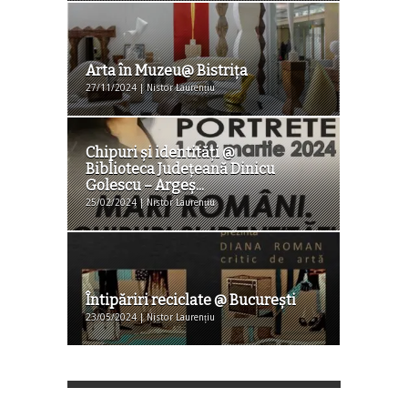
Arta în Muzeu@ Bistriţa
27/11/2024 | Nistor Laurențiu
Chipuri şi identităţi @
Biblioteca Judeţeană Dinicu
Golescu – Argeş...
25/02/2024 | Nistor Laurențiu
Întipăriri reciclate @ Bucureşti
23/05/2024 | Nistor Laurențiu