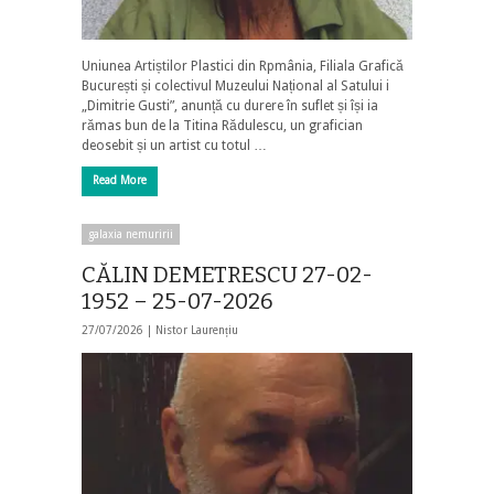
Uniunea Artiștilor Plastici din Rpmânia, Filiala Grafică
București și colectivul Muzeului Național al Satului i
„Dimitrie Gusti”, anunță cu durere în suflet și își ia
rămas bun de la Titina Rădulescu, un grafician
deosebit și un artist cu totul …
Read More
galaxia nemuririi
CĂLIN DEMETRESCU 27-02-
1952 – 25-07-2026
27/07/2026 |
Nistor Laurențiu