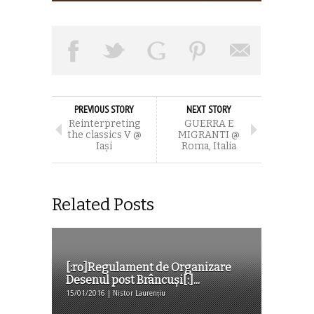
PREVIOUS STORY
NEXT STORY
Reinterpreting
GUERRA E
the classics V @
MIGRANTI @
Iași
Roma, Italia
Related Posts
[:ro]Regulament de Organizare
Desenul post Brâncuși[:]...
15/01/2016 | Nistor Laurențiu