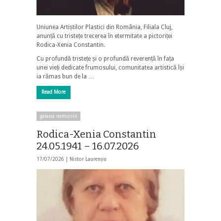
Uniunea Artiștilor Plastici din România, Filiala Cluj,
anunță cu tristețe trecerea în etermitate a pictoriței
Rodica-Xenia Constantin.
Cu profundă tristețe și o profundă reverență în fața
unei vieți dedicate frumosului, comunitatea artistică își
ia rămas bun de la …
Read More
galaxia nemuririi
Rodica-Xenia Constantin
24.05.1941 – 16.07.2026
17/07/2026 |
Nistor Laurențiu