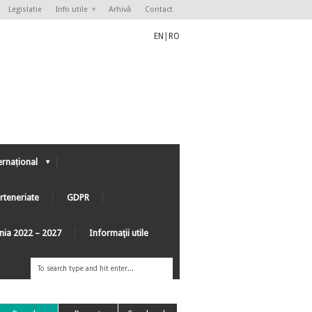
Legislatie
Info utile
Arhivă
Contact
EN
|
RO
ernațional
rteneriate
GDPR
ânia 2022 – 2027
Informaţii utile