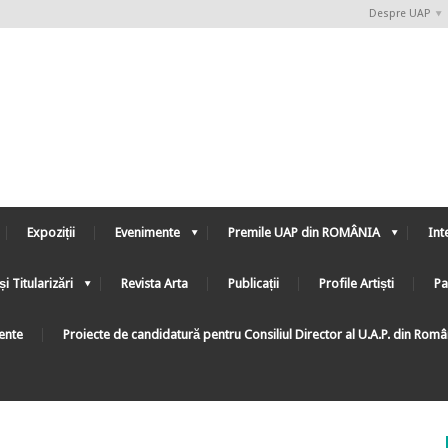
Despre UAP
Expoziții
Evenimente
Premile UAP din ROMÂNIA
Int
și Titularizări
Revista Arta
Publicații
Profile Artiști
Pa
ente
Proiecte de candidatură pentru Consiliul Director al U.A.P. din Rom