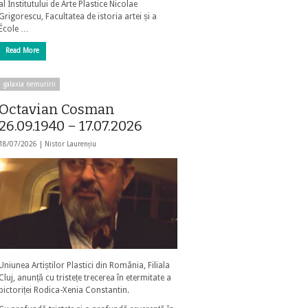
al Institutului de Arte Plastice Nicolae
Grigorescu, Facultatea de istoria artei și a
École …
Read More
galaxia nemuririi
Octavian Cosman
26.09.1940 – 17.07.2026
18/07/2026 |
Nistor Laurențiu
Uniunea Artiștilor Plastici din România, Filiala
Cluj, anunță cu tristețe trecerea în etermitate a
pictoriței Rodica-Xenia Constantin.