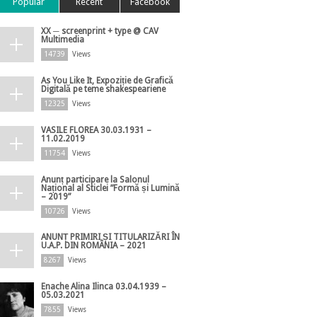
Popular
Recent
Facebook
XX ─ screenprint + type @ CAV
Multimedia
14739
Views
As You Like It, Expoziție de Grafică
Digitală pe teme shakespeariene
12325
Views
VASILE FLOREA 30.03.1931 –
11.02.2019
11754
Views
Anunț participare la Salonul
Național al Sticlei ”Formă și Lumină
– 2019”
10726
Views
ANUNȚ PRIMIRI ȘI TITULARIZĂRI ÎN
U.A.P. DIN ROMÂNIA – 2021
8267
Views
Enache Alina Ilinca 03.04.1939 –
05.03.2021
7855
Views