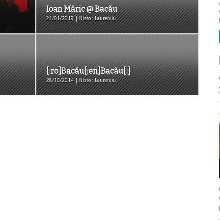
Ioan Măric @ Bacău
21/01/2019 | Nistor Laurențiu
[:ro]Bacău[:en]Bacău[:]
28/10/2014 | Nistor Laurențiu