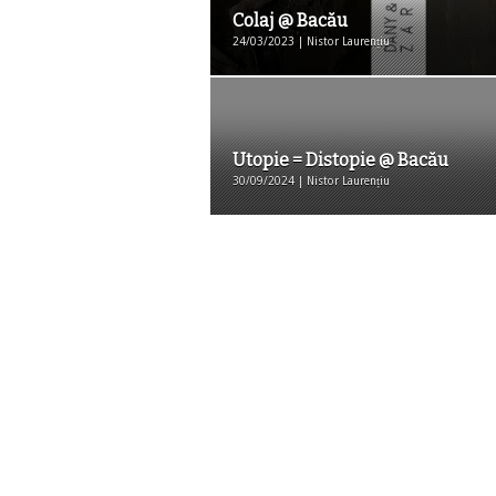
Colaj @ Bacău
24/03/2023 | Nistor Laurențiu
Utopie = Distopie @ Bacău
30/09/2024 | Nistor Laurențiu