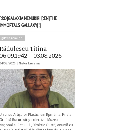
[:RO]GALAXIA NEMURIRII[:EN]THE
IMMORTALS GALLAXY[:]
galaxia nemuririi
Rădulescu Titina
06.09.1942 – 03.08.2026
04/08/2026 |
Nistor Laurențiu
Uniunea Artiștilor Plastici din Rpmânia, Filiala
Grafică București și colectivul Muzeului
Național al Satului i „Dimitrie Gusti”, anunță cu