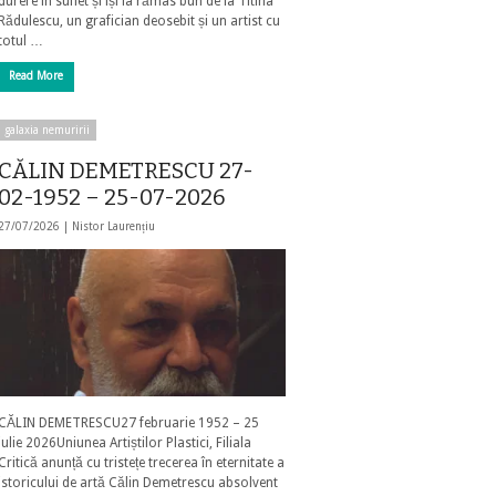
durere în suflet și își ia rămas bun de la Titina
Rădulescu, un grafician deosebit și un artist cu
totul …
Read More
galaxia nemuririi
CĂLIN DEMETRESCU 27-
02-1952 – 25-07-2026
27/07/2026 |
Nistor Laurențiu
CĂLIN DEMETRESCU27 februarie 1952 – 25
iulie 2026Uniunea Artiștilor Plastici, Filiala
Critică anunță cu tristețe trecerea în eternitate a
istoricului de artă Călin Demetrescu absolvent