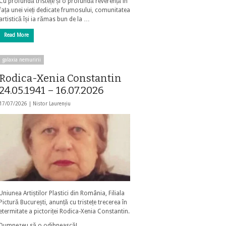
Cu profundă tristețe și o profundă reverență în
fața unei vieți dedicate frumosului, comunitatea
artistică își ia rămas bun de la …
Read More
galaxia nemuririi
Rodica-Xenia Constantin
24.05.1941 – 16.07.2026
17/07/2026 |
Nistor Laurențiu
Uniunea Artiștilor Plastici din România, Filiala
Pictură București, anunță cu tristețe trecerea în
etermitate a pictoriței Rodica-Xenia Constantin.
Dumnezeu să o odihnească!