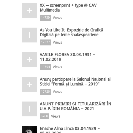
XX ─ screenprint + type @ CAV
Multimedia
Views
14739
As You Like It, Expoziție de Grafică
Digitală pe teme shakespeariene
Views
12327
VASILE FLOREA 30.03.1931 –
11.02.2019
Views
11754
Anunț participare la Salonul Național al
Sticlei ”Formă și Lumină – 2019”
Views
10726
ANUNȚ PRIMIRI ȘI TITULARIZĂRI ÎN
U.A.P. DIN ROMÂNIA – 2021
Views
8268
Enache Alina Ilinca 03.04.1939 –