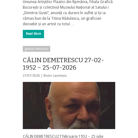
Uniunea Artiștilor Plastici din Rpmânia, Filiala Grafică
București și colectivul Muzeului Național al Satului i
„Dimitrie Gusti”, anunță cu durere în suflet și își ia
rămas bun de la Titina Rădulescu, un grafician
deosebit și un artist cu totul …
Read More
galaxia nemuririi
CĂLIN DEMETRESCU 27-02-
1952 – 25-07-2026
27/07/2026 |
Nistor Laurențiu
CĂLIN DEMETRESCU27 februarie 1952 – 25 iulie