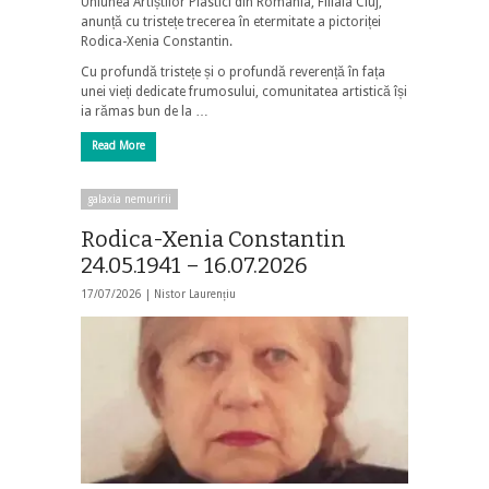
Uniunea Artiștilor Plastici din România, Filiala Cluj,
anunță cu tristețe trecerea în etermitate a pictoriței
Rodica-Xenia Constantin.
Cu profundă tristețe și o profundă reverență în fața
unei vieți dedicate frumosului, comunitatea artistică își
ia rămas bun de la …
Read More
galaxia nemuririi
Rodica-Xenia Constantin
24.05.1941 – 16.07.2026
17/07/2026 |
Nistor Laurențiu