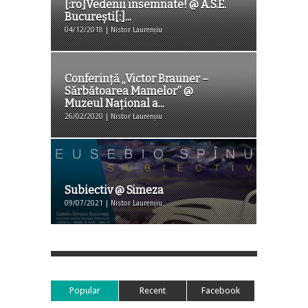
[:ro]Vedenii însemnate! @ A.S.E.
București[:]...
04/12/2018 | Nistor Laurențiu
Conferință „Victor Brauner –
Sărbătoarea Mamelor” @
Muzeul Național a...
26/02/2020 | Nistor Laurențiu
Subiectiv @ Simeza
09/07/2021 | Nistor Laurențiu
Popular
Recent
Facebook