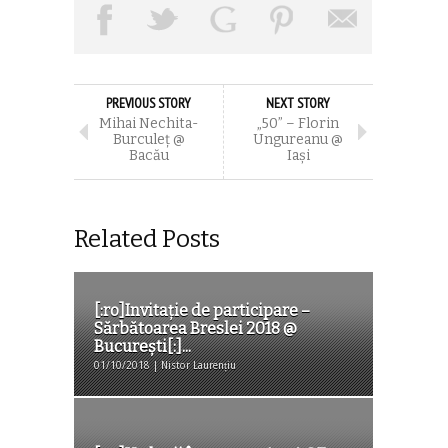
PREVIOUS STORY
NEXT STORY
Mihai Nechita-
„50” – Florin
Burculeț @
Ungureanu @
Bacău
Iași
Related Posts
[:ro]Invitaţie de participare –
Sărbătoarea Breslei 2018 @
București[:]...
01/10/2018 | Nistor Laurențiu