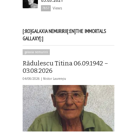
05.03.2021
Views
7857
[:RO]GALAXIA NEMURIRII[:EN]THE IMMORTALS
GALLAXY[:]
galaxia nemuririi
Rădulescu Titina 06.09.1942 –
03.08.2026
04/08/2026 |
Nistor Laurențiu