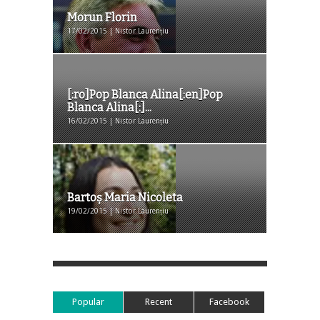
Morun Florin
17/02/2015 | Nistor Laurențiu
[:ro]Pop Blanca Alina[:en]Pop
Blanca Alina[:]...
16/02/2015 | Nistor Laurențiu
Bartoş Maria Nicoleta
19/02/2015 | Nistor Laurențiu
Popular
Recent
Facebook