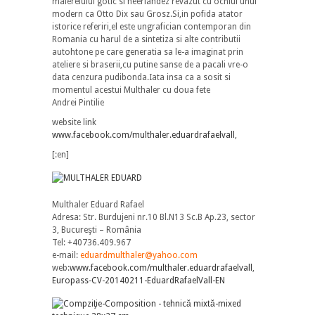
malereiului gotic si neerlandez revazut cu ochiul unui
modern ca Otto Dix sau Grosz.Si,in pofida atator
istorice referiri,el este ungrafician contemporan din
Romania cu harul de a sintetiza si alte contributii
autohtone pe care generatia sa le-a imaginat prin
ateliere si braserii,cu putine sanse de a pacali vre-o
data cenzura pudibonda.Iata insa ca a sosit si
momentul acestui Multhaler cu doua fete
Andrei Pintilie
website link
www.facebook.com/multhaler.eduardrafaelvall
,
[:en]
Multhaler Eduard Rafael
Adresa: Str. Burdujeni nr.10 Bl.N13 Sc.B Ap.23, sector
3, Bucureşti – România
Tel: +40736.409.967
e-mail:
eduardmulthaler@yahoo.com
web:
www.facebook.com/multhaler.eduardrafaelvall
,
Europass-CV-20140211-EduardRafaelVall-EN