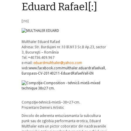
Eduard Rafael[:]
[:ro]
Multhaler Eduard Rafael
Adresa: Str. Burdujeni nr.10 Bl.N13 Sc.B Ap.23, sector
3, Bucureşti – România
Tel: +40736.409.967
e-mail:
eduardmulthaler@yahoo.com
web:
www.facebook.com/multhaler.eduardrafaelvall
,
Europass-CV-20140211-EduardRafaelVall-EN
Compziţie-tehnică-mixtă–38×27-cm.
Prezentare Demers Artistic
Dincolo de aderenta entuziasmanta la subcultura
punk sau de zglobia performanta erotica, Eduard
Multhaler este un pictor coborator din nazdravaniile