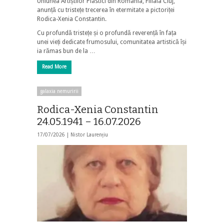
Uniunea Artiștilor Plastici din România, Filiala Cluj,
anunță cu tristețe trecerea în etermitate a pictoriței
Rodica-Xenia Constantin.
Cu profundă tristețe și o profundă reverență în fața
unei vieți dedicate frumosului, comunitatea artistică își
ia rămas bun de la …
Read More
galaxia nemuririi
Rodica-Xenia Constantin
24.05.1941 – 16.07.2026
17/07/2026 |
Nistor Laurențiu