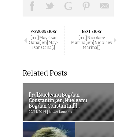
PREVIOUS STORY
NEXT STORY
[:ro]May-Isar
[:ro]Nicolaev
Oana[:en]May-
Marina[:en]Nicolaev
Isar Oana[:]
Marina[:]
Related Posts
[:ro]Nueleanu Bogdan
Constantin[:en]Nueleanu
Bogdan Constantin[:]...
20/11/2014 | Nistor Laurențiu