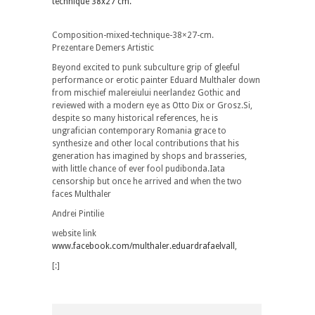
Composition-mixed-technique-38×27-cm.
Prezentare Demers Artistic
Beyond excited to punk subculture grip of gleeful
performance or erotic painter Eduard Multhaler down
from mischief malereiului neerlandez Gothic and
reviewed with a modern eye as Otto Dix or Grosz.Si,
despite so many historical references, he is
ungrafician contemporary Romania grace to
synthesize and other local contributions that his
generation has imagined by shops and brasseries,
with little chance of ever fool pudibonda.Iata
censorship but once he arrived and when the two
faces Multhaler
Andrei Pintilie
website link
www.facebook.com/multhaler.eduardrafaelvall
,
[:]