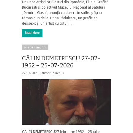
Uniunea Artiștilor Plastici din Rpmânia, Filiala Grafică
București și colectivul Muzeului Național al Satului i
„Dimitrie Gusti”, anunță cu durere în suflet și își ia
rămas bun de la Titina Rădulescu, un grafician
deosebit și un artist cu totul …
Read More
galaxia nemuririi
CĂLIN DEMETRESCU 27-02-
1952 – 25-07-2026
27/07/2026 |
Nistor Laurențiu
CĂLIN DEMETRESCU27 februarie 1952 – 25 iulie