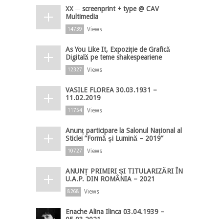
XX ─ screenprint + type @ CAV
Multimedia
Views
14739
As You Like It, Expoziție de Grafică
Digitală pe teme shakespeariene
Views
12327
VASILE FLOREA 30.03.1931 –
11.02.2019
Views
11754
Anunț participare la Salonul Național al
Sticlei ”Formă și Lumină – 2019”
Views
10727
ANUNȚ PRIMIRI ȘI TITULARIZĂRI ÎN
U.A.P. DIN ROMÂNIA – 2021
Views
8268
Enache Alina Ilinca 03.04.1939 –