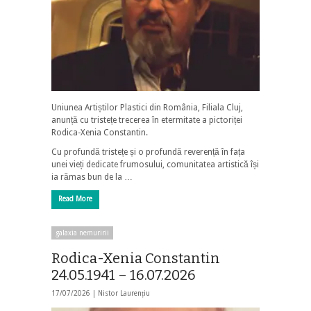
Uniunea Artiștilor Plastici din România, Filiala Cluj,
anunță cu tristețe trecerea în etermitate a pictoriței
Rodica-Xenia Constantin.
Cu profundă tristețe și o profundă reverență în fața
unei vieți dedicate frumosului, comunitatea artistică își
ia rămas bun de la …
Read More
galaxia nemuririi
Rodica-Xenia Constantin
24.05.1941 – 16.07.2026
17/07/2026 |
Nistor Laurențiu