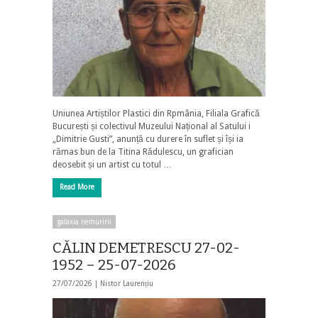
Uniunea Artiștilor Plastici din Rpmânia, Filiala Grafică
București și colectivul Muzeului Național al Satului i
„Dimitrie Gusti”, anunță cu durere în suflet și își ia
rămas bun de la Titina Rădulescu, un grafician
deosebit și un artist cu totul …
Read More
galaxia nemuririi
CĂLIN DEMETRESCU 27-02-
1952 – 25-07-2026
27/07/2026 |
Nistor Laurențiu