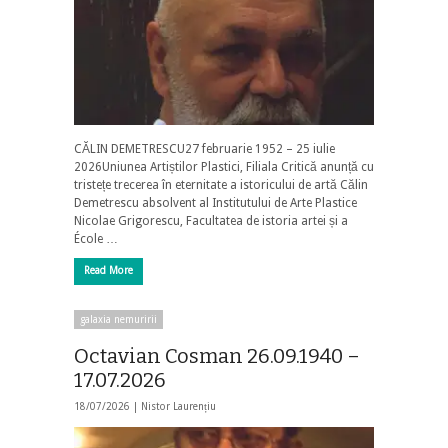
CĂLIN DEMETRESCU27 februarie 1952 – 25 iulie
2026Uniunea Artiștilor Plastici, Filiala Critică anunță cu
tristețe trecerea în eternitate a istoricului de artă Călin
Demetrescu absolvent al Institutului de Arte Plastice
Nicolae Grigorescu, Facultatea de istoria artei și a
École …
Read More
galaxia nemuririi
Octavian Cosman 26.09.1940 –
17.07.2026
18/07/2026 |
Nistor Laurențiu