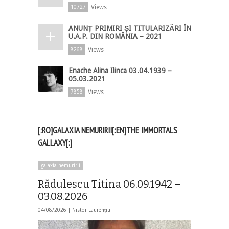
Views
10727
ANUNȚ PRIMIRI ȘI TITULARIZĂRI ÎN
U.A.P. DIN ROMÂNIA – 2021
Views
8268
Enache Alina Ilinca 03.04.1939 –
05.03.2021
Views
7858
[:RO]GALAXIA NEMURIRII[:EN]THE IMMORTALS
GALLAXY[:]
galaxia nemuririi
Rădulescu Titina 06.09.1942 –
03.08.2026
04/08/2026 |
Nistor Laurențiu