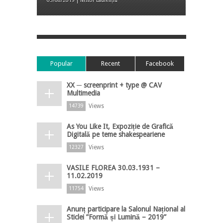
05/08/2019 | Nistor Laurențiu
Popular
Recent
Facebook
XX ─ screenprint + type @ CAV
Multimedia
Views
14739
As You Like It, Expoziție de Grafică
Digitală pe teme shakespeariene
Views
12327
VASILE FLOREA 30.03.1931 –
11.02.2019
Views
11754
Anunț participare la Salonul Național al
Sticlei ”Formă și Lumină – 2019”