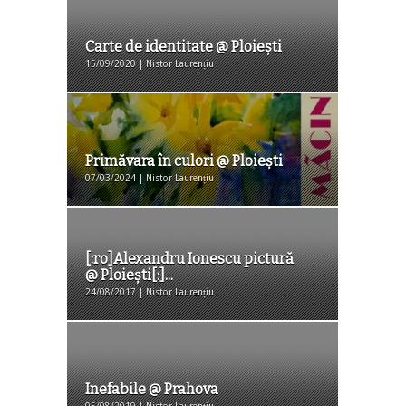
Carte de identitate @ Ploiești
15/09/2020 | Nistor Laurențiu
Primăvara în culori @ Ploieşti
07/03/2024 | Nistor Laurențiu
[:ro]Alexandru Ionescu pictură
@ Ploiești[:]...
24/08/2017 | Nistor Laurențiu
Inefabile @ Prahova