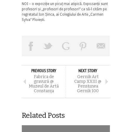
NOI – o expoziție un picuț mai atipică. Expozanții sunt
profesori și „profesori de profesori” ca să-l cităm pe
regretatul Ion Șinca, ai Colegiului de Arte „Carmen
Sylva” Ploiești.
PREVIOUS STORY
NEXT STORY
Fabrica de
Gernik Art
gravură @
Camp XXIII @
Muzeul de Artă
Pensiunea
Constanţa
Gernik 100
Related Posts