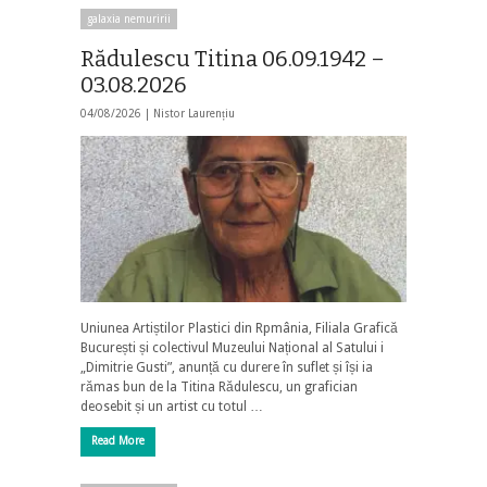
galaxia nemuririi
Rădulescu Titina 06.09.1942 –
03.08.2026
04/08/2026 |
Nistor Laurențiu
Uniunea Artiștilor Plastici din Rpmânia, Filiala Grafică
București și colectivul Muzeului Național al Satului i
„Dimitrie Gusti”, anunță cu durere în suflet și își ia
rămas bun de la Titina Rădulescu, un grafician
deosebit și un artist cu totul …
Read More