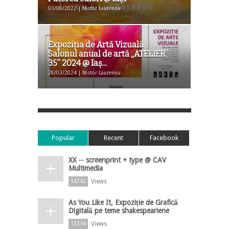
03/08/2022 | Nistor Laurențiu
Expoziția de Artă Vizuală
Salonul anual de artă „ATELIER
35” 2024 @ Iaş...
28/03/2024 | Nistor Laurențiu
Popular
Recent
Facebook
XX ─ screenprint + type @ CAV
Multimedia
Views
14742
As You Like It, Expoziție de Grafică
Digitală pe teme shakespeariene
Views
12334