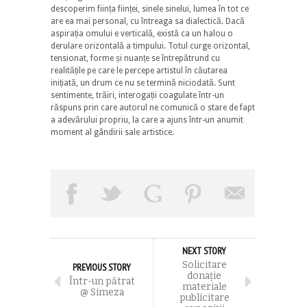
descoperim ființa ființei, sinele sinelui, lumea în tot ce
are ea mai personal, cu întreaga sa dialectică. Dacă
aspirația omului e verticală, există ca un halou o
derulare orizontală a timpului. Totul curge orizontal,
tensionat, forme și nuanțe se întrepătrund cu
realitățile pe care le percepe artistul în căutarea
inițiată, un drum ce nu se termină niciodată. Sunt
sentimente, trăiri, interogații coagulate într-un
răspuns prin care autorul ne comunică o stare de fapt
a adevărului propriu, la care a ajuns într-un anumit
moment al gândirii sale artistice.
NEXT STORY
Solicitare
PREVIOUS STORY
donaţie
Într-un pătrat
materiale
@ Simeza
publicitare