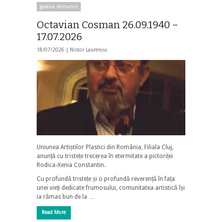
galaxia nemuririi
Octavian Cosman 26.09.1940 –
17.07.2026
18/07/2026 |
Nistor Laurențiu
Uniunea Artiștilor Plastici din România, Filiala Cluj,
anunță cu tristețe trecerea în etermitate a pictoriței
Rodica-Xenia Constantin.
Cu profundă tristețe și o profundă reverență în fața
unei vieți dedicate frumosului, comunitatea artistică își
ia rămas bun de la …
Read More