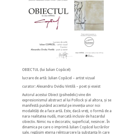
OBIECTUL (lui Iulian Copăcel)
lucrare de artă: Iulian Copăcel – artist vizual
curator: Alexandru Ovidiu Vintilă – poet și eseist
Autorul acestui Obiect (psihedelic) vine din
expresionismul abstract al lui Pollock și al altora, și se
manifestă punând accentul pe invenția unor noi
modalități de a face artă. Este, dacă vreți, o formă de a
nara realitatea nudă, marcată inclusiv de hazardul
obiectiv. Nimic nu e decorativ, superficial, nesincer. În
dinamica pe care o imprimă Iulian Copăcel lucrărilor
sale, regăsim eterna reîntoarcere la substanța în care