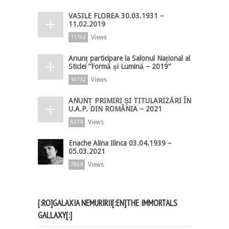
VASILE FLOREA 30.03.1931 –
11.02.2019
Views
11762
Anunț participare la Salonul Național al
Sticlei ”Formă și Lumină – 2019”
Views
10732
ANUNȚ PRIMIRI ȘI TITULARIZĂRI ÎN
U.A.P. DIN ROMÂNIA – 2021
Views
8274
Enache Alina Ilinca 03.04.1939 –
05.03.2021
Views
7864
[:RO]GALAXIA NEMURIRII[:EN]THE IMMORTALS
GALLAXY[:]