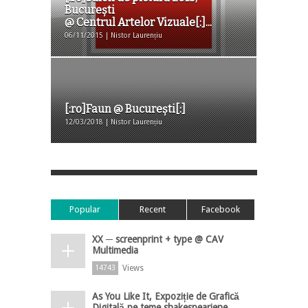
București
@ Centrul Artelor Vizuale[:]...
06/11/2015 | Nistor Laurențiu
[:ro]Faun @ București[:]
12/03/2018 | Nistor Laurențiu
Popular
Recent
Facebook
XX ─ screenprint + type @ CAV
Multimedia
Views
14743
As You Like It, Expoziție de Grafică
Digitală pe teme shakespeariene