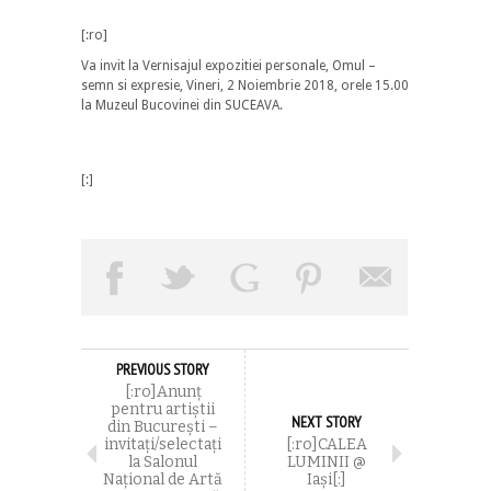
[:ro]
Va invit la Vernisajul expozitiei personale, Omul –
semn si expresie, Vineri, 2 Noiembrie 2018, orele 15.00
la Muzeul Bucovinei din SUCEAVA.
[:]
PREVIOUS STORY
[:ro]Anunț
pentru artiștii
NEXT STORY
din București –
invitați/selectați
[:ro]CALEA
la Salonul
LUMINII @
Național de Artă
Iași[:]