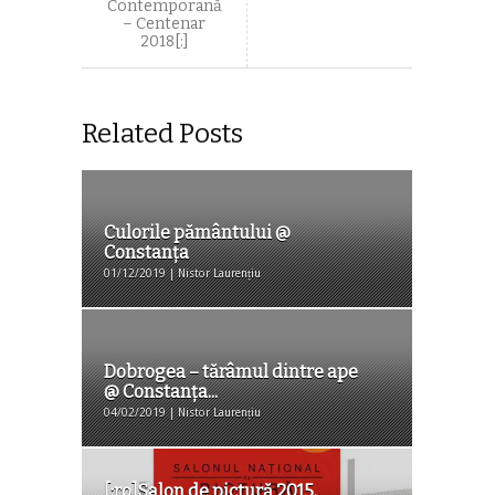
Contemporană
– Centenar
2018[:]
Related Posts
Culorile pământului @
Constanța
01/12/2019 | Nistor Laurențiu
Dobrogea – tărâmul dintre ape
@ Constanța...
04/02/2019 | Nistor Laurențiu
[:ro]Salon de pictură 2015,