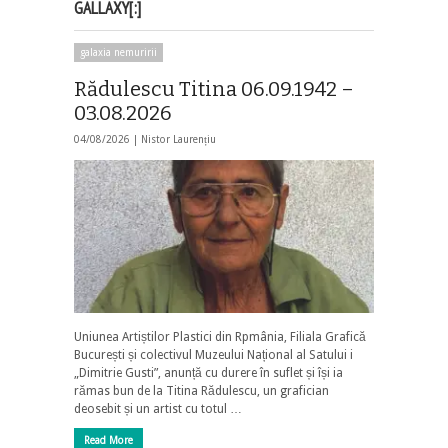
GALLAXY[:]
galaxia nemuririi
Rădulescu Titina 06.09.1942 –
03.08.2026
04/08/2026 |
Nistor Laurențiu
Uniunea Artiștilor Plastici din Rpmânia, Filiala Grafică
București și colectivul Muzeului Național al Satului i
„Dimitrie Gusti”, anunță cu durere în suflet și își ia
rămas bun de la Titina Rădulescu, un grafician
deosebit și un artist cu totul …
Read More