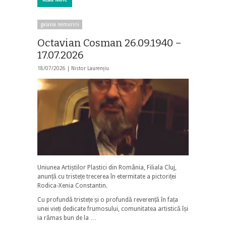
galaxia nemuririi
Octavian Cosman 26.09.1940 –
17.07.2026
18/07/2026 |
Nistor Laurențiu
Uniunea Artiștilor Plastici din România, Filiala Cluj,
anunță cu tristețe trecerea în etermitate a pictoriței
Rodica-Xenia Constantin.
Cu profundă tristețe și o profundă reverență în fața
unei vieți dedicate frumosului, comunitatea artistică își
ia rămas bun de la …