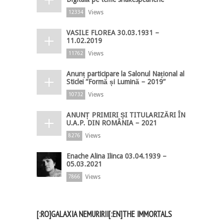
Views
12334
VASILE FLOREA 30.03.1931 –
11.02.2019
Views
11762
Anunț participare la Salonul Național al
Sticlei ”Formă și Lumină – 2019”
Views
10732
ANUNȚ PRIMIRI ȘI TITULARIZĂRI ÎN
U.A.P. DIN ROMÂNIA – 2021
Views
8276
Enache Alina Ilinca 03.04.1939 –
05.03.2021
Views
7866
[:RO]GALAXIA NEMURIRII[:EN]THE IMMORTALS