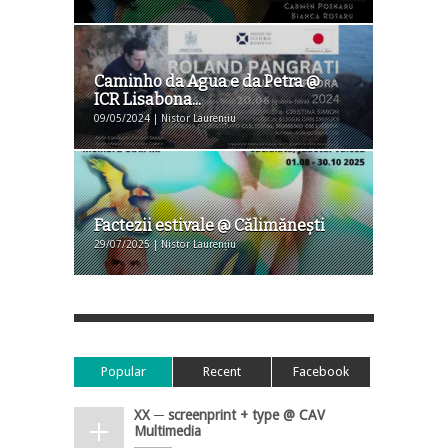
Caminho da Agua e da Petra @
ICR Lisabona...
09/05/2024 | Nistor Laurențiu
Factezii estivale @ Călimăneşti
29/07/2025 | Nistor Laurențiu
Popular
Recent
Facebook
XX ─ screenprint + type @ CAV
Multimedia