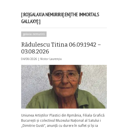
[:RO]GALAXIA NEMURIRII[:EN]THE IMMORTALS
GALLAXY[:]
galaxia nemuririi
Rădulescu Titina 06.09.1942 –
03.08.2026
04/08/2026 |
Nistor Laurențiu
Uniunea Artiștilor Plastici din Rpmânia, Filiala Grafică
București și colectivul Muzeului Național al Satului i
„Dimitrie Gusti”, anunță cu durere în suflet și își ia