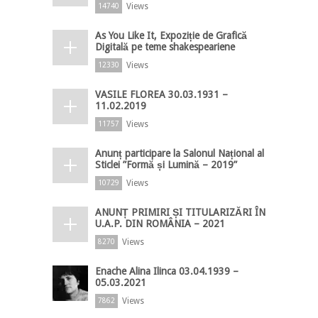
Views
14740
As You Like It, Expoziție de Grafică
Digitală pe teme shakespeariene
Views
12330
VASILE FLOREA 30.03.1931 –
11.02.2019
Views
11757
Anunț participare la Salonul Național al
Sticlei ”Formă și Lumină – 2019”
Views
10729
ANUNȚ PRIMIRI ȘI TITULARIZĂRI ÎN
U.A.P. DIN ROMÂNIA – 2021
Views
8270
Enache Alina Ilinca 03.04.1939 –
05.03.2021
Views
7862