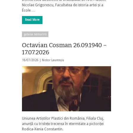
Nicolae Grigorescu, Facultatea de istoria artei și a
École …
Read More
galaxia nemuririi
Octavian Cosman 26.09.1940 –
17.07.2026
18/07/2026 |
Nistor Laurențiu
Uniunea Artiștilor Plastici din România, Filiala Cluj,
anunță cu tristețe trecerea în etermitate a pictoriței
Rodica-Xenia Constantin.