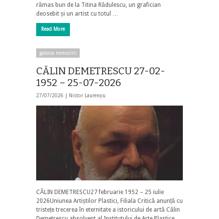
rămas bun de la Titina Rădulescu, un grafician
deosebit și un artist cu totul …
Read More
galaxia nemuririi
CĂLIN DEMETRESCU 27-02-
1952 – 25-07-2026
27/07/2026 |
Nistor Laurențiu
CĂLIN DEMETRESCU27 februarie 1952 – 25 iulie
2026Uniunea Artiștilor Plastici, Filiala Critică anunță cu
tristețe trecerea în eternitate a istoricului de artă Călin
Demetrescu absolvent al Institutului de Arte Plastice