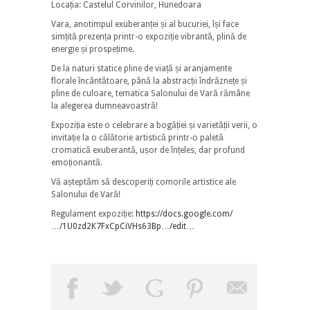
Locația: Castelul Corvinilor, Hunedoara
Vara, anotimpul exuberanței și al bucuriei, își face
simțită prezența printr-o expoziție vibrantă, plină de
energie și prospețime.
De la naturi statice pline de viață și aranjamente
florale încântătoare, până la abstracții îndrăznețe și
pline de culoare, tematica Salonului de Vară rămâne
la alegerea dumneavoastră!
Expoziția este o celebrare a bogăției și varietății verii, o
invitație la o călătorie artistică printr-o paletă
cromatică exuberantă, ușor de înțeles, dar profund
emoționantă.
Vă așteptăm să descoperiți comorile artistice ale
Salonului de Vară!
Regulament expoziție:
https://docs.google.com/
…/1U0zd2K7FxCpCiVHs63Bp…/edit…