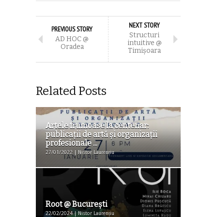
NEXT STORY
PREVIOUS STORY
Structuri
AD HOC @
intuitive @
Oradea
Timişoara
Related Posts
Artele frumoase la centenar:
publicații de artă și organizații
profesionale ...
27/01/2022 | Nistor Laurențiu
Root @ Bucureşti
22/02/2024 | Nistor Laurențiu