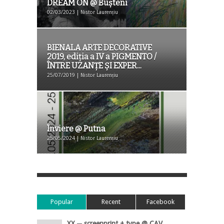
DREAM ON @ Buşteni
02/03/2023 | Nistor Laurențiu
BIENALA ARTE DECORATIVE
2019, ediția a IV a PIGMENTO /
ÎNTRE UZANȚE ȘI EXPER...
25/07/2019 | Nistor Laurențiu
Înviere @ Putna
25/05/2024 | Nistor Laurențiu
Popular
Recent
Facebook
XX ─ screenprint + type @ CAV