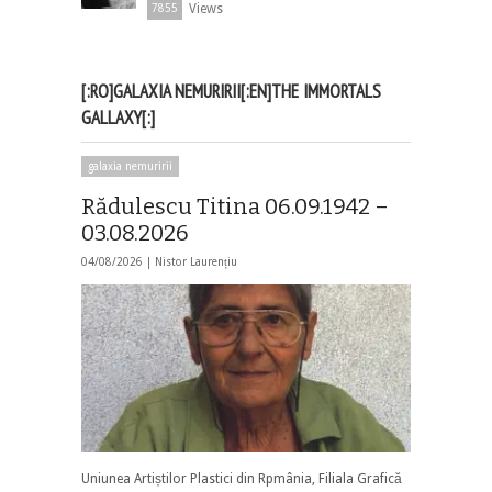
Views
7855
[:RO]GALAXIA NEMURIRII[:EN]THE IMMORTALS
GALLAXY[:]
galaxia nemuririi
Rădulescu Titina 06.09.1942 –
03.08.2026
04/08/2026 |
Nistor Laurențiu
Uniunea Artiștilor Plastici din Rpmânia, Filiala Grafică