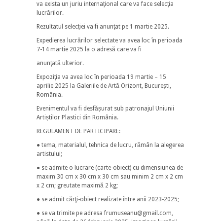
va exista un juriu internaţional care va face selecţia
lucrărilor.
Rezultatul selecţiei va fi anunţat pe 1 martie 2025.
Expedierea lucrӑrilor selectate va avea loc ȋn perioada
7-14 martie 2025 la o adresӑ care va fi
anunţatӑ ulterior.
Expoziţia va avea loc ȋn perioada 19 martie – 15
aprilie 2025 la Galeriile de Artӑ Orizont, București,
România.
Evenimentul va fi desfӑșurat sub patronajul Uniunii
Artiștilor Plastici din România.
REGULAMENT DE PARTICIPARE:
● tema, materialul, tehnica de lucru, rӑmân la alegerea
artistului;
● se admite o lucrare (carte-obiect) cu dimensiunea de
maxim 30 cm x 30 cm x 30 cm sau minim 2 cm x 2 cm
x 2 cm; greutate maximӑ 2 kg;
● se admit cӑrţi-obiect realizate ȋntre anii 2023-2025;
● se va trimite pe adresa frumuseanu@gmail.com,