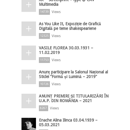
Multimedia
Views
14739
As You Like It, Expoziție de Grafică
Digitală pe teme shakespeariene
Views
12325
VASILE FLOREA 30.03.1931 –
11.02.2019
Views
11753
Anunț participare la Salonul Național al
Sticlei ”Formă și Lumină – 2019”
Views
10726
ANUNȚ PRIMIRI ȘI TITULARIZĂRI ÎN
U.A.P. DIN ROMÂNIA – 2021
Views
8267
Enache Alina Ilinca 03.04.1939 –
05.03.2021