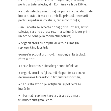
pentru artiștii selectaţi din România va fi de 150 lei;
● artiștii selectaţi sunt rugaţi sӑ punӑ ȋn colet alӑturi de
lucrare, atât adresa de domiciliu printatӑ, necesarӑ
pentru expedierea coletului, cât și contribuţia;
• anul acesta se acceptӑ donaţii; prin urmare, artiștii
selectaţi care nu doresc returnarea lucrӑrii, vor primi
un act de donaţie la momentul potrivit;
● organizatorii au dreptul de a folosi imagini
reprezentând lucrările
expuse în scopul promovării expoziţiei, fără plată
către autor;
● deciziile comisiei de selecţie sunt definitive;
● organizatorii nu își asumă răspunderea pentru
deteriorarea lucrărilor în timpul transportului;
● pe durata expoziţiei artiștii nu își pot retrage
lucrările;
● informaţii suplimentare la adresa de e-mail:
frumuseanu@gmail.com.