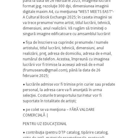
până la data de 26 februarie 2025, imaginea lucrării
format jpg, rezoluţie 300 dpi, dimensiunea imaginii
digitale maxim A4, cu menţiunea ”WEST MEETS EAST”-
A Cultural Book Exchange 2025; ȋn caseta imaginii se
va trece prenume/ nume artist, titlul lucrӑrii, tehnicӑ,
dimensiuni, anul realizӑrii. Vӑ rugӑm sӑ trimiteţi o
singurӑ imagine edificatoare cu amsamblul lucrӑrii!
● fișa de înscriere va cuprinde: prenumele / numele
artistului, titlul lucrării, tehnică, dimensiuni, anul
realizării, preţ, adresa de domiciliu, adresa de e-mail,
numӑrul de telefon. Acestea, împreună cu imaginea
lucrării vor fi trimise la aceeași adresă de e-mail
(frumuseanu@gmail.com), pănă la data de 26
februarie 2025;
● lucrările admise vor fi trimise prin curier sau predate
personal, la adresa care va fi anunţatӑ ȋn urma
selecţiei. Costurile transportului tur/retur vor fi
suportate ȋn totalitate de artiști;
● pe colet se va menţiona – FĂRĂ VALOARE
COMERCIALĂ |
PENTRU UZ EDUCAŢIONAL
● contribuţia (pentru DTP catalog, tipӑrire catalog,
critic de artӑ, materiale promoţionale, protocol)