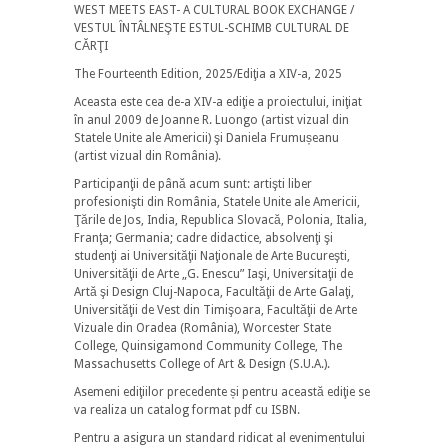
WEST MEETS EAST- A CULTURAL BOOK EXCHANGE /
VESTUL ȊNTÂLNEŞTE ESTUL-SCHIMB CULTURAL DE
CĂRŢI
The Fourteenth Edition, 2025/Ediţia a XIV-a, 2025
Aceasta este cea de-a XIV-a ediţie a proiectului, iniţiat
în anul 2009 de Joanne R. Luongo (artist vizual din
Statele Unite ale Americii) şi Daniela Frumușeanu
(artist vizual din România).
Participanţii de până acum sunt: artişti liber
profesionişti din România, Statele Unite ale Americii,
Ţările de Jos, India, Republica Slovacă, Polonia, Italia,
Franţa; Germania; cadre didactice, absolvenţi şi
studenţi ai Universităţii Naţionale de Arte Bucureşti,
Universităţii de Arte „G. Enescu” Iaşi, Universitaţii de
Artă şi Design Cluj-Napoca, Facultăţii de Arte Galaţi,
Universităţii de Vest din Timişoara, Facultăţii de Arte
Vizuale din Oradea (România), Worcester State
College, Quinsigamond Community College, The
Massachusetts College of Art & Design (S.U.A.).
Asemeni ediţiilor precedente și pentru aceastӑ ediţie se
va realiza un catalog format pdf cu ISBN.
Pentru a asigura un standard ridicat al evenimentului