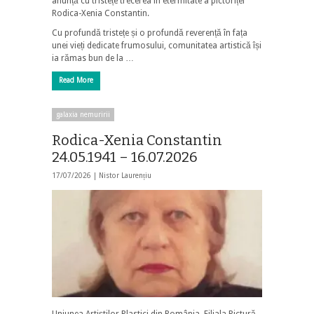
anunță cu tristețe trecerea în etermitate a pictoriței
Rodica-Xenia Constantin.
Cu profundă tristețe și o profundă reverență în fața
unei vieți dedicate frumosului, comunitatea artistică își
ia rămas bun de la …
Read More
galaxia nemuririi
Rodica-Xenia Constantin
24.05.1941 – 16.07.2026
17/07/2026 |
Nistor Laurențiu