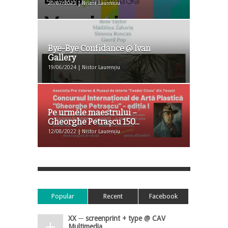
20/07/2023 | Nistor Laurențiu
Bye-Bye Confidance @ Ivan
Gallery
19/06/2024 | Nistor Laurențiu
Pe urmele maestrului –
Gheorghe Petrașcu 150
...
12/08/2022 | Nistor Laurențiu
Popular
Recent
Facebook
XX ─ screenprint + type @ CAV
Multimedia