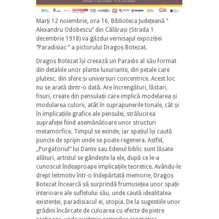
Marți 12 noiembrie, ora 16, Biblioteca Județeană “
Alexandru Odobescu” din Călărași (Strada 1
decembrie 1918) va găzdui vernisajul expoziției
“Paradisiac “ a pictorului Dragoș Botezat.
Dragoș Botezat își creează un Paradis al său format
din detaliile unor plante luxuriante, din petale care
plutesc, din sfere și universuri concentrice. Acest loc
nu se arată dintr-o dată. Are încrengături, lăstari,
fisuri, create din pensulații care implică modelarea și
modularea culorii, atât în suprapunerile tonale, cât și
în implicațiile grafice ale pensulei, strălucirea
suprafeței fiind asemănătoare unor structuri
metamorfice. Timpul se exinde, iar spațiul își caută
puncte de sprijin unde se poate regenera. Astfel,
„Purgatoriul” lui Dante sau Edenul biblic sunt lăsate
alături, artistul se gândește la ele, după ce le-a
cunoscut îndeaproape implicațiile teoretice. Avându-le
drept leitmotiv într-o îndepărtată memorie, Dragoș
Botezat încearcă să surprindă frumusețea unor spații
interioare ale sufletului său, unde caută idealitatea
existenței, paradisiacul ei, utopia. De la sugestiile unor
grădini încărcate de culoarea cu efecte de pietre