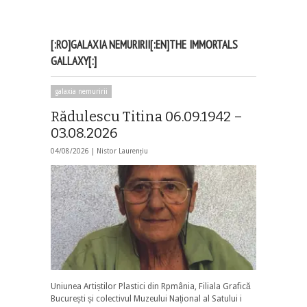
[:RO]GALAXIA NEMURIRII[:EN]THE IMMORTALS
GALLAXY[:]
galaxia nemuririi
Rădulescu Titina 06.09.1942 –
03.08.2026
04/08/2026 |
Nistor Laurențiu
Uniunea Artiștilor Plastici din Rpmânia, Filiala Grafică
București și colectivul Muzeului Național al Satului i