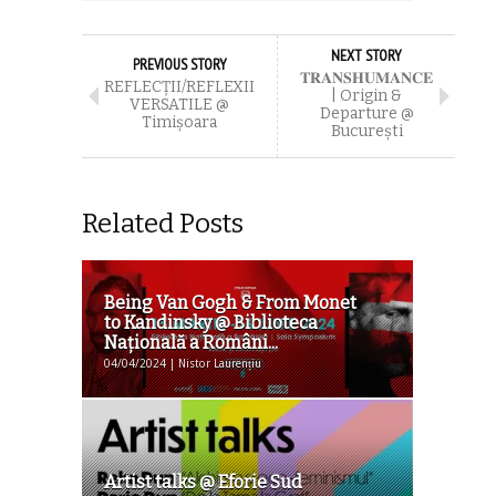
NEXT STORY
PREVIOUS STORY
𝐓𝐑𝐀𝐍𝐒𝐇𝐔𝐌𝐀𝐍𝐂𝐄
REFLECȚII/REFLEXII
| Origin &
VERSATILE @
Departure @
Timişoara
Bucureşti
Related Posts
Being Van Gogh & From Monet
to Kandinsky @ Biblioteca
Naţională a Români...
04/04/2024 | Nistor Laurențiu
Artist talks @ Eforie Sud