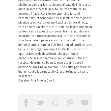
prețioase, unde euritmia semnelor cromatice
alcătuiau câmpurile vizuale amplificate de liniște și de
ideea de întoarcere la geneză, acum artistul caută
armonia în adâncul său, nerenunțând la stilul
caracteristic, ci continuând să disemineze cu mijloace
plastice specifice lumea nevăzută a trăirilor directe,
care conferă unicitate picturii sale. Aplicarea nuanțelor
calde și reci păstrează consonanțe în tensiunile care
ne arată cum mocnește materia, cum se desprinde de
structura care o generează într-un rafinat joc de
lumini și umbre, similar stărilor contradictorii pe care
ființa le parcurge de-a lungul existenței. Din închisuri
apar crâmpee de deschisuri, din preambulul
paradisiac se ivesc semnele unui cosmos sufletesc,
receptat de artist cu bucuria incertitudinii care îi
provoacă imaginația, făcându-l să caute perfecțiunea
într-un spațiu labirintic, ale cărei date încearcă să le
descifreze.
Curator: Ana Amelia Dincă.