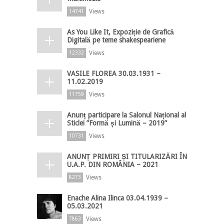
Views
14741
As You Like It, Expoziție de Grafică
Digitală pe teme shakespeariene
Views
12332
VASILE FLOREA 30.03.1931 –
11.02.2019
Views
11759
Anunț participare la Salonul Național al
Sticlei ”Formă și Lumină – 2019”
Views
10731
ANUNȚ PRIMIRI ȘI TITULARIZĂRI ÎN
U.A.P. DIN ROMÂNIA – 2021
Views
8273
Enache Alina Ilinca 03.04.1939 –
05.03.2021
Views
7863