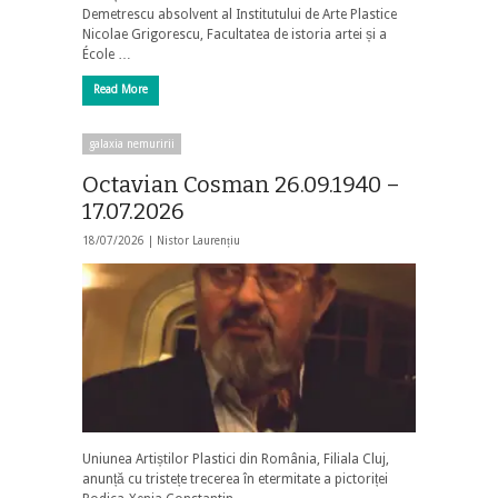
Demetrescu absolvent al Institutului de Arte Plastice
Nicolae Grigorescu, Facultatea de istoria artei și a
École …
Read More
galaxia nemuririi
Octavian Cosman 26.09.1940 –
17.07.2026
18/07/2026 |
Nistor Laurențiu
Uniunea Artiștilor Plastici din România, Filiala Cluj,
anunță cu tristețe trecerea în etermitate a pictoriței