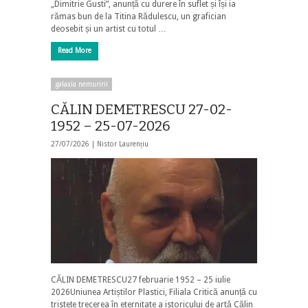
„Dimitrie Gusti”, anunță cu durere în suflet și își ia
rămas bun de la Titina Rădulescu, un grafician
deosebit și un artist cu totul …
Read More
galaxia nemuririi
CĂLIN DEMETRESCU 27-02-
1952 – 25-07-2026
27/07/2026 |
Nistor Laurențiu
CĂLIN DEMETRESCU27 februarie 1952 – 25 iulie
2026Uniunea Artiștilor Plastici, Filiala Critică anunță cu
tristețe trecerea în eternitate a istoricului de artă Călin