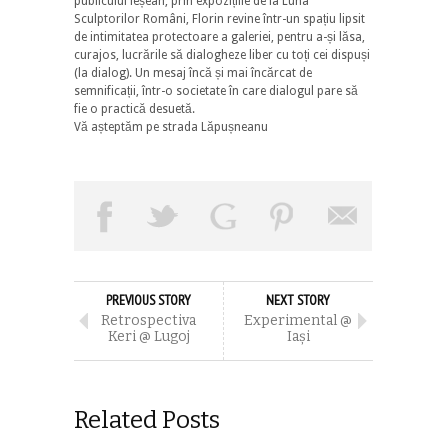
publicului ieșean, prin expozițiile de la Luna
Sculptorilor Români, Florin revine într-un spațiu lipsit
de intimitatea protectoare a galeriei, pentru a-și lăsa,
curajos, lucrările să dialogheze liber cu toți cei dispuși
(la dialog). Un mesaj încă și mai încărcat de
semnificații, într-o societate în care dialogul pare să
fie o practică desuetă.
Vă așteptăm pe strada Lăpușneanu
PREVIOUS STORY
NEXT STORY
Retrospectiva
Experimental @
Keri @ Lugoj
Iaşi
Related Posts