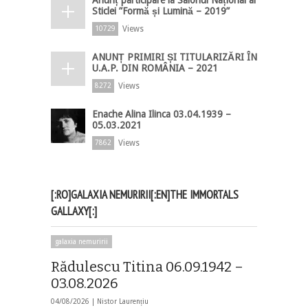
Sticlei ”Formă și Lumină – 2019”
Views
10729
ANUNȚ PRIMIRI ȘI TITULARIZĂRI ÎN
U.A.P. DIN ROMÂNIA – 2021
Views
8272
Enache Alina Ilinca 03.04.1939 –
05.03.2021
Views
7862
[:RO]GALAXIA NEMURIRII[:EN]THE IMMORTALS
GALLAXY[:]
galaxia nemuririi
Rădulescu Titina 06.09.1942 –
03.08.2026
04/08/2026 |
Nistor Laurențiu