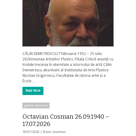
CĂLIN DEMETRESCU27 februarie 1952 – 25 iulie
2026Uniunea Artiștilor Plastici, Filiala Critică anunță cu
tristețe trecerea în eternitate a istoricului de artă Călin
Demetrescu absolvent al Institutului de Arte Plastice
Nicolae Grigorescu, Facultatea de istoria artei și a
École …
Read More
galaxia nemuririi
Octavian Cosman 26.09.1940 –
17.07.2026
18/07/2026 |
Nistor Laurențiu