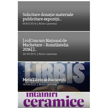
Solicitare donaţie materiale
publicitare expoziţii...
06/03/2024 | Nistor Laurențiu
[:ro]Concurs Național de
Machetare – Romfilatelia
2016[:]...
26/10/2015 | Nistor Laurențiu
Meta.Libris @ Bucureşti
16/04/2025 | Nistor Laurențiu