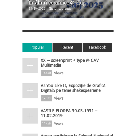
Întâlniri ceramice @ Cluj
15/10/2025 | Nistor Laurențiu
Popular
Recent
Facebook
XX ─ screenprint + type @ CAV
Multimedia
Views
14740
As You Like It, Expoziție de Grafică
Digitală pe teme shakespeariene
Views
12331
VASILE FLOREA 30.03.1931 –
11.02.2019
Views
11758
Anunț participare la Salonul Național al