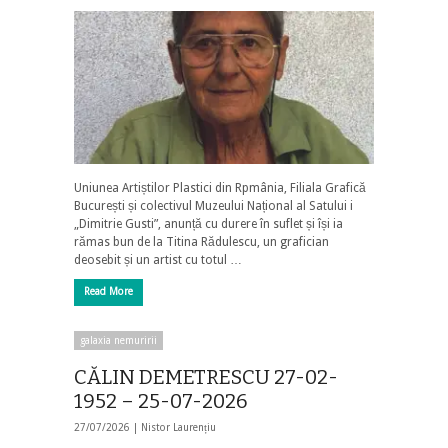
Uniunea Artiștilor Plastici din Rpmânia, Filiala Grafică
București și colectivul Muzeului Național al Satului i
„Dimitrie Gusti”, anunță cu durere în suflet și își ia
rămas bun de la Titina Rădulescu, un grafician
deosebit și un artist cu totul …
Read More
galaxia nemuririi
CĂLIN DEMETRESCU 27-02-
1952 – 25-07-2026
27/07/2026 |
Nistor Laurențiu