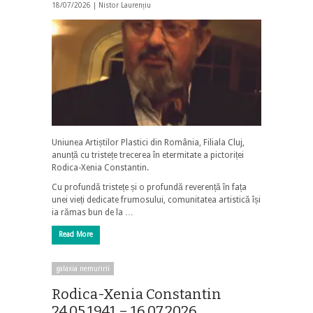
18/07/2026 |
Nistor Laurențiu
Uniunea Artiștilor Plastici din România, Filiala Cluj,
anunță cu tristețe trecerea în etermitate a pictoriței
Rodica-Xenia Constantin.
Cu profundă tristețe și o profundă reverență în fața
unei vieți dedicate frumosului, comunitatea artistică își
ia rămas bun de la …
Read More
galaxia nemuririi
Rodica-Xenia Constantin
24.05.1941 – 16.07.2026