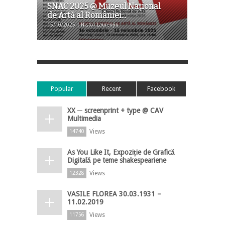
SNAC 2025 @ Muzeul Naţional
de Artă al României...
15/10/2025 | Nistor Laurențiu
Popular
Recent
Facebook
XX ─ screenprint + type @ CAV
Multimedia
Views
14740
As You Like It, Expoziție de Grafică
Digitală pe teme shakespeariene
Views
12328
VASILE FLOREA 30.03.1931 –
11.02.2019
Views
11756