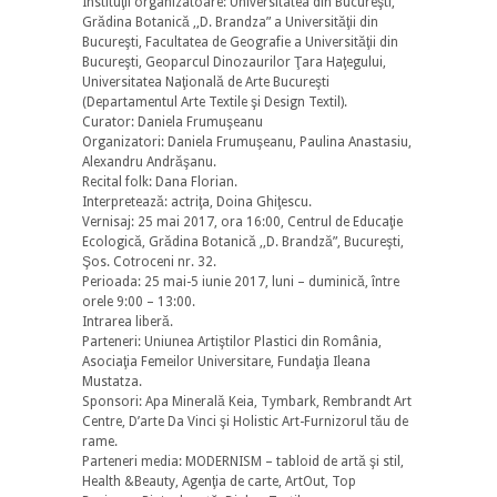
Instituţii organizatoare: Universitatea din Bucureşti,
Grădina Botanică ,,D. Brandza” a Universităţii din
Bucureşti, Facultatea de Geografie a Universităţii din
Bucureşti, Geoparcul Dinozaurilor Ţara Haţegului,
Universitatea Naţională de Arte Bucureşti
(Departamentul Arte Textile şi Design Textil).
Curator: Daniela Frumuşeanu
Organizatori: Daniela Frumuşeanu, Paulina Anastasiu,
Alexandru Andrăşanu.
Recital folk: Dana Florian.
Interpretează: actriţa, Doina Ghiţescu.
Vernisaj: 25 mai 2017, ora 16:00, Centrul de Educaţie
Ecologică, Grădina Botanică ,,D. Brandză”, Bucureşti,
Şos. Cotroceni nr. 32.
Perioada: 25 mai-5 iunie 2017, luni – duminică, între
orele 9:00 – 13:00.
Intrarea liberă.
Parteneri: Uniunea Artiştilor Plastici din România,
Asociaţia Femeilor Universitare, Fundaţia Ileana
Mustatza.
Sponsori: Apa Minerală Keia, Tymbark, Rembrandt Art
Centre, D’arte Da Vinci şi Holistic Art-Furnizorul tău de
rame.
Parteneri media: MODERNISM – tabloid de artă şi stil,
Health &Beauty, Agenţia de carte, ArtOut, Top