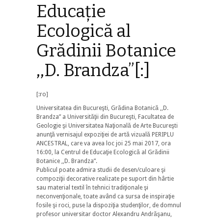
Educaţie
Ecologică al
Grădinii Botanice
,,D. Brandza”[:]
[:ro]
Universitatea din Bucureşti, Grădina Botanică ,,D.
Brandza” a Universităţii din Bucureşti, Facultatea de
Geologie şi Universitatea Naţională de Arte Bucureşti
anunţă vernisajul expoziţiei de artă vizuală PERIPLU
ANCESTRAL, care va avea loc joi 25 mai 2017, ora
16:00, la Centrul de Educaţie Ecologică al Grădinii
Botanice ,,D. Brandza”.
Publicul po
ate admira studii de desen/culoare şi
compoziţii decorative realizate pe suport din hârtie
sau material textil în tehnici tradiţionale şi
neconvenţionale, toate având ca sursa de inspiraţie
fosile şi roci, puse la dispoziţia studenţilor, de domnul
profesor universitar doctor Alexandru Andrăşanu,