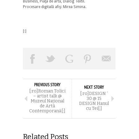
Business, Piaţa de artă, Dialog Textil.
Procesare digitală afiş: Mirea Simina.
[:]
PREVIOUS STORY
NEXT STORY
[:ro]Roman Tolici
[:ro]DESIGN ‘
– artist talk @
30 @ 15
Muzeul Național
DESIGN Hanul
de Artă
cu Tei[:]
Contemporană[:]
Related Posts