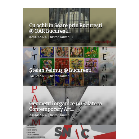
Cu ochii în Soare prin București
@ OAR Bucureşti...
02/07/2024 | Nistor Laurențiu
Ştefan Pelmuş @ Bucureşti
14/12/2025 | Nistor Laurențiu
Geometrii organice @ Galateea
Contemporary Art...
23/04/2024 | Nistor Laurențiu