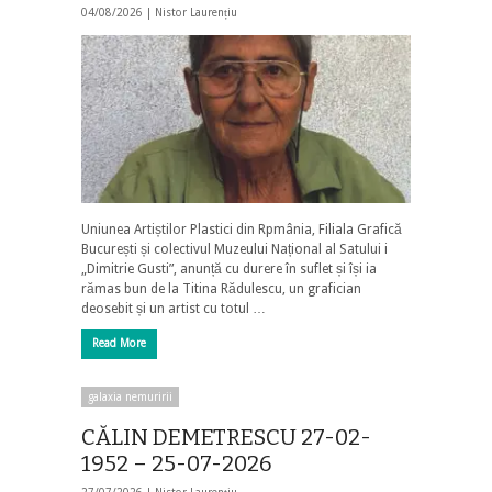
04/08/2026 |
Nistor Laurențiu
Uniunea Artiștilor Plastici din Rpmânia, Filiala Grafică
București și colectivul Muzeului Național al Satului i
„Dimitrie Gusti”, anunță cu durere în suflet și își ia
rămas bun de la Titina Rădulescu, un grafician
deosebit și un artist cu totul …
Read More
galaxia nemuririi
CĂLIN DEMETRESCU 27-02-
1952 – 25-07-2026