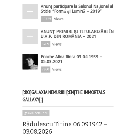
Anunț participare la Salonul Național al
Sticlei ”Formă și Lumină – 2019”
Views
10729
ANUNȚ PRIMIRI ȘI TITULARIZĂRI ÎN
U.A.P. DIN ROMÂNIA – 2021
Views
8269
Enache Alina Ilinca 03.04.1939 –
05.03.2021
Views
7860
[:RO]GALAXIA NEMURIRII[:EN]THE IMMORTALS
GALLAXY[:]
galaxia nemuririi
Rădulescu Titina 06.09.1942 –
03.08.2026