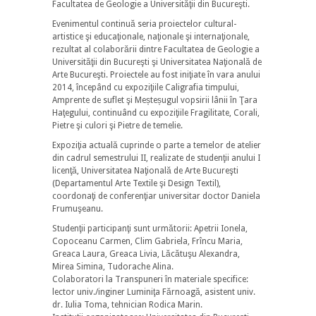
Facultatea de Geologie a Universităţii din Bucureşti.
Evenimentul continuă seria proiectelor cultural-
artistice şi educaţionale, naţionale şi internaţionale,
rezultat al colaborării dintre Facultatea de Geologie a
Universităţii din Bucureşti şi Universitatea Naţională de
Arte Bucureşti. Proiectele au fost iniţiate în vara anului
2014, începând cu expoziţiile Caligrafia timpului,
Amprente de suflet şi Meșteșugul vopsirii lânii în Ţara
Haţegului, continuând cu expoziţiile Fragilitate, Corali,
Pietre şi culori şi Pietre de temelie.
Expoziţia actuală cuprinde o parte a temelor de atelier
din cadrul semestrului II, realizate de studenţii anului I
licenţă, Universitatea Naţională de Arte Bucureşti
(Departamentul Arte Textile şi Design Textil),
coordonaţi de conferenţiar universitar doctor Daniela
Frumuşeanu.
Studenţii participanţi sunt următorii: Apetrii Ionela,
Copoceanu Carmen, Clim Gabriela, Frîncu Maria,
Greaca Laura, Greaca Livia, Lăcătuşu Alexandra,
Mirea Simina, Tudorache Alina.
Colaboratori la Transpuneri în materiale specifice:
lector univ./inginer Luminiţa Fărnoagă, asistent univ.
dr. Iulia Toma, tehnician Rodica Marin.