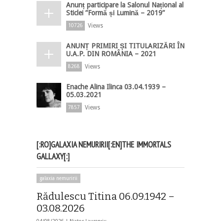
Anunț participare la Salonul Național al
Sticlei ”Formă și Lumină – 2019”
Views
10726
ANUNȚ PRIMIRI ȘI TITULARIZĂRI ÎN
U.A.P. DIN ROMÂNIA – 2021
Views
8268
Enache Alina Ilinca 03.04.1939 –
05.03.2021
Views
7857
[:RO]GALAXIA NEMURIRII[:EN]THE IMMORTALS
GALLAXY[:]
galaxia nemuririi
Rădulescu Titina 06.09.1942 –
03.08.2026