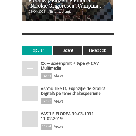
Floralis @ Muzeul Memorial
”Nicolae Grigorescu”, Câmpina...
03/06/2026 | Nistor Laurențiu
Popular
Recent
Facebook
XX ─ screenprint + type @ CAV
Multimedia
Views
14739
As You Like It, Expoziție de Grafică
Digitală pe teme shakespeariene
Views
12327
VASILE FLOREA 30.03.1931 –
11.02.2019
Views
11754