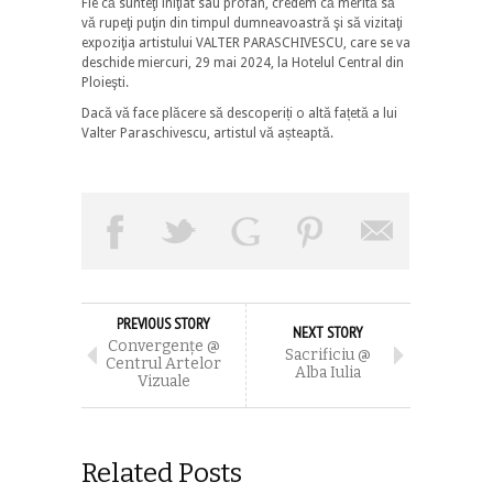
Fie că sunteţi iniţiat sau profan, credem că merită să
vă rupeţi puţin din timpul dumneavoastră şi să vizitaţi
expoziţia artistului VALTER PARASCHIVESCU, care se va
deschide miercuri, 29 mai 2024, la Hotelul Central din
Ploieşti.
Dacă vă face plăcere să descoperiți o altă fațetă a lui
Valter Paraschivescu, artistul vă așteaptă.
PREVIOUS STORY
NEXT STORY
Convergențe @
Sacrificiu @
Centrul Artelor
Alba Iulia
Vizuale
Related Posts