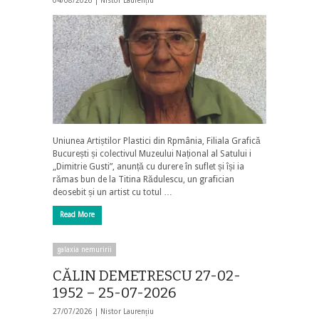
04/08/2026 |
Nistor Laurențiu
Uniunea Artiștilor Plastici din Rpmânia, Filiala Grafică
București și colectivul Muzeului Național al Satului i
„Dimitrie Gusti”, anunță cu durere în suflet și își ia
rămas bun de la Titina Rădulescu, un grafician
deosebit și un artist cu totul …
Read More
galaxia nemuririi
CĂLIN DEMETRESCU 27-02-
1952 – 25-07-2026
27/07/2026 |
Nistor Laurențiu