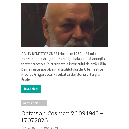
CĂLIN DEMETRESCU27 februarie 1952 – 25 iulie
2026Uniunea Artiștilor Plastici, Filiala Critică anunță cu
tristețe trecerea în eternitate a istoricului de artă Călin
Demetrescu absolvent al Institutului de Arte Plastice
Nicolae Grigorescu, Facultatea de istoria artei și a
École …
Read More
galaxia nemuririi
Octavian Cosman 26.09.1940 –
17.07.2026
18/07/2026 |
Nistor Laurențiu