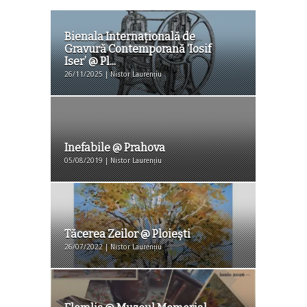
Bienala Internaţională de
Gravură Contemporană ‘Iosif
Iser’ @ Pl...
26/11/2025 | Nistor Laurențiu
Inefabile @ Prahova
05/08/2019 | Nistor Laurențiu
Tăcerea Zeilor @ Ploiești
26/07/2022 | Nistor Laurențiu