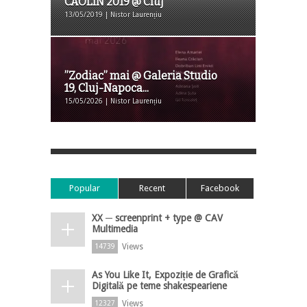
CAOLIN 2019 @ Cluj
13/05/2019 | Nistor Laurențiu
”Zodiac” mai @ Galeria Studio
19, Cluj-Napoca...
15/05/2026 | Nistor Laurențiu
Popular
Recent
Facebook
XX ─ screenprint + type @ CAV
Multimedia
Views
14739
As You Like It, Expoziție de Grafică
Digitală pe teme shakespeariene
Views
12327