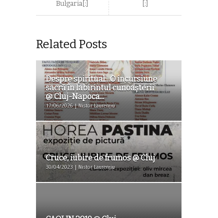
Bulgaria[:]
[:]
Related Posts
Despre spiritual…O incursiune
sacră în labirintul cunoașterii
@ Cluj-Napoca...
17/06/2026 | Nistor Laurențiu
Cruce, iubire de frumos @ Cluj
30/04/2023 | Nistor Laurențiu