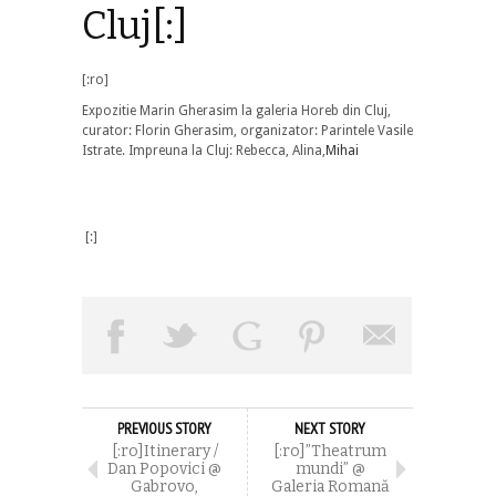
Cluj[:]
[:ro]
Expozitie Marin Gherasim la galeria Horeb din Cluj,
curator: Florin Gherasim, organizator: Parintele Vasile
Istrate. Impreuna la Cluj: Rebecca, Alina,
Mihai
[:]
PREVIOUS STORY
NEXT STORY
[:ro]Itinerary /
[:ro]”Theatrum
Dan Popovici @
mundi” @
Gabrovo,
Galeria Romană