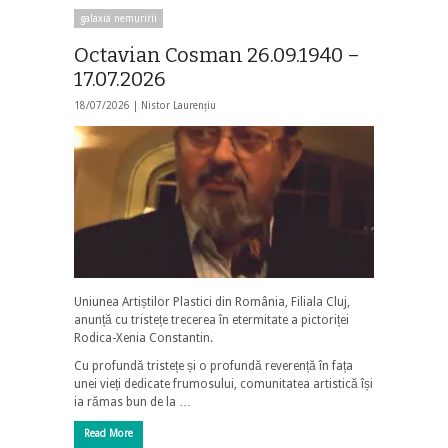
galaxia nemuririi
Octavian Cosman 26.09.1940 –
17.07.2026
18/07/2026 |
Nistor Laurențiu
Uniunea Artiștilor Plastici din România, Filiala Cluj,
anunță cu tristețe trecerea în etermitate a pictoriței
Rodica-Xenia Constantin.
Cu profundă tristețe și o profundă reverență în fața
unei vieți dedicate frumosului, comunitatea artistică își
ia rămas bun de la …
Read More