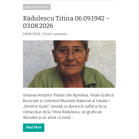
galaxia nemuririi
Rădulescu Titina 06.09.1942 –
03.08.2026
04/08/2026 |
Nistor Laurențiu
Uniunea Artiștilor Plastici din Rpmânia, Filiala Grafică
București și colectivul Muzeului Național al Satului i
„Dimitrie Gusti”, anunță cu durere în suflet și își ia
rămas bun de la Titina Rădulescu, un grafician
deosebit și un artist cu totul …
Read More