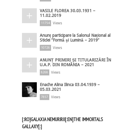
VASILE FLOREA 30.03.1931 –
11.02.2019
Views
11754
Anunț participare la Salonul Național al
Sticlei ”Formă și Lumină – 2019”
Views
10726
ANUNȚ PRIMIRI ȘI TITULARIZĂRI ÎN
U.A.P. DIN ROMÂNIA – 2021
Views
8268
Enache Alina Ilinca 03.04.1939 –
05.03.2021
Views
7857
[:RO]GALAXIA NEMURIRII[:EN]THE IMMORTALS
GALLAXY[:]