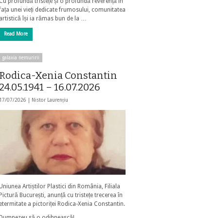
Cu profundă tristețe și o profundă reverență în
fața unei vieți dedicate frumosului, comunitatea
artistică își ia rămas bun de la …
Read More
galaxia nemuririi
Rodica-Xenia Constantin
24.05.1941 – 16.07.2026
17/07/2026 |
Nistor Laurențiu
Uniunea Artiștilor Plastici din România, Filiala
Pictură București, anunță cu tristețe trecerea în
etermitate a pictoriței Rodica-Xenia Constantin.
Dumnezeu să o odihnească!