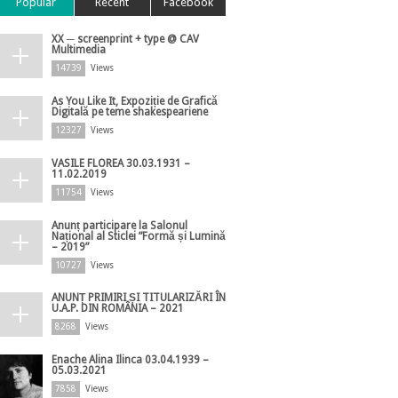
Popular
Recent
Facebook
XX ─ screenprint + type @ CAV
Multimedia
14739
Views
As You Like It, Expoziție de Grafică
Digitală pe teme shakespeariene
12327
Views
VASILE FLOREA 30.03.1931 –
11.02.2019
11754
Views
Anunț participare la Salonul
Național al Sticlei ”Formă și Lumină
– 2019”
10727
Views
ANUNȚ PRIMIRI ȘI TITULARIZĂRI ÎN
U.A.P. DIN ROMÂNIA – 2021
8268
Views
Enache Alina Ilinca 03.04.1939 –
05.03.2021
7858
Views