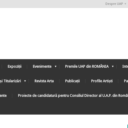
Despre UAP
Expoziții
Evenimente
Premile UAP din ROMÂNIA
Int
și Titularizări
Revista Arta
Publicații
Profile Artiști
Pa
ente
Proiecte de candidatură pentru Consiliul Director al U.A.P. din Rom