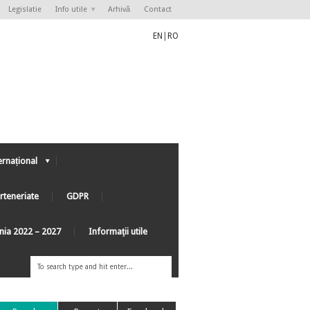
Legislatie
Info utile
Arhivă
Contact
EN
|
RO
ernațional
rteneriate
GDPR
ânia 2022 – 2027
Informaţii utile