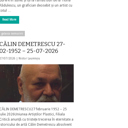
durere în suflet și își ia rămas bun de la Titina
Rădulescu, un grafician deosebit și un artist cu
totul …
Read More
galaxia nemuririi
CĂLIN DEMETRESCU 27-
02-1952 – 25-07-2026
27/07/2026 |
Nistor Laurențiu
CĂLIN DEMETRESCU27 februarie 1952 – 25
iulie 2026Uniunea Artiștilor Plastici, Filiala
Critică anunță cu tristețe trecerea în eternitate a
istoricului de artă Călin Demetrescu absolvent