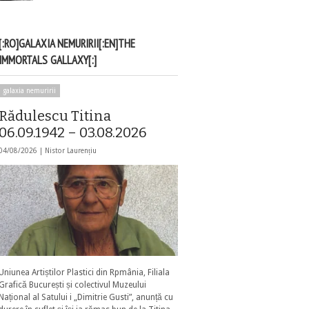
[:RO]GALAXIA NEMURIRII[:EN]THE
IMMORTALS GALLAXY[:]
galaxia nemuririi
Rădulescu Titina
06.09.1942 – 03.08.2026
04/08/2026 |
Nistor Laurențiu
Uniunea Artiștilor Plastici din Rpmânia, Filiala
Grafică București și colectivul Muzeului
Național al Satului i „Dimitrie Gusti”, anunță cu