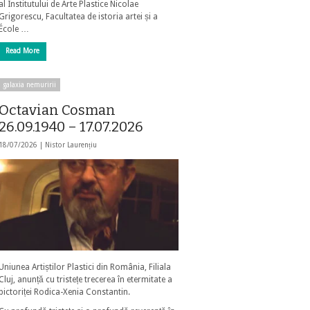
al Institutului de Arte Plastice Nicolae
Grigorescu, Facultatea de istoria artei și a
École …
Read More
galaxia nemuririi
Octavian Cosman
26.09.1940 – 17.07.2026
18/07/2026 |
Nistor Laurențiu
Uniunea Artiștilor Plastici din România, Filiala
Cluj, anunță cu tristețe trecerea în etermitate a
pictoriței Rodica-Xenia Constantin.