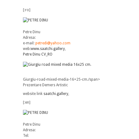
[:ro]
Petre Dinu
Adresa:
e-mail:
petredi@yahoo.com
web:
www.saatchi.gallery
,
Petre Dinu CV_RO
Giurgiu-road-mixed-media-16×25-cm./span>
Prezentare Demers Artistic
website link
saatchi.gallery
,
[:en]
Petre Dinu
Adresa:
Tel: