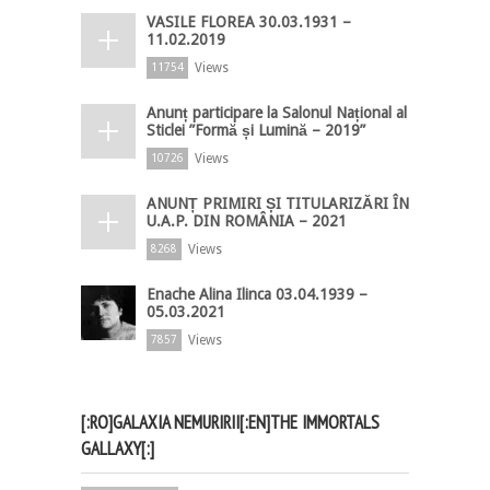
VASILE FLOREA 30.03.1931 –
11.02.2019
Views
11754
Anunț participare la Salonul Național al
Sticlei ”Formă și Lumină – 2019”
Views
10726
ANUNȚ PRIMIRI ȘI TITULARIZĂRI ÎN
U.A.P. DIN ROMÂNIA – 2021
Views
8268
Enache Alina Ilinca 03.04.1939 –
05.03.2021
Views
7857
[:RO]GALAXIA NEMURIRII[:EN]THE IMMORTALS
GALLAXY[:]