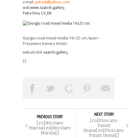
e-mail:
petredi@yahoo.com
web:
www.saatchi.gallery
,
Petre Dinu CV_EN
Giurgiu-road-mixed-media-16×25-cm./span>
Prezentare Demers Artistic
website link
saatchi.gallery
,
[:]
NEXT STORY
PREVIOUS STORY
[:ro]Ploscaru-
[:ro]Nicolaev
Panait
Marina[:en]Nicolaev
Ileana[:en]Ploscaru-
Marina[:]
Panait Ileana[:]