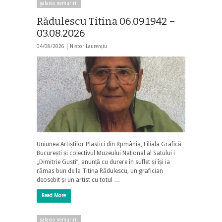
galaxia nemuririi
Rădulescu Titina 06.09.1942 –
03.08.2026
04/08/2026 |
Nistor Laurențiu
Uniunea Artiștilor Plastici din Rpmânia, Filiala Grafică
București și colectivul Muzeului Național al Satului i
„Dimitrie Gusti”, anunță cu durere în suflet și își ia
rămas bun de la Titina Rădulescu, un grafician
deosebit și un artist cu totul …
Read More
galaxia nemuririi