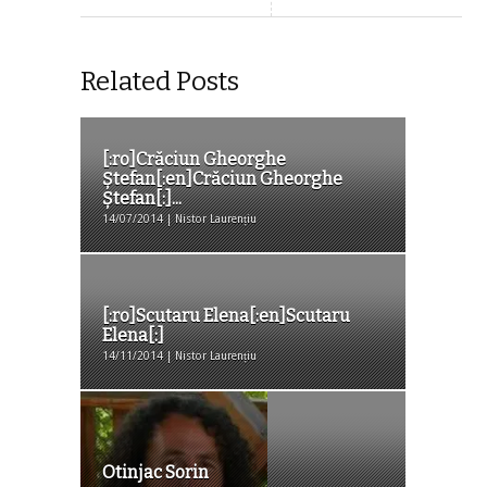
Related Posts
[:ro]Crăciun Gheorghe
Ştefan[:en]Crăciun Gheorghe
Ştefan[:]...
14/07/2014 | Nistor Laurențiu
[:ro]Scutaru Elena[:en]Scutaru
Elena[:]
14/11/2014 | Nistor Laurențiu
Otinjac Sorin