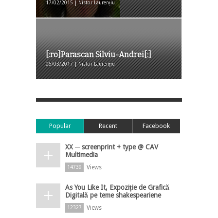
17/02/2015 | Nistor Laurențiu
[:ro]Parascan Silviu-Andrei[:]
06/03/2017 | Nistor Laurențiu
Popular
Recent
Facebook
XX ─ screenprint + type @ CAV
Multimedia
Views
14739
As You Like It, Expoziție de Grafică
Digitală pe teme shakespeariene
Views
12327