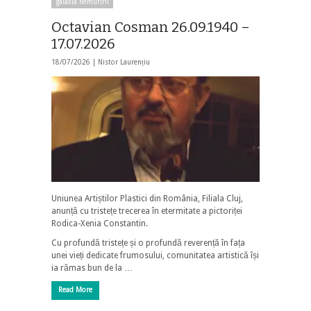
galaxia nemuririi
Octavian Cosman 26.09.1940 –
17.07.2026
18/07/2026 |
Nistor Laurențiu
Uniunea Artiștilor Plastici din România, Filiala Cluj,
anunță cu tristețe trecerea în etermitate a pictoriței
Rodica-Xenia Constantin.
Cu profundă tristețe și o profundă reverență în fața
unei vieți dedicate frumosului, comunitatea artistică își
ia rămas bun de la …
Read More