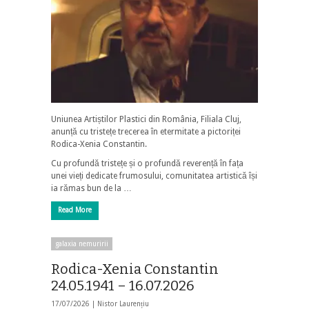
Uniunea Artiștilor Plastici din România, Filiala Cluj,
anunță cu tristețe trecerea în etermitate a pictoriței
Rodica-Xenia Constantin.
Cu profundă tristețe și o profundă reverență în fața
unei vieți dedicate frumosului, comunitatea artistică își
ia rămas bun de la …
Read More
galaxia nemuririi
Rodica-Xenia Constantin
24.05.1941 – 16.07.2026
17/07/2026 |
Nistor Laurențiu