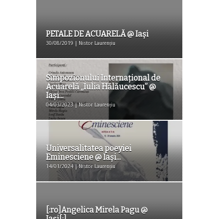
PETALE DE ACUARELĂ @ Iași
30/08/2019 | Nistor Laurențiu
Simpozionului Internațional de
Acuarelă „Iulia Hălăucescu” @
Iaşi...
04/03/2023 | Nistor Laurențiu
Universalitatea poeyiei
Eminesciene @ Iaşi...
14/01/2024 | Nistor Laurențiu
[:ro]Angelica Mirela Pagu @
Iași[:]