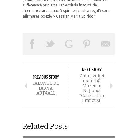
sufletească prin artă,
iar evoluția însoțită de
interconectarea natură-spirit este calea regală spre
afirmarea poeziei”- Cassian Maria Spiridon
NEXT STORY
Cultul zeiței
PREVIOUS STORY
mamă @
SALONUL DE
Muzeului
IARNĂ
Național
ART4ALL
”Constantin
Brâncuși”
Related Posts