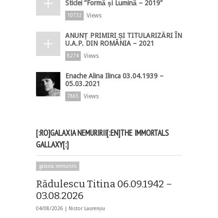
Sticlei ”Formă și Lumină – 2019”
Views
10732
ANUNȚ PRIMIRI ȘI TITULARIZĂRI ÎN
U.A.P. DIN ROMÂNIA – 2021
Views
8274
Enache Alina Ilinca 03.04.1939 –
05.03.2021
Views
7865
[:RO]GALAXIA NEMURIRII[:EN]THE IMMORTALS
GALLAXY[:]
galaxia nemuririi
Rădulescu Titina 06.09.1942 –
03.08.2026
04/08/2026 |
Nistor Laurențiu