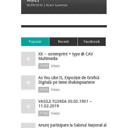
06/09/2016 | Nistor Laurențiu
Popular
Recent
Facebook
XX ─ screenprint + type @ CAV
Multimedia
Views
14743
As You Like It, Expoziție de Grafică
Digitală pe teme shakespeariene
Views
12334
VASILE FLOREA 30.03.1931 –
11.02.2019
Views
11762
Anunț participare la Salonul Național al