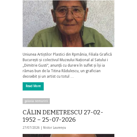
Uniunea Artiștilor Plastici din Rpmânia, Filiala Grafică
București și colectivul Muzeului Național al Satului i
„Dimitrie Gusti”, anunță cu durere în suflet și își ia
rămas bun de la Titina Rădulescu, un grafician
deosebit și un artist cu totul …
Read More
galaxia nemuririi
CĂLIN DEMETRESCU 27-02-
1952 – 25-07-2026
27/07/2026 |
Nistor Laurențiu