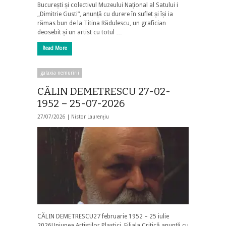
București și colectivul Muzeului Național al Satului i
„Dimitrie Gusti”, anunță cu durere în suflet și își ia
rămas bun de la Titina Rădulescu, un grafician
deosebit și un artist cu totul …
Read More
galaxia nemuririi
CĂLIN DEMETRESCU 27-02-
1952 – 25-07-2026
27/07/2026 |
Nistor Laurențiu
CĂLIN DEMETRESCU27 februarie 1952 – 25 iulie
2026Uniunea Artiștilor Plastici, Filiala Critică anunță cu