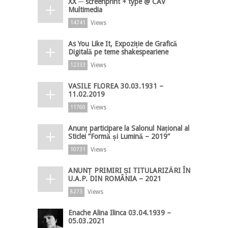
XX ─ screenprint + type @ CAV
Multimedia
Views
14741
As You Like It, Expoziție de Grafică
Digitală pe teme shakespeariene
Views
12333
VASILE FLOREA 30.03.1931 –
11.02.2019
Views
11760
Anunț participare la Salonul Național al
Sticlei ”Formă și Lumină – 2019”
Views
10731
ANUNȚ PRIMIRI ȘI TITULARIZĂRI ÎN
U.A.P. DIN ROMÂNIA – 2021
Views
8273
Enache Alina Ilinca 03.04.1939 –
05.03.2021