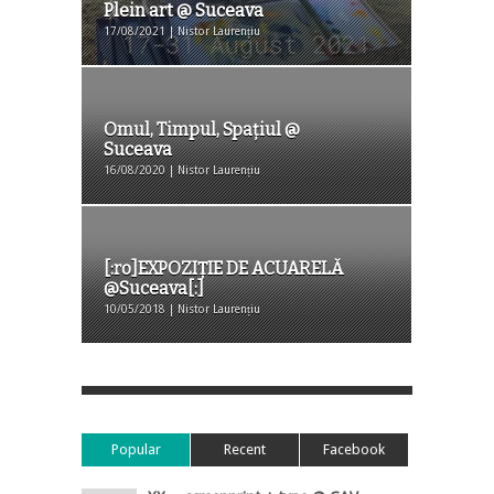
Plein art @ Suceava
17/08/2021 | Nistor Laurențiu
Omul, Timpul, Spațiul @
Suceava
16/08/2020 | Nistor Laurențiu
[:ro]EXPOZIȚIE DE ACUARELĂ
@Suceava[:]
10/05/2018 | Nistor Laurențiu
Popular
Recent
Facebook