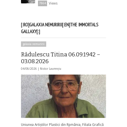
Views
7864
[:RO]GALAXIA NEMURIRII[:EN]THE IMMORTALS
GALLAXY[:]
galaxia nemuririi
Rădulescu Titina 06.09.1942 –
03.08.2026
04/08/2026 |
Nistor Laurențiu
Uniunea Artiștilor Plastici din Rpmânia, Filiala Grafică