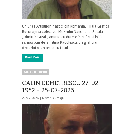
Uniunea Artiștilor Plastici din Rpmânia, Filiala Grafică
București și colectivul Muzeului Național al Satului i
„Dimitrie Gusti”, anunță cu durere în suflet și își ia
rămas bun de la Titina Rădulescu, un grafician
deosebit și un artist cu totul …
Read More
galaxia nemuririi
CĂLIN DEMETRESCU 27-02-
1952 – 25-07-2026
27/07/2026 |
Nistor Laurențiu