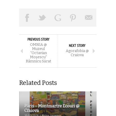
PREVIOUS STORY
OMNIA @
NEXT STORY
Muzeul
Agorafobia @
“Octavian
Craiova
Moșescu”
Râmnicu Sărat
Related Posts
Paris – Montmartre Ecouri @
Craiova
18/03/2026 | Nistor Laurențiu