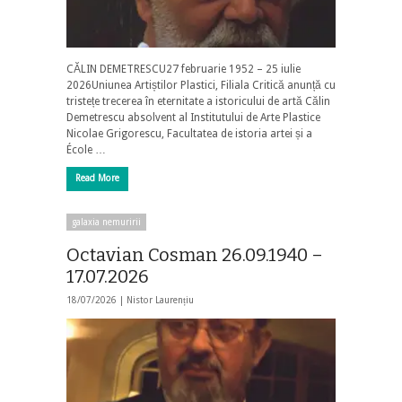
CĂLIN DEMETRESCU27 februarie 1952 – 25 iulie
2026Uniunea Artiștilor Plastici, Filiala Critică anunță cu
tristețe trecerea în eternitate a istoricului de artă Călin
Demetrescu absolvent al Institutului de Arte Plastice
Nicolae Grigorescu, Facultatea de istoria artei și a
École …
Read More
galaxia nemuririi
Octavian Cosman 26.09.1940 –
17.07.2026
18/07/2026 |
Nistor Laurențiu