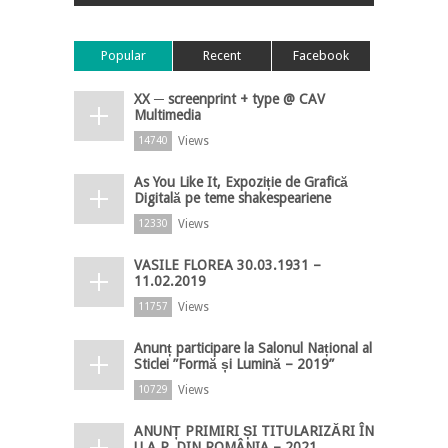
Popular
Recent
Facebook
XX ─ screenprint + type @ CAV
Multimedia
Views
14740
As You Like It, Expoziție de Grafică
Digitală pe teme shakespeariene
Views
12330
VASILE FLOREA 30.03.1931 –
11.02.2019
Views
11757
Anunț participare la Salonul Național al
Sticlei ”Formă și Lumină – 2019”
Views
10729
ANUNȚ PRIMIRI ȘI TITULARIZĂRI ÎN
U.A.P. DIN ROMÂNIA – 2021