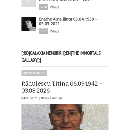
Views
8270
Enache Alina Ilinca 03.04.1939 –
05.03.2021
Views
7862
[:RO]GALAXIA NEMURIRII[:EN]THE IMMORTALS
GALLAXY[:]
galaxia nemuririi
Rădulescu Titina 06.09.1942 –
03.08.2026
04/08/2026 |
Nistor Laurențiu