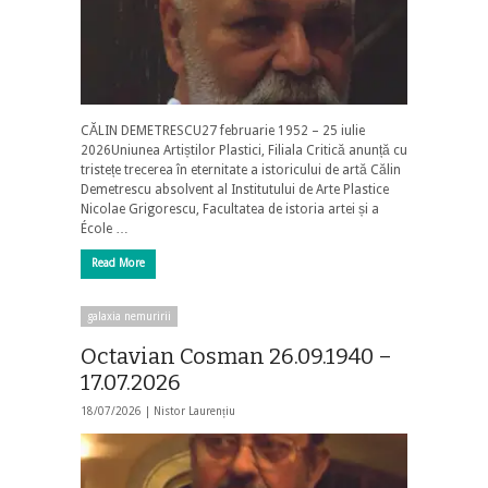
CĂLIN DEMETRESCU27 februarie 1952 – 25 iulie
2026Uniunea Artiștilor Plastici, Filiala Critică anunță cu
tristețe trecerea în eternitate a istoricului de artă Călin
Demetrescu absolvent al Institutului de Arte Plastice
Nicolae Grigorescu, Facultatea de istoria artei și a
École …
Read More
galaxia nemuririi
Octavian Cosman 26.09.1940 –
17.07.2026
18/07/2026 |
Nistor Laurențiu