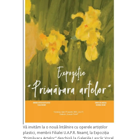
Vă invităm la o nouă întâlnire cu operele artiștilor
plastici, membrii Filialei U.A.P.R. Neamț, la Expoziția
“Primăvara Artelor” deschisă la Galeriile Lascăr Vorel.