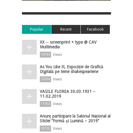
Popular
Recent
Facebook
XX ─ screenprint + type @ CAV
Multimedia
Views
14743
As You Like It, Expoziție de Grafică
Digitală pe teme shakespeariene
Views
12334
VASILE FLOREA 30.03.1931 –
11.02.2019
Views
11762
Anunț participare la Salonul Național al
Sticlei ”Formă și Lumină – 2019”
Views
10732