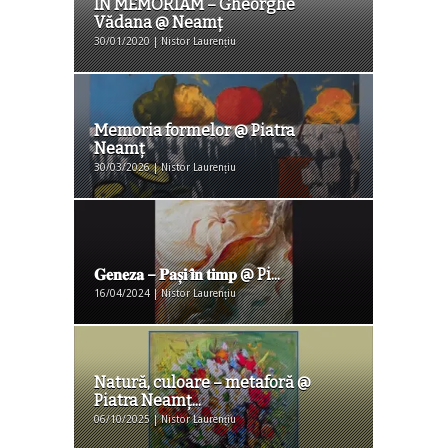
IN MEMORIAM – Gheorghe
Vădana @ Neamț
30/01/2020 | Nistor Laurențiu
Memoria formelor @ Piatra
Neamț
30/03/2026 | Nistor Laurențiu
𝐆𝐞𝐧𝐞𝐳𝐚 – 𝐏𝐚𝐬̦𝐢 𝐢̂𝐧 𝐭𝐢𝐦𝐩 @ Pi...
16/04/2024 | Nistor Laurențiu
Natură, culoare – metaforă @
Piatra Neamţ...
06/10/2025 | Nistor Laurențiu