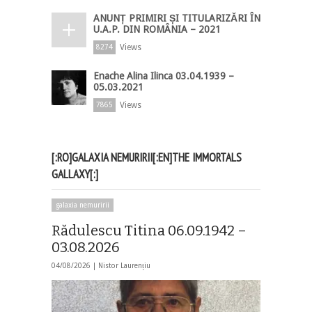
ANUNȚ PRIMIRI ȘI TITULARIZĂRI ÎN
U.A.P. DIN ROMÂNIA – 2021
Views
8274
Enache Alina Ilinca 03.04.1939 –
05.03.2021
Views
7865
[:RO]GALAXIA NEMURIRII[:EN]THE IMMORTALS
GALLAXY[:]
galaxia nemuririi
Rădulescu Titina 06.09.1942 –
03.08.2026
04/08/2026 |
Nistor Laurențiu