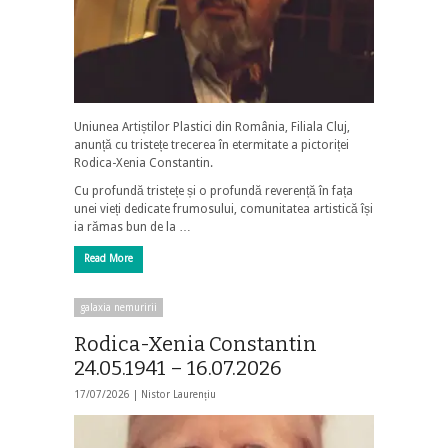
Uniunea Artiștilor Plastici din România, Filiala Cluj,
anunță cu tristețe trecerea în etermitate a pictoriței
Rodica-Xenia Constantin.
Cu profundă tristețe și o profundă reverență în fața
unei vieți dedicate frumosului, comunitatea artistică își
ia rămas bun de la …
Read More
galaxia nemuririi
Rodica-Xenia Constantin
24.05.1941 – 16.07.2026
17/07/2026 |
Nistor Laurențiu