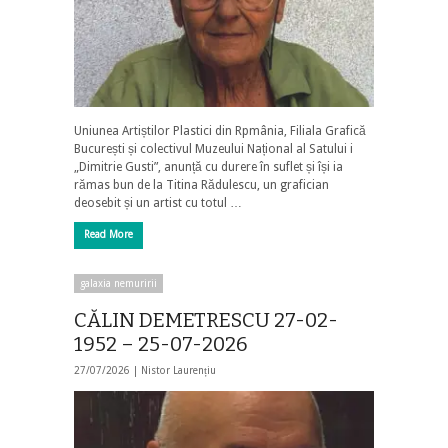
Uniunea Artiștilor Plastici din Rpmânia, Filiala Grafică
București și colectivul Muzeului Național al Satului i
„Dimitrie Gusti”, anunță cu durere în suflet și își ia
rămas bun de la Titina Rădulescu, un grafician
deosebit și un artist cu totul …
Read More
galaxia nemuririi
CĂLIN DEMETRESCU 27-02-
1952 – 25-07-2026
27/07/2026 |
Nistor Laurențiu