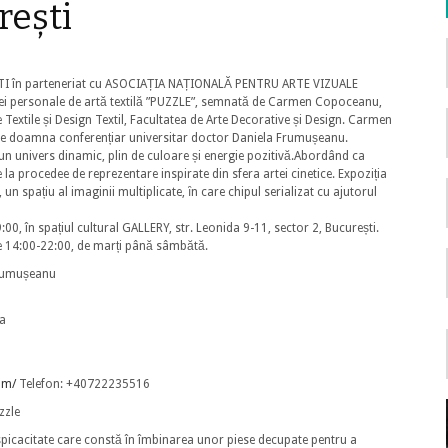
ești
 în parteneriat cu ASOCIAȚIA NAȚIONALĂ PENTRU ARTE VIZUALE
ei personale de artă textilă ”PUZZLE”, semnatӑ de Carmen Copoceanu,
e Textile și Design Textil, Facultatea de Arte Decorative și Design. Carmen
e doamna conferențiar universitar doctor Daniela Frumușeanu.
r-un univers dinamic, plin de culoare și energie pozitivӑ.Abordând ca
 la procedee de reprezentare inspirate din sfera artei cinetice. Expoziția
un spațiu al imaginii multiplicate, ȋn care chipul serializat cu ajutorul
9:00, în spațiul cultural GALLERY, str. Leonida 9-11, sector 2, București.
le 14:00-22:00, de marți până sâmbătă.
Frumușeanu
ia
om/
Telefon: +40722235516
zzle
rspicacitate care constă în îmbinarea unor piese decupate pentru a