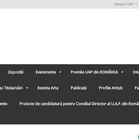
Despre UAP
Expoziții
Evenimente
Premile UAP din ROMÂNIA
Int
și Titularizări
Revista Arta
Publicații
Profile Artiști
Pa
ente
Proiecte de candidatură pentru Consiliul Director al U.A.P. din Rom