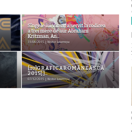
Sîngele lui vărsat a servit la rodirea
a trei mere de aur Abraham
Kritzman, An...
31/08/2015 | Nistor Laurențiu
[:ro]G R A F I C A R O M Â N E A S C Ă
2 0 1 5[:]...
07/12/2015 | Nistor Laurențiu