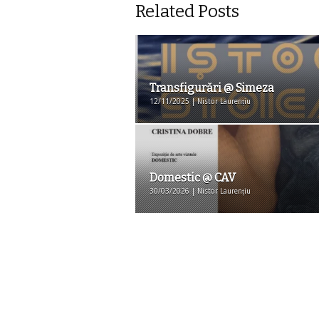
Related Posts
Transfigurări @ Simeza
12/11/2025 | Nistor Laurențiu
Domestic @ CAV
30/03/2026 | Nistor Laurențiu