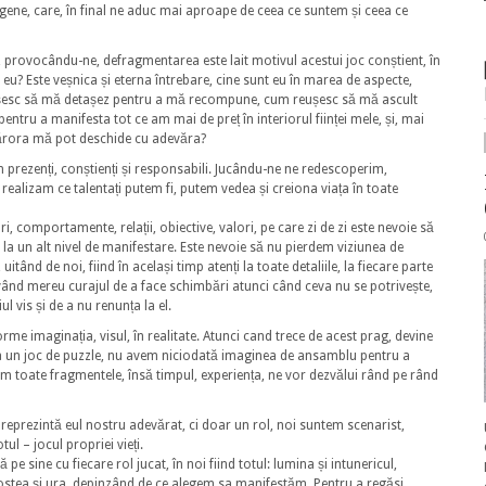
gene, care, în final ne aduc mai aproape de ceea ce suntem și ceea ce
c, provocându-ne, defragmentarea este lait motivul acestui joc conștient, în
 eu? Este veșnica și eterna întrebare, cine sunt eu în marea de aspecte,
eușesc să mă detașez pentru a mă recompune, cum reușesc să mă ascult
tru a manifesta tot ce am mai de preț în interiorul ființei mele, și, mai
 cărora mă pot deschide cu adevăra?
im prezenți, conștienți și responsabili. Jucându-ne ne redescoperim,
realizam ce talentați putem fi, putem vedea și creiona viața în toate
ri, comportamente, relații, obiective, valori, pe care zi de zi este nevoie să
e la un alt nivel de manifestare. Este nevoie să nu pierdem viziunea de
ând de noi, fiind în același timp atenți la toate detaliile, la fiecare parte
având mereu curajul de a face schimbări atunci când ceva nu se potrivește,
ul vis și de a nu renunța la el.
rme imaginația, visul, în realitate. Atunci cand trece de acest prag, devine
 ca un joc de puzzle, nu avem niciodată imaginea de ansamblu pentru a
em toate fragmentele, însă timpul, experiența, ne vor dezvălui rând pe rând
prezintă eul nostru adevărat, ci doar un rol, noi suntem scenarist,
tul – jocul propriei vieți.
 sine cu fiecare rol jucat, în noi fiind totul: lumina și intunericul,
agostea și ura, depinzând de ce alegem sa manifestăm. Pentru a regăsi