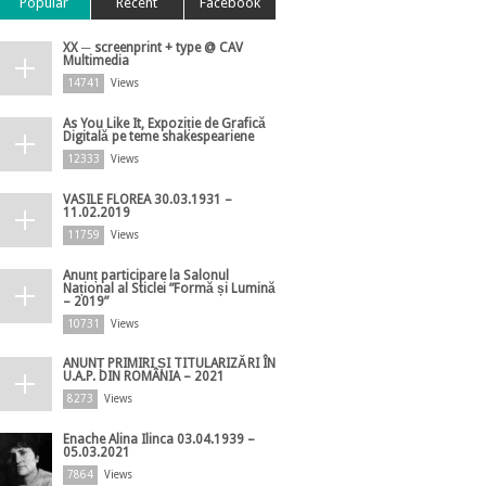
Popular
Recent
Facebook
XX ─ screenprint + type @ CAV
Multimedia
14741
Views
As You Like It, Expoziție de Grafică
Digitală pe teme shakespeariene
12333
Views
VASILE FLOREA 30.03.1931 –
11.02.2019
11759
Views
Anunț participare la Salonul
Național al Sticlei ”Formă și Lumină
– 2019”
10731
Views
ANUNȚ PRIMIRI ȘI TITULARIZĂRI ÎN
U.A.P. DIN ROMÂNIA – 2021
8273
Views
Enache Alina Ilinca 03.04.1939 –
05.03.2021
7864
Views