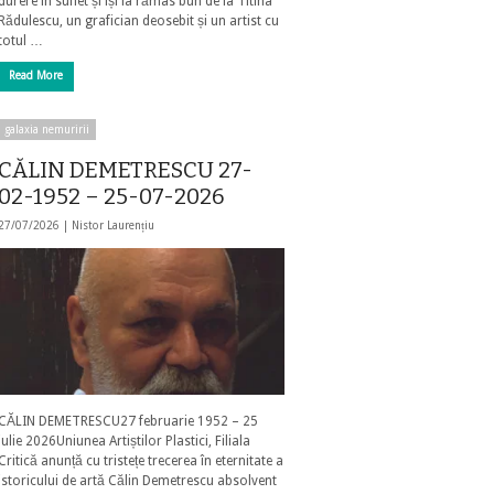
durere în suflet și își ia rămas bun de la Titina
Rădulescu, un grafician deosebit și un artist cu
totul …
Read More
galaxia nemuririi
CĂLIN DEMETRESCU 27-
02-1952 – 25-07-2026
27/07/2026 |
Nistor Laurențiu
CĂLIN DEMETRESCU27 februarie 1952 – 25
iulie 2026Uniunea Artiștilor Plastici, Filiala
Critică anunță cu tristețe trecerea în eternitate a
istoricului de artă Călin Demetrescu absolvent