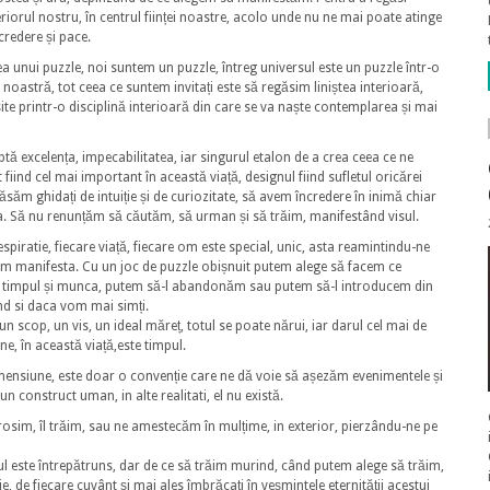
riorul nostru, în centrul ființei noastre, acolo unde nu ne mai poate atinge
credere și pace.
a unui puzzle, noi suntem un puzzle, întreg universul este un puzzle într-o
oastră, tot ceea ce suntem invitați este să regăsim liniștea interioară,
site printr-o disciplină interioară din care se va naște contemplarea și mai
tă excelența, impecabilitatea, iar singurul etalon de a crea ceea ce ne
iind cel mai important în această viață, designul fiind sufletul oricărei
lăsăm ghidați de intuiție și de curiozitate, să avem încredere în inimă chiar
za. Să nu renunțăm să căutăm, să urman și să trăim, manifestând visul.
respiratie, fiecare viață, fiecare om este special, unic, asta reamintindu-ne
utem manifesta. Cu un joc de puzzle obișnuit putem alege să facem ce
e timpul și munca, putem să-l abandonăm sau putem să-l introducem din
nd si daca vom mai simți.
, un scop, un vis, un ideal măreț, totul se poate nărui, iar darul cel mai de
ne, în această viață,este timpul.
imensiune, este doar o convenție care ne dă voie să așezăm evenimentele și
n construct uman, in alte realitati, el nu există.
 irosim, îl trăim, sau ne amestecăm în mulțime, in exterior, pierzându-ne pe
tul este întrepătruns, dar de ce să trăim murind, când putem alege să trăim,
ie, de fiecare cuvânt și mai ales îmbrăcați în veșmintele eternității acestui