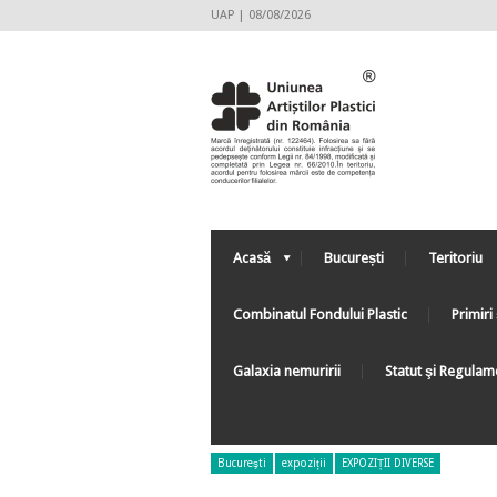
UAP | 08/08/2026
Acasă
București
Teritoriu
Combinatul Fondului Plastic
Primiri 
Galaxia nemuririi
Statut şi Regulam
Bucureşti
expoziții
EXPOZIȚII DIVERSE