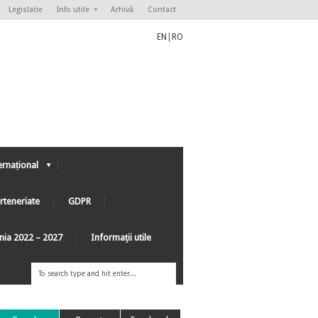
Legislatie
Info utile
Arhivă
Contact
EN
|
RO
ernațional
rteneriate
GDPR
ânia 2022 – 2027
Informaţii utile