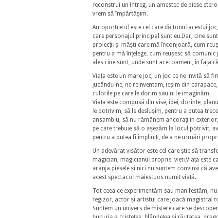
reconstrui un întreg, un amestec de piese etero
vrem să împărtășim.
Autoportretul este cel care dă tonul acestui jo
care personajul principal sunt eu.Dar, cine sunt
proiecții și măști care mă înconjoară, cum r
pentru a mă înțelege, cum reușesc să comunic pen
ales cine sunt, unde sunt acei oameni, în fața
Viața este un mare joc, un joc ce ne invită să f
jucându-ne, ne reinventam, ieșim din carapace, 
culorile pe care le dorim sau ni le imaginăm.
Viața este compusă din vise, idei, dorinte, planu
le potrivim, să le deslușim, pentru a putea trec
ansamblu, să nu rămânem ancorați în exterior, uit
pe care trebuie să o așezăm la locul potrivit, 
pentru a putea fi împliniți, de a ne urmări propri
Un adevărat visător este cel care știe să transfo
magician, magicianul propriei vieti.Viața este
aranja piesele și nici nu suntem convinși că av
acest spectacol maiestuos numit viață.
Tot ceea ce experimentăm sau manifestăm, nu re
regizor, actor și artistul care joacă magistral to
Suntem un univers de mistere care se descoperă pe
bucuria și tristețea, blândețea și răutatea, dr