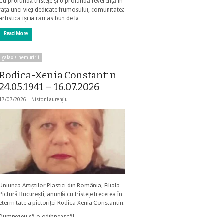
Cu profundă tristețe și o profundă reverență în
fața unei vieți dedicate frumosului, comunitatea
artistică își ia rămas bun de la …
Read More
galaxia nemuririi
Rodica-Xenia Constantin
24.05.1941 – 16.07.2026
17/07/2026 |
Nistor Laurențiu
Uniunea Artiștilor Plastici din România, Filiala
Pictură București, anunță cu tristețe trecerea în
etermitate a pictoriței Rodica-Xenia Constantin.
Dumnezeu să o odihnească!