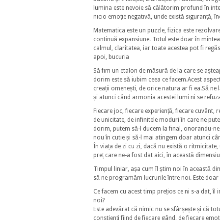
lumina este nevoie să călătorim profund în inte
nicio emoție negativă, unde există siguranță, în
Matematica este un puzzle, fizica este rezolvare
continuă expansiune. Totul este doar în mintea n
calmul, claritatea, iar toate acestea pot fi regă
apoi, bucuria
Să fim un etalon de măsură de la care se așteap
dorim este să iubim ceea ce facem.Acest aspect f
creații omenești, de orice natura ar fi ea.Să ne 
și atunci când armonia acestei lumi ni se refu
Fiecare joc, fiecare experiență, fiecare cuvânt, 
de unicitate, de infinitele moduri în care ne p
dorim, putem să-l ducem la final, onorandu-n
nou în cutie și să-l mai atingem doar atunci câ
În viața de zi cu zi, dacă nu există o ritmicitate
preț care ne-a fost dat aici, în această dimensiu
Timpul liniar, așa cum îl știm noi în această d
să ne programăm lucrurile între noi. Este doar u
Ce facem cu acest timp prețios ce ni s-a dat, îl
noi?
Este adevărat că nimic nu se sfârșește și că to
conștienți fiind de fiecare gând, de fiecare emoț