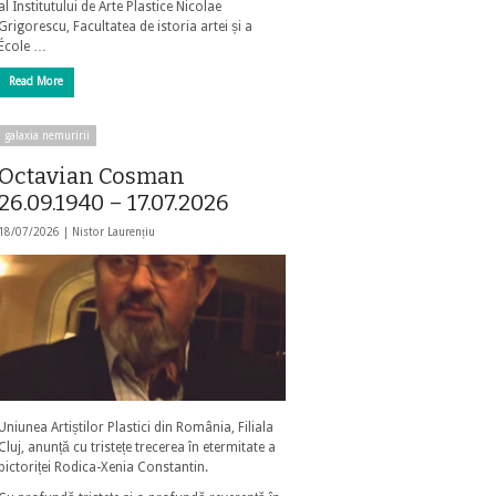
al Institutului de Arte Plastice Nicolae
Grigorescu, Facultatea de istoria artei și a
École …
Read More
galaxia nemuririi
Octavian Cosman
26.09.1940 – 17.07.2026
18/07/2026 |
Nistor Laurențiu
Uniunea Artiștilor Plastici din România, Filiala
Cluj, anunță cu tristețe trecerea în etermitate a
pictoriței Rodica-Xenia Constantin.