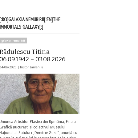
[:RO]GALAXIA NEMURIRII[:EN]THE
IMMORTALS GALLAXY[:]
galaxia nemuririi
Rădulescu Titina
06.09.1942 – 03.08.2026
04/08/2026 |
Nistor Laurențiu
Uniunea Artiștilor Plastici din Rpmânia, Filiala
Grafică București și colectivul Muzeului
Național al Satului i „Dimitrie Gusti”, anunță cu