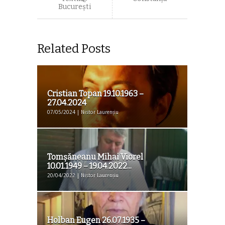
Bucureşti
Related Posts
Cristian Topan 19.10.1963 –
27.04.2024
07/05/2024 | Nistor Laurențiu
Tomșăneanu Mihai Viorel
10.01.1949 – 19.04.2022...
20/04/2022 | Nistor Laurențiu
Holban Eugen 26.07.1935 –