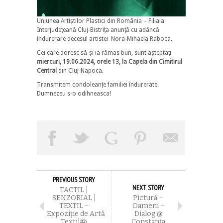
Uniunea Artiștilor Plastici din România – Filiala
Interjudeţeană Cluj-Bistriţa anunță cu adâncă
îndurerare decesul artistei Nora-Mihaela Raboca.
Cei care doresc să-și ia rămas bun, sunt așteptați
miercuri, 19.06.2024, orele 13, la Capela din Cimitirul
Central
din Cluj-Napoca.
Transmitem condoleanțe familiei îndurerate.
Dumnezeu s-o odihneasca!
PREVIOUS STORY
NEXT STORY
TACTIL |
SENZORIAL |
Pictură –
TEXTIL –
Oameni –
Expoziţie de Artӑ
Dialog @
Textilӑ @
Constanţa