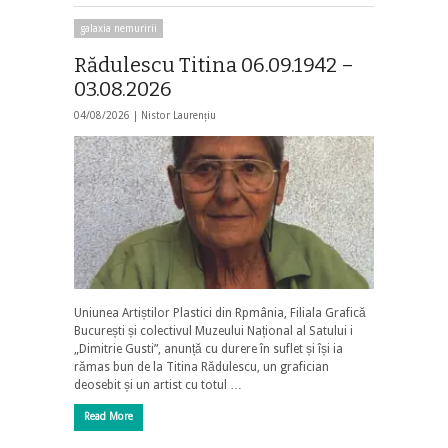
galaxia nemuririi
Rădulescu Titina 06.09.1942 –
03.08.2026
04/08/2026 |
Nistor Laurențiu
Uniunea Artiștilor Plastici din Rpmânia, Filiala Grafică
București și colectivul Muzeului Național al Satului i
„Dimitrie Gusti”, anunță cu durere în suflet și își ia
rămas bun de la Titina Rădulescu, un grafician
deosebit și un artist cu totul …
Read More