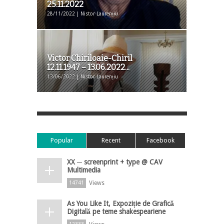
25.11.2022
28/11/2022 | Nistor Laurențiu
Victor Chiriloaie-Chiril
12.11.1947 – 13.06.2022...
13/06/2022 | Nistor Laurențiu
Popular
Recent
Facebook
XX ─ screenprint + type @ CAV
Multimedia
Views
14741
As You Like It, Expoziție de Grafică
Digitală pe teme shakespeariene