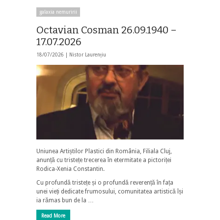
galaxia nemuririi
Octavian Cosman 26.09.1940 –
17.07.2026
18/07/2026 |
Nistor Laurențiu
Uniunea Artiștilor Plastici din România, Filiala Cluj,
anunță cu tristețe trecerea în etermitate a pictoriței
Rodica-Xenia Constantin.
Cu profundă tristețe și o profundă reverență în fața
unei vieți dedicate frumosului, comunitatea artistică își
ia rămas bun de la …
Read More