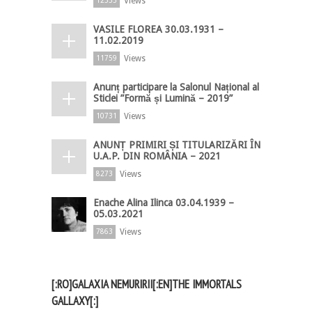
Views
12333
VASILE FLOREA 30.03.1931 –
11.02.2019
Views
11759
Anunț participare la Salonul Național al
Sticlei ”Formă și Lumină – 2019”
Views
10731
ANUNȚ PRIMIRI ȘI TITULARIZĂRI ÎN
U.A.P. DIN ROMÂNIA – 2021
Views
8273
Enache Alina Ilinca 03.04.1939 –
05.03.2021
Views
7863
[:RO]GALAXIA NEMURIRII[:EN]THE IMMORTALS
GALLAXY[:]