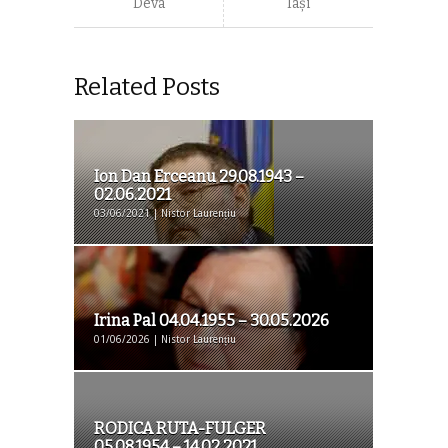
Deva
Iaşi
Related Posts
Ion Dan Erceanu 29.08.1943 –
02.06.2021
03/06/2021 | Nistor Laurențiu
Irina Pal 04.04.1955 – 30.05.2026
01/06/2026 | Nistor Laurențiu
RODICA RUTA-FULGER
05.08.1954 – 14.02.2021...