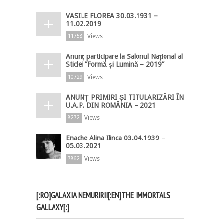
VASILE FLOREA 30.03.1931 –
11.02.2019
Views
11758
Anunț participare la Salonul Național al
Sticlei ”Formă și Lumină – 2019”
Views
10729
ANUNȚ PRIMIRI ȘI TITULARIZĂRI ÎN
U.A.P. DIN ROMÂNIA – 2021
Views
8272
Enache Alina Ilinca 03.04.1939 –
05.03.2021
Views
7862
[:RO]GALAXIA NEMURIRII[:EN]THE IMMORTALS
GALLAXY[:]