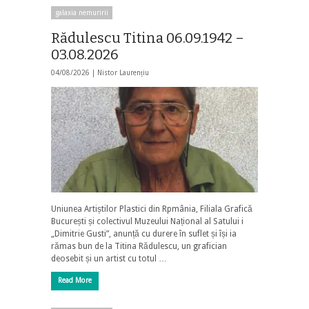
galaxia nemuririi
Rădulescu Titina 06.09.1942 –
03.08.2026
04/08/2026 |
Nistor Laurențiu
Uniunea Artiștilor Plastici din Rpmânia, Filiala Grafică
București și colectivul Muzeului Național al Satului i
„Dimitrie Gusti”, anunță cu durere în suflet și își ia
rămas bun de la Titina Rădulescu, un grafician
deosebit și un artist cu totul …
Read More