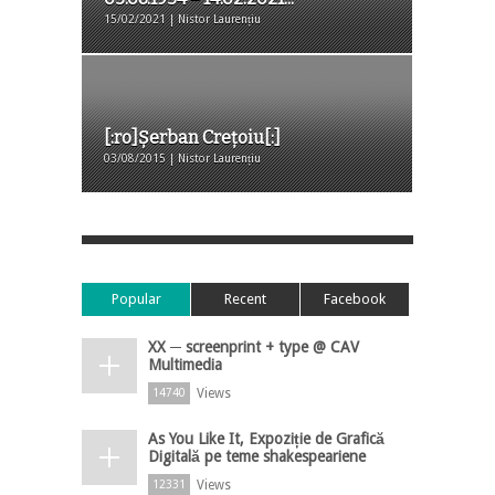
15/02/2021 | Nistor Laurențiu
[:ro]Șerban Crețoiu[:]
03/08/2015 | Nistor Laurențiu
Popular
Recent
Facebook
XX ─ screenprint + type @ CAV
Multimedia
Views
14740
As You Like It, Expoziție de Grafică
Digitală pe teme shakespeariene
Views
12331