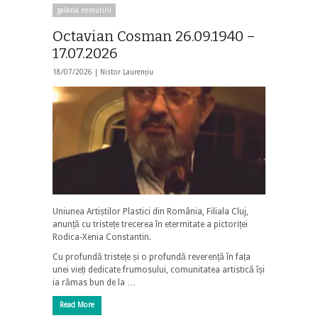
galaxia nemuririi
Octavian Cosman 26.09.1940 –
17.07.2026
18/07/2026 |
Nistor Laurențiu
Uniunea Artiștilor Plastici din România, Filiala Cluj,
anunță cu tristețe trecerea în etermitate a pictoriței
Rodica-Xenia Constantin.
Cu profundă tristețe și o profundă reverență în fața
unei vieți dedicate frumosului, comunitatea artistică își
ia rămas bun de la …
Read More