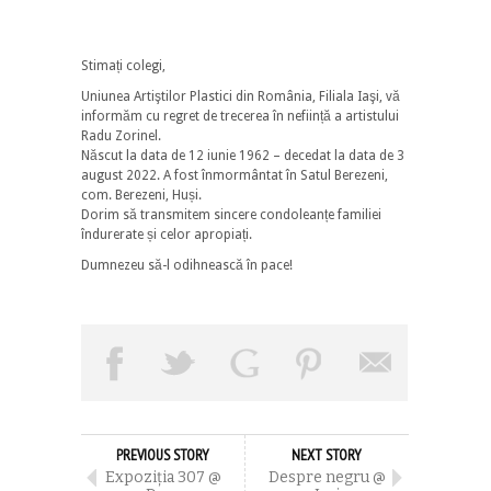
Stimați colegi,
Uniunea Artiştilor Plastici din România, Filiala Iaşi, vă
informăm cu regret de trecerea în neființă a artistului
Radu Zorinel.
Născut la data de 12 iunie 1962 – decedat la data de 3
august 2022. A fost înmormântat în Satul Berezeni,
com. Berezeni, Huși.
Dorim să transmitem sincere condoleanțe familiei
îndurerate și celor apropiați.
Dumnezeu să-l odihnească în pace!
PREVIOUS STORY
NEXT STORY
Expoziția 307 @
Despre negru @