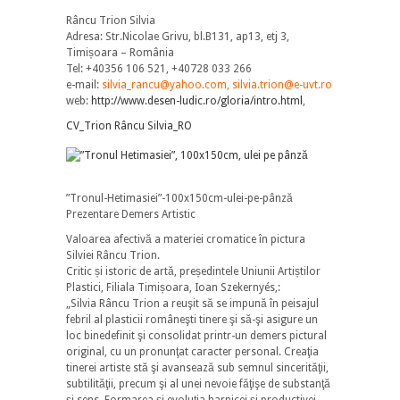
Râncu Trion Silvia
Adresa: Str.Nicolae Grivu, bl.B131, ap13, etj 3,
Timișoara – România
Tel: +40356 106 521, +40728 033 266
e-mail:
silvia_rancu@yahoo.com, silvia.trion@e-uvt.ro
web:
http://www.desen-ludic.ro/gloria/intro.html
,
CV_Trion Râncu Silvia_RO
”Tronul-Hetimasiei”-100x150cm-ulei-pe-pânză
Prezentare Demers Artistic
Valoarea afectivă a materiei cromatice în pictura
Silviei Râncu Trion.
Critic și istoric de artă, președintele Uniunii Artiștilor
Plastici, Filiala Timișoara, Ioan Szekernyés,:
„Silvia Râncu Trion a reuşit să se impună în peisajul
febril al plasticii româneşti tinere şi să-şi asigure un
loc binedefinit şi consolidat printr-un demers pictural
original, cu un pronunţat caracter personal. Creaţia
tinerei artiste stă şi avansează sub semnul sincerităţii,
subtilităţii, precum şi al unei nevoie făţişe de substanţă
şi sens. Formarea şi evoluţia harnicei şi productivei