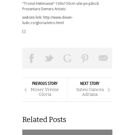
”Tronul-Hetimasiei”-100x150cm-ulei-pe-pânză
Prezentare Demers Artistic
website link: http://www.desen-
ludic.ro/gloria/intro.html
[:]
PREVIOUS STORY
NEXT STORY
Moser Vreme
Suteu Oancea
Gloria
Adriana
Related Posts