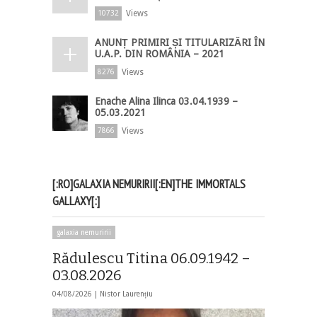
Views
10732
ANUNȚ PRIMIRI ȘI TITULARIZĂRI ÎN
U.A.P. DIN ROMÂNIA – 2021
Views
8276
Enache Alina Ilinca 03.04.1939 –
05.03.2021
Views
7866
[:RO]GALAXIA NEMURIRII[:EN]THE IMMORTALS
GALLAXY[:]
galaxia nemuririi
Rădulescu Titina 06.09.1942 –
03.08.2026
04/08/2026 |
Nistor Laurențiu