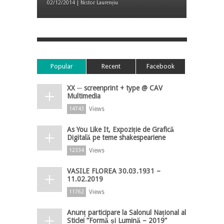
02/12/2014 | Nistor Laurențiu
Popular
Recent
Facebook
XX ─ screenprint + type @ CAV
Multimedia
Views
14743
As You Like It, Expoziție de Grafică
Digitală pe teme shakespeariene
Views
12334
VASILE FLOREA 30.03.1931 –
11.02.2019
Views
11762
Anunț participare la Salonul Național al
Sticlei ”Formă și Lumină – 2019”