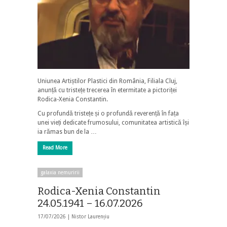
Uniunea Artiștilor Plastici din România, Filiala Cluj,
anunță cu tristețe trecerea în etermitate a pictoriței
Rodica-Xenia Constantin.
Cu profundă tristețe și o profundă reverență în fața
unei vieți dedicate frumosului, comunitatea artistică își
ia rămas bun de la …
Read More
galaxia nemuririi
Rodica-Xenia Constantin
24.05.1941 – 16.07.2026
17/07/2026 |
Nistor Laurențiu