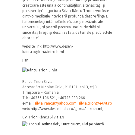
creatoare este una a continuităţilor, a tenacităţii şi
persevereţei”… „pictura Silviei Râncu Trion izvorăşte
dintr-o meditaţie interioară profundă despre fiinţele,
fenomenele şi întâmplările văzute şi nevăzute ale
universului, şi poartă pecetea unei curiozităţi şi
sincerităţi fireşti şi deschise faţă de temele şi subiectele
abordate”
website link: http://www.desen-
ludic.ro/gloria/intro.html
[:en]
Râncu Trion Silvia
Adresa: Str.Nicolae Grivu, bl.B131, ap13, etj 3,
Timișoara – România
Tel: +40356 106 521, +40728 033 266
e-mail:
silvia_rancu@yahoo.com, silvia.trion@e-uvt.ro
web:
http://www.desen-ludic.ro/gloria/intro.html
,
CV_Trion Râncu Silvia_EN