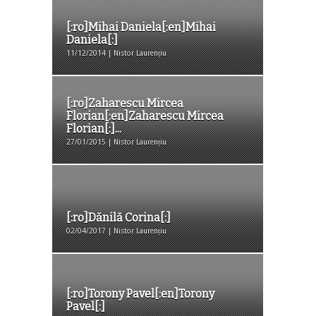
[:ro]Mihai Daniela[:en]Mihai
Daniela[:]
11/12/2014 | Nistor Laurențiu
[:ro]Zaharescu Mircea
Florian[:en]Zaharescu Mircea
Florian[:]...
27/01/2015 | Nistor Laurențiu
[:ro]Dănilă Corina[:]
02/04/2017 | Nistor Laurențiu
[:ro]Torony Pavel[:en]Torony
Pavel[:]