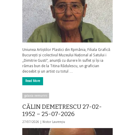
Uniunea Artiștilor Plastici din Rpmânia, Filiala Grafică
București și colectivul Muzeului Național al Satului i
„Dimitrie Gusti”, anunță cu durere în suflet și își ia
rămas bun de la Titina Rădulescu, un grafician
deosebit și un artist cu totul …
Read More
galaxia nemuririi
CĂLIN DEMETRESCU 27-02-
1952 – 25-07-2026
27/07/2026 |
Nistor Laurențiu