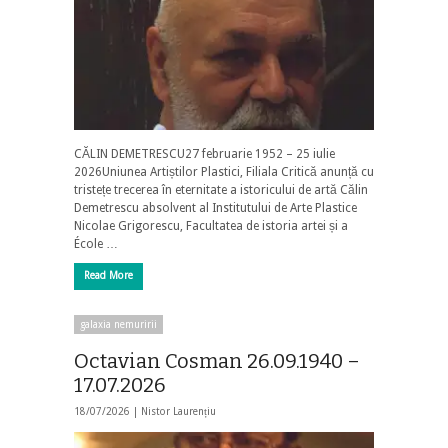
CĂLIN DEMETRESCU27 februarie 1952 – 25 iulie
2026Uniunea Artiștilor Plastici, Filiala Critică anunță cu
tristețe trecerea în eternitate a istoricului de artă Călin
Demetrescu absolvent al Institutului de Arte Plastice
Nicolae Grigorescu, Facultatea de istoria artei și a
École …
Read More
galaxia nemuririi
Octavian Cosman 26.09.1940 –
17.07.2026
18/07/2026 |
Nistor Laurențiu