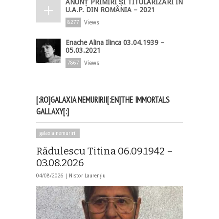
ANUNȚ PRIMIRI ȘI TITULARIZĂRI ÎN
U.A.P. DIN ROMÂNIA – 2021
Views
8277
Enache Alina Ilinca 03.04.1939 –
05.03.2021
Views
7867
[:RO]GALAXIA NEMURIRII[:EN]THE IMMORTALS
GALLAXY[:]
galaxia nemuririi
Rădulescu Titina 06.09.1942 –
03.08.2026
04/08/2026 |
Nistor Laurențiu