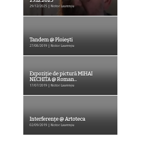
29.12.2025
29/12/2025 | Nistor Laurențiu
Tandem @ Ploiești
27/08/2019 | Nistor Laurențiu
Expoziție de pictură MIHAI
NECHITA @ Roman...
17/07/2019 | Nistor Laurențiu
Interferențe @ Artoteca
02/09/2019 | Nistor Laurențiu