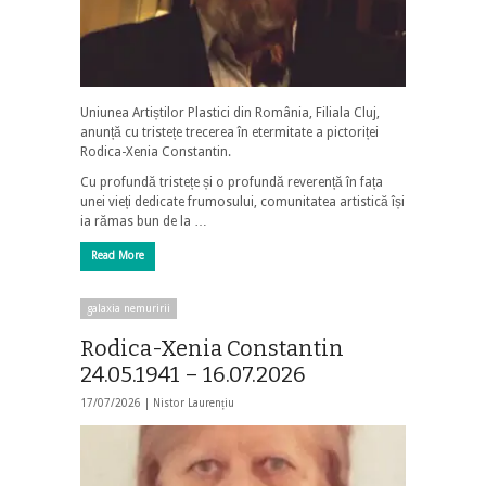
Uniunea Artiștilor Plastici din România, Filiala Cluj,
anunță cu tristețe trecerea în etermitate a pictoriței
Rodica-Xenia Constantin.
Cu profundă tristețe și o profundă reverență în fața
unei vieți dedicate frumosului, comunitatea artistică își
ia rămas bun de la …
Read More
galaxia nemuririi
Rodica-Xenia Constantin
24.05.1941 – 16.07.2026
17/07/2026 |
Nistor Laurențiu