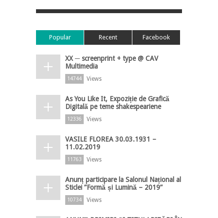
Popular
Recent
Facebook
XX ─ screenprint + type @ CAV
Multimedia
Views
14744
As You Like It, Expoziție de Grafică
Digitală pe teme shakespeariene
Views
12336
VASILE FLOREA 30.03.1931 –
11.02.2019
Views
11763
Anunț participare la Salonul Național al
Sticlei ”Formă și Lumină – 2019”
Views
10734