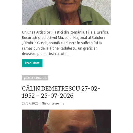
Uniunea Artiștilor Plastici din Rpmânia, Filiala Grafică
București și colectivul Muzeului Național al Satului i
„Dimitrie Gusti”, anunță cu durere în suflet și își ia
rămas bun de la Titina Rădulescu, un grafician
deosebit și un artist cu totul …
Read More
galaxia nemuririi
CĂLIN DEMETRESCU 27-02-
1952 – 25-07-2026
27/07/2026 |
Nistor Laurențiu