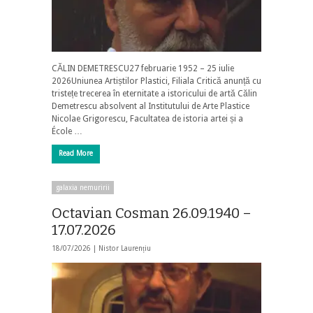
CĂLIN DEMETRESCU27 februarie 1952 – 25 iulie
2026Uniunea Artiștilor Plastici, Filiala Critică anunță cu
tristețe trecerea în eternitate a istoricului de artă Călin
Demetrescu absolvent al Institutului de Arte Plastice
Nicolae Grigorescu, Facultatea de istoria artei și a
École …
Read More
galaxia nemuririi
Octavian Cosman 26.09.1940 –
17.07.2026
18/07/2026 |
Nistor Laurențiu